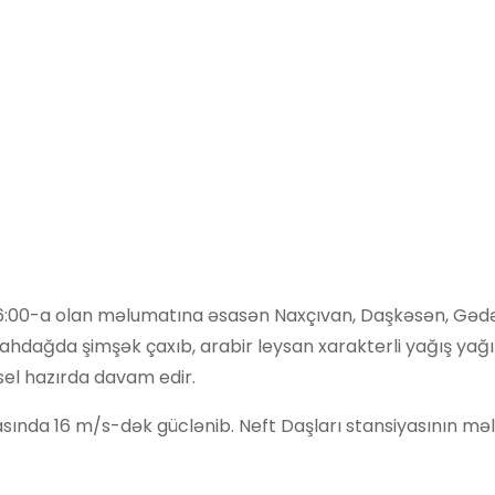
t 16:00-a olan məlumatına əsasən Naxçıvan, Daşkəsən, Gəd
 Şahdağda şimşək çaxıb, arabir leysan xarakterli yağış yağ
l hazırda davam edir.
sında 16 m/s-dək güclənib. Neft Daşları stansiyasının m