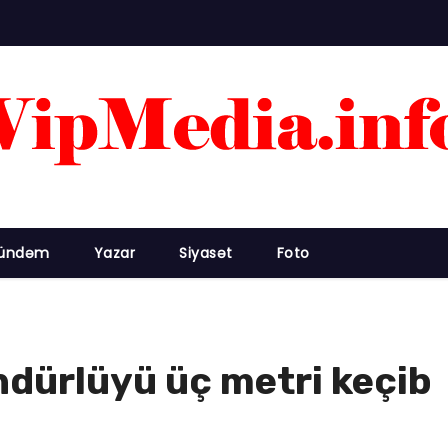
ündəm
Yazar
Siyasət
Foto
ndürlüyü üç metri keçib