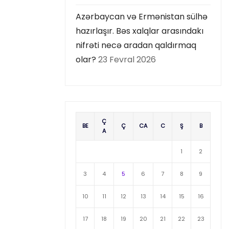
Azərbaycan və Ermənistan sülhə
hazırlaşır. Bəs xalqlar arasındakı
nifrəti necə aradan qaldırmaq
olar?
23 Fevral 2026
Ç
BE
Ç
CA
C
Ş
B
A
1
2
3
4
5
6
7
8
9
10
11
12
13
14
15
16
17
18
19
20
21
22
23