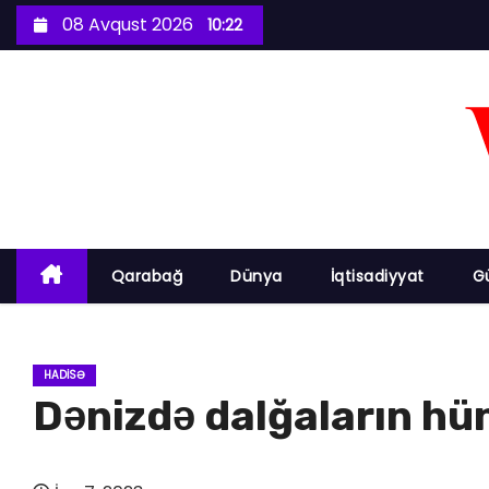
S
08 Avqust 2026
10:22
k
i
p
t
o
c
o
n
Qarabağ
Dünya
İqtisadiyyat
G
t
e
n
HADISƏ
t
Dənizdə dalğaların hü