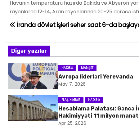
Havanın temperaturu hazırda Bakıda və Abşeron yarı
rayonlarda 12-14, Aran rayonlarında 20-25 dərəcə isti,
İranda dövlət işləri səhər saat 6-da başla
Y
a
z
Digər yazılar
ı
HADISƏ
MANŞET
Avropa liderləri Yerevanda
n
May 7, 2026
a
FLAŞ XƏBƏR
HADISƏ
v
Hesablama Palatası: Gəncə İ
Hakimiyyəti 11 milyon manat
i
artıq xərcləyib
Apr 25, 2026
q