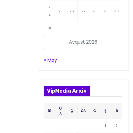
2
25
26
27
28
29
30
4
31
Avqust 2026
« May
VipMedia Arxiv
Ç
BE
Ç
CA
C
Ş
B
A
1
2