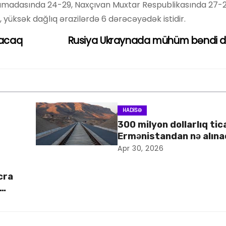
madasında 24-29, Naxçıvan Muxtar Respublikasında 27-2
 yüksək dağlıq ərazilərdə 6 dərəcəyədək istidir.
yacaq
Rusiya Ukraynada mühüm bəndi d
HADISƏ
300 milyon dollarlıq tic
Ermənistandan nə alın
Apr 30, 2026
cra