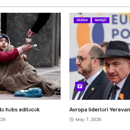
HADISƏ
MANŞET
 də həbs ediləcək
Avropa liderləri Yereva
026
May 7, 2026