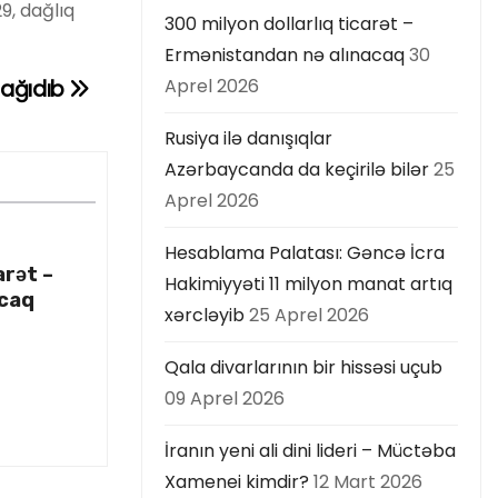
9, dağlıq
300 milyon dollarlıq ticarət –
Ermənistandan nə alınacaq
30
Aprel 2026
ağıdıb
Rusiya ilə danışıqlar
Azərbaycanda da keçirilə bilər
25
Aprel 2026
Hesablama Palatası: Gəncə İcra
arət –
Hakimiyyəti 11 milyon manat artıq
acaq
xərcləyib
25 Aprel 2026
Qala divarlarının bir hissəsi uçub
09 Aprel 2026
İranın yeni ali dini lideri – Müctəba
Xamenei kimdir?
12 Mart 2026