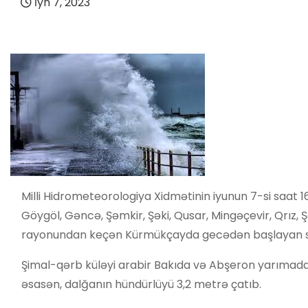
İyn 7, 2023
Milli Hidrometeorologiya Xidmətinin iyunun 7-si saa
Göygöl, Gəncə, Şəmkir, Şəki, Qusar, Mingəçevir, Qrız,
rayonundan keçən Kürmükçayda gecədən başlayan se
Şimal-qərb küləyi arabir Bakıda və Abşeron yarımada
əsasən, dalğanın hündürlüyü 3,2 metrə çatıb.