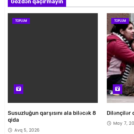
Gözdən qaçırmayın
TOPLUM
TOPLUM
Susuzluğun qarşısını ala biləcək 8
Dilənçilər
qida
May 7, 2
Avq 5, 2026