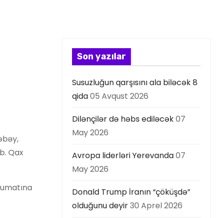
Son yazılar
Susuzluğun qarşısını ala biləcək 8
qida
05 Avqust 2026
Dilənçilər də həbs ediləcək
07
May 2026
əbəy,
ıb. Qax
Avropa liderləri Yerevanda
07
May 2026
əlumatına
Donald Trump İranın “çöküşdə”
olduğunu deyir
30 Aprel 2026