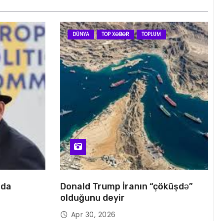
DÜNYA
TOP XƏBƏR
TOPLUM
nda
Donald Trump İranın “çöküşdə”
olduğunu deyir
Apr 30, 2026