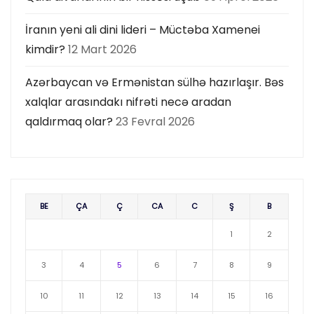
İranın yeni ali dini lideri – Müctəba Xamenei
kimdir?
12 Mart 2026
Azərbaycan və Ermənistan sülhə hazırlaşır. Bəs
xalqlar arasındakı nifrəti necə aradan
qaldırmaq olar?
23 Fevral 2026
BE
ÇA
Ç
CA
C
Ş
B
1
2
3
4
5
6
7
8
9
10
11
12
13
14
15
16