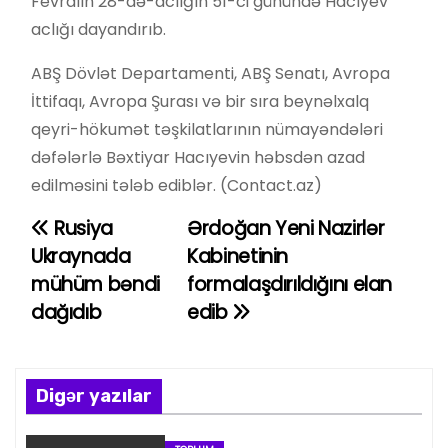
Fevralın 28-də-aclığın 51-ci günündə Hacıyev
aclığı dayandırıb.
ABŞ Dövlət Departamenti, ABŞ Senatı, Avropa
İttifaqı, Avropa Şurası və bir sıra beynəlxalq
qeyri-hökumət təşkilatlarının nümayəndələri
dəfələrlə Bəxtiyar Hacıyevin həbsdən azad
edilməsini tələb ediblər. (Contact.az)
Rusiya
Ərdoğan Yeni Nazirlər
Y
Ukraynada
Kabinetinin
a
mühüm bəndi
formalaşdırıldığını elan
dağıdıb
edib
z
ı
n
Digər yazılar
a