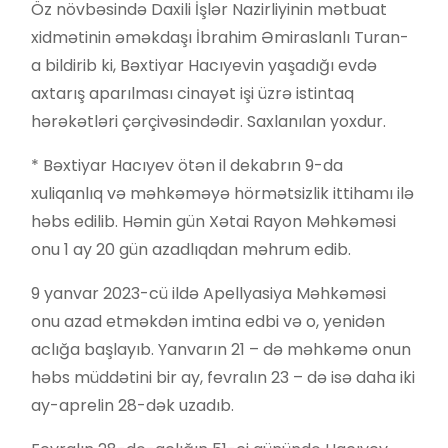
Öz növbəsində Daxili İşlər Nazirliyinin mətbuat
xidmətinin əməkdaşı İbrahim Əmiraslanlı Turan-
a bildirib ki, Bəxtiyar Hacıyevin yaşadığı evdə
axtarış aparılması cinayət işi üzrə istintaq
hərəkətləri çərçivəsindədir. Saxlanılan yoxdur.
* Bəxtiyar Hacıyev ötən il dekabrın 9-da
xuliqanlıq və məhkəməyə hörmətsizlik ittihamı ilə
həbs edilib. Həmin gün Xətai Rayon Məhkəməsi
onu 1 ay 20 gün azadlıqdan məhrum edib.
9 yanvar 2023-cü ildə Apellyasiya Məhkəməsi
onu azad etməkdən imtina edbi və o, yenidən
aclığa başlayıb. Yanvarın 21 – də məhkəmə onun
həbs müddətini bir ay, fevralın 23 – də isə daha iki
ay-aprelin 28-dək uzadıb.