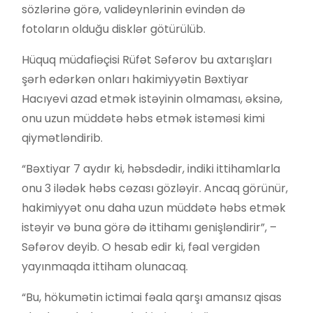
sözlərinə görə, valideynlərinin evindən də
fotoların olduğu disklər götürülüb.
Hüquq müdafiəçisi Rüfət Səfərov bu axtarışları
şərh edərkən onları hakimiyyətin Bəxtiyar
Hacıyevi azad etmək istəyinin olmaması, əksinə,
onu uzun müddətə həbs etmək istəməsi kimi
qiymətləndirib.
“Bəxtiyar 7 aydır ki, həbsdədir, indiki ittihamlarla
onu 3 ilədək həbs cəzası gözləyir. Ancaq görünür,
hakimiyyət onu daha uzun müddətə həbs etmək
istəyir və buna görə də ittihamı genişləndirir”, –
Səfərov deyib. O hesab edir ki, fəal vergidən
yayınmaqda ittiham olunacaq.
“Bu, hökumətin ictimai fəala qarşı amansız qisas