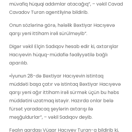
müvafiq hüquqi addımlar atacağıq”, – vəkil Cavad
Cavadov Turan agentliyinə bildirib.
Onun sözlərinə görə, hələlik Bəxtiyar Hacıyevə
qarşı yeni ittiham irəli sürülməyib”.
Digər vəkil Elçin Sadıqov hesab edir ki, axtarışlar
Hacıyevin hüquq-müdafiə fəaliyyətilə bağlı
aparılıb.
«İyunun 28-də Bəxtiyar Hacıyevin istintaq
müddəti başa çatır və istintaq Bəxtiyar Hacıyevə
qarşı yeni ağır ittiham irəli sürmək üçün bu həbs
müddətini uzatmaq istəyir. Hazırda onlar belə
fürsət yaradacaq şeylərin axtarışı ilə
məşğuldurlar”, – vəkil Sadıqov deyib.
Fəalın qardaşı Vüqar Hacıyev Turan-a bildirib ki,