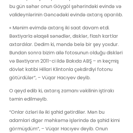
bu gün səhər onun Göygöl şəhərindəki evində və
valideynlərinin Gəncədəki evində axtarış aparılıb.
« Mənim evimdə axtarış iki saat davam etdi.
Bəxtiyarla əlaqəli sənədlər, disklər, flash kartlar
axtardılar. Dedim ki, məndə belə bir şey yoxdur.
Bundan sonra bizim ailə fotosunun olduğu diskləri
və Bəxtiyarın 2011-ci ildə Bakıda ABŞ – ın keçmiş
dövlət katibi Hillari Klintonla çəkdirdiyi fotonu
götürdülər”, – Vüqar Hacıyev deyib.
O qeyd edib ki, axtarış zamanı vəkilinin iştirakı
təmin edilməyib.
“Onlar özləri ilə iki şahid gətirdilər. Mən bu
adamlari digər məhkəmə işlərində də şahid kimi
görmüşdüm”, – Vüqar Hacıyev deyib. Onun