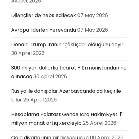
Avqust 2026
Dilənçilər də həbs ediləcək
07 May 2026
Avropa liderləri Yerevanda
07 May 2026
Donald Trump İranın “çöküşdə” olduğunu deyir
30 Aprel 2026
300 milyon dollarlıq ticarət – Ermənistandan nə
alınacaq
30 Aprel 2026
Rusiya ilə danışıqlar Azərbaycanda da keçirilə
bilər
25 Aprel 2026
Hesablama Palatası: Gəncə İcra Hakimiyyəti 11
milyon manat artıq xərcləyib
25 Aprel 2026
Qala divarlarının bir hissəsi uçub
09 Aprel 2026