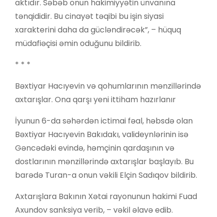
aktıdır. Səbəb onun hakimiyyətin ünvanına
tənqididir. Bu cinayət təqibi bu işin siyasi
xarakterini daha da gücləndirəcək”, – hüquq
müdafiəçisi əmin oduğunu bildirib.
* * *
Bəxtiyar Hacıyevin və qohumlarının mənzillərində
axtarışlar. Ona qarşı yeni ittiham hazırlanır
İyunun 6-da səhərdən ictimai fəal, həbsdə olan
Bəxtiyar Hacıyevin Bakıdakı, valideynlərinin isə
Gəncədəki evində, həmçinin qardaşının və
dostlarının mənzillərində axtarışlar başlayıb. Bu
barədə Turan-a onun vəkili Elçin Sadıqov bildirib.
Axtarışlara Bakının Xətai rayonunun hakimi Fuad
Axundov sanksiya verib, – vəkil əlavə edib.