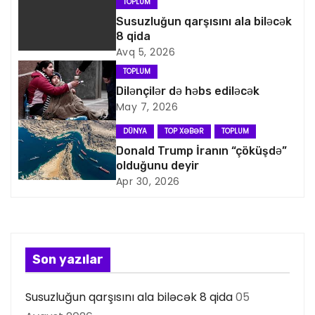
TOPLUM
v
Susuzluğun qarşısını ala biləcək
8 qida
i
Avq 5, 2026
TOPLUM
q
Dilənçilər də həbs ediləcək
May 7, 2026
a
DÜNYA
TOP XƏBƏR
TOPLUM
s
Donald Trump İranın “çöküşdə”
olduğunu deyir
i
Apr 30, 2026
y
a
s
Son yazılar
ı
Susuzluğun qarşısını ala biləcək 8 qida
05