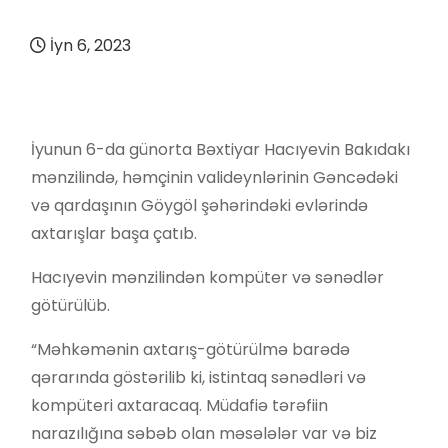
İyn 6, 2023
İyunun 6-da günorta Bəxtiyar Hacıyevin Bakıdakı
mənzilində, həmçinin valideynlərinin Gəncədəki
və qardaşının Göygöl şəhərindəki evlərində
axtarışlar başa çatıb.
Hacıyevin mənzilindən kompüter və sənədlər
götürülüb.
“Məhkəmənin axtarış-götürülmə barədə
qərarında göstərilib ki, istintaq sənədləri və
kompüteri axtaracaq. Müdafiə tərəfiin
narazılığına səbəb olan məsələlər var və biz