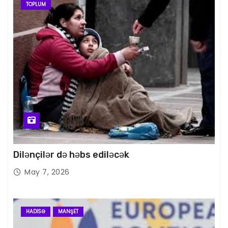
TOPLUM
Dilənçilər də həbs ediləcək
May 7, 2026
HADISƏ
MANŞET