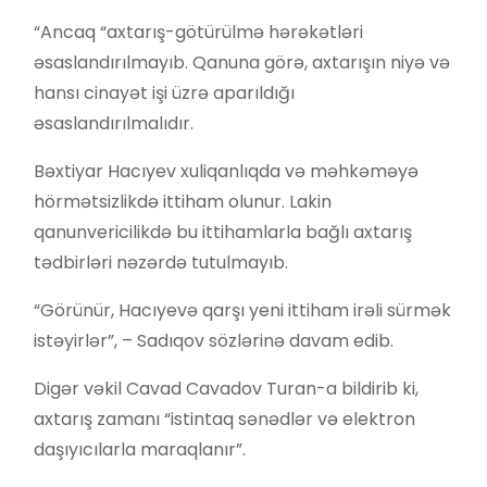
“Ancaq “axtarış-götürülmə hərəkətləri
əsaslandırılmayıb. Qanuna görə, axtarışın niyə və
hansı cinayət işi üzrə aparıldığı
əsaslandırılmalıdır.
Bəxtiyar Hacıyev xuliqanlıqda və məhkəməyə
hörmətsizlikdə ittiham olunur. Lakin
qanunvericilikdə bu ittihamlarla bağlı axtarış
tədbirləri nəzərdə tutulmayıb.
“Görünür, Hacıyevə qarşı yeni ittiham irəli sürmək
istəyirlər”, – Sadıqov sözlərinə davam edib.
Digər vəkil Cavad Cavadov Turan-a bildirib ki,
axtarış zamanı “istintaq sənədlər və elektron
daşıyıcılarla maraqlanır”.