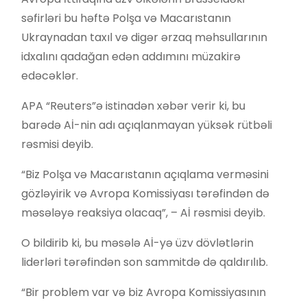
səfirləri bu həftə Polşa və Macarıstanın
Ukraynadan taxıl və digər ərzaq məhsullarının
idxalını qadağan edən addımını müzakirə
edəcəklər.
APA “Reuters”ə istinadən xəbər verir ki, bu
barədə Aİ-nin adı açıqlanmayan yüksək rütbəli
rəsmisi deyib.
“Biz Polşa və Macarıstanın açıqlama verməsini
gözləyirik və Avropa Komissiyası tərəfindən də
məsələyə reaksiya olacaq”, – Aİ rəsmisi deyib.
O bildirib ki, bu məsələ Aİ-yə üzv dövlətlərin
liderləri tərəfindən son sammitdə də qaldırılıb.
“Bir problem var və biz Avropa Komissiyasının