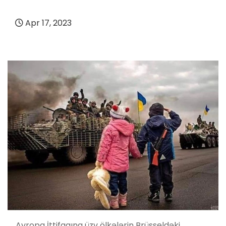
Apr 17, 2023
Avropa İttifaqına üzv ölkələrin Brüsseldəki