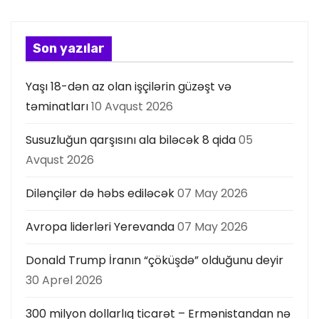
y
a
Son yazılar
s
Yaşı 18-dən az olan işçilərin güzəşt və
ı
təminatları
10 Avqust 2026
Susuzluğun qarşısını ala biləcək 8 qida
05
Avqust 2026
Dilənçilər də həbs ediləcək
07 May 2026
Avropa liderləri Yerevanda
07 May 2026
Donald Trump İranın “çöküşdə” olduğunu deyir
30 Aprel 2026
300 milyon dollarlıq ticarət – Ermənistandan nə