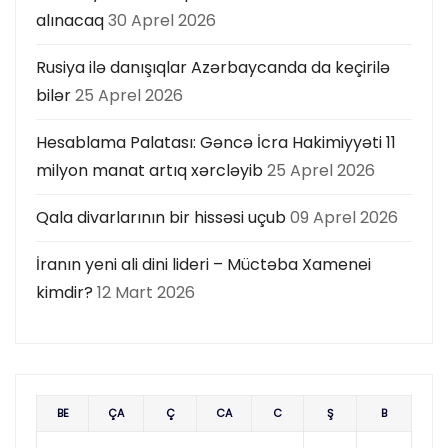
alınacaq
30 Aprel 2026
Rusiya ilə danışıqlar Azərbaycanda da keçirilə
bilər
25 Aprel 2026
Hesablama Palatası: Gəncə İcra Hakimiyyəti 11
milyon manat artıq xərcləyib
25 Aprel 2026
Qala divarlarının bir hissəsi uçub
09 Aprel 2026
İranın yeni ali dini lideri – Müctəba Xamenei
kimdir?
12 Mart 2026
BE
ÇA
Ç
CA
C
Ş
B