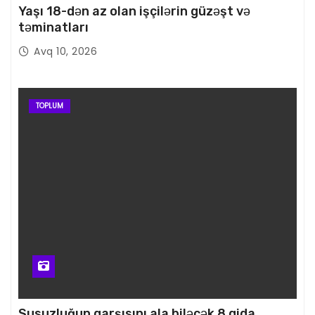
Yaşı 18-dən az olan işçilərin güzəşt və
təminatları
Avq 10, 2026
TOPLUM
Susuzluğun qarşısını ala biləcək 8 qida