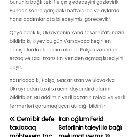
bununla bağlı təkliflə çıxış edəcəyini gözləyirik…
Bundan sonra qarşıdakı həftələrdə və aylarda
hansı addımlar ata biləcəyimizi görəcəyik”.
Qeyd edək ki, Ukraynanın kənd təsərrüfatı naziri
bildirib ki, Kiyev bu gün Varşavada keçirilən
danışıqlarda ilk addım olaraq Polşa üzərindən
ərzaq və taxıl tranzitini yenidən açmaq istədiyini
deyib.
Xatırladaq ki, Polşa, Macarıstan və Slovakiya
Ukraynadan taxıl ixracını dayandırdıqlarını
bildiriblər. Bu addımın yerli bazarın tələbi və yerli
fermerləri qorumaq üçün atıldığı bildirilir.
Cəmi bir dəfə
İran oğlum Fərid
Y
taxılacaq
Səfərlinin taleyi ilə bağlı
a
möhtəşəm tac
məlumat vermir