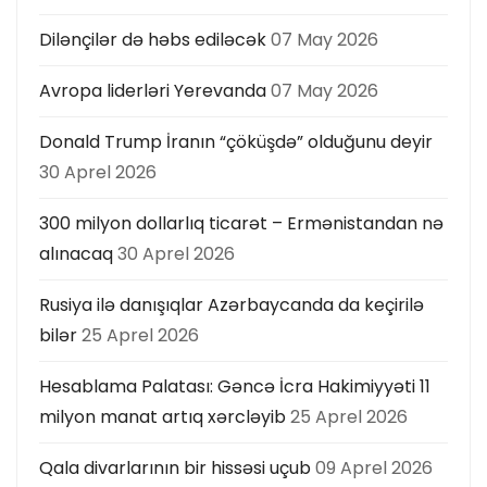
Dilənçilər də həbs ediləcək
07 May 2026
Avropa liderləri Yerevanda
07 May 2026
Donald Trump İranın “çöküşdə” olduğunu deyir
30 Aprel 2026
300 milyon dollarlıq ticarət – Ermənistandan nə
alınacaq
30 Aprel 2026
Rusiya ilə danışıqlar Azərbaycanda da keçirilə
bilər
25 Aprel 2026
Hesablama Palatası: Gəncə İcra Hakimiyyəti 11
milyon manat artıq xərcləyib
25 Aprel 2026
Qala divarlarının bir hissəsi uçub
09 Aprel 2026