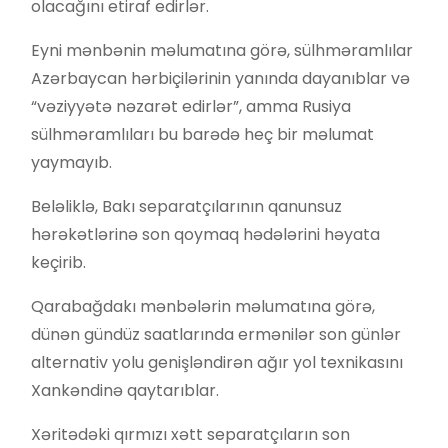
olacağını etiraf edirlər.
Eyni mənbənin məlumatına görə, sülhməramlılar
Azərbaycan hərbiçilərinin yanında dayanıblar və
“vəziyyətə nəzarət edirlər”, amma Rusiya
sülhməramlıları bu barədə heç bir məlumat
yaymayıb.
Beləliklə, Bakı separatçılarının qanunsuz
hərəkətlərinə son qoymaq hədələrini həyata
keçirib.
Qarabağdakı mənbələrin məlumatına görə,
dünən gündüz saatlarında ermənilər son günlər
alternativ yolu genişləndirən ağır yol texnikasını
Xankəndinə qaytarıblar.
Xəritədəki qırmızı xətt separatçıların son