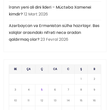
İranın yeni ali dini lideri – Müctəba Xamenei
kimdir?
12 Mart 2026
Azərbaycan və Ermənistan sülhə hazırlaşır. Bəs
xalqlar arasındakı nifrəti necə aradan
qaldırmaq olar?
23 Fevral 2026
BE
ÇA
Ç
CA
C
Ş
B
1
2
3
4
5
6
7
8
9
10
11
12
13
14
15
16