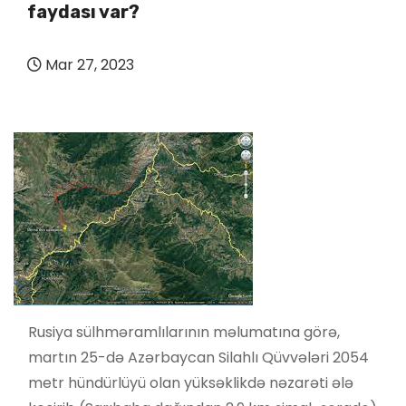
faydası var?
Mar 27, 2023
Rusiya sülhməramlılarının məlumatına görə,
martın 25-də Azərbaycan Silahlı Qüvvələri 2054
metr hündürlüyü olan yüksəklikdə nəzarəti ələ