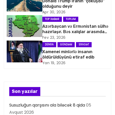
v
Donald Trump İranın “çöküşdə”
olduğunu deyir
i
Apr 30, 2026
TOP XƏBƏR
TOPLUM
q
Azərbaycan və Ermənistan sülhə
hazırlaşır. Bəs xalqlar arasındakı
a
nifrəti necə aradan qaldırmaq
Fev 23, 2026
olar?
s
DÜNYA
GÜNDƏM
SIYASƏT
Xamenei minlərlə insanın
i
öldürüldüyünü etiraf edib
Yan 19, 2026
y
a
s
Son yazılar
ı
Susuzluğun qarşısını ala biləcək 8 qida
05
Avqust 2026