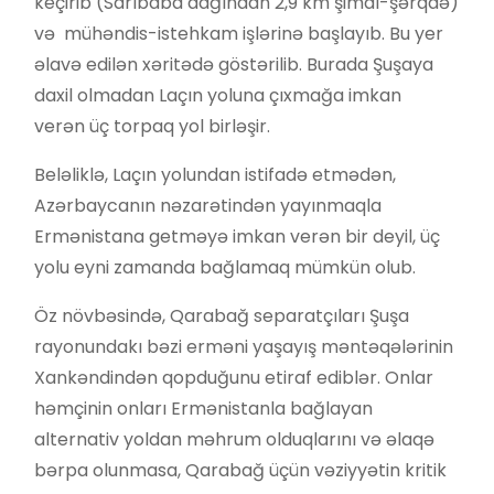
keçirib (Sarıbaba dağından 2,9 km şimal-şərqdə)
və mühəndis-istehkam işlərinə başlayıb. Bu yer
əlavə edilən xəritədə göstərilib. Burada Şuşaya
daxil olmadan Laçın yoluna çıxmağa imkan
verən üç torpaq yol birləşir.
Beləliklə, Laçın yolundan istifadə etmədən,
Azərbaycanın nəzarətindən yayınmaqla
Ermənistana getməyə imkan verən bir deyil, üç
yolu eyni zamanda bağlamaq mümkün olub.
Öz növbəsində, Qarabağ separatçıları Şuşa
rayonundakı bəzi erməni yaşayış məntəqələrinin
Xankəndindən qopduğunu etiraf ediblər. Onlar
həmçinin onları Ermənistanla bağlayan
alternativ yoldan məhrum olduqlarını və əlaqə
bərpa olunmasa, Qarabağ üçün vəziyyətin kritik