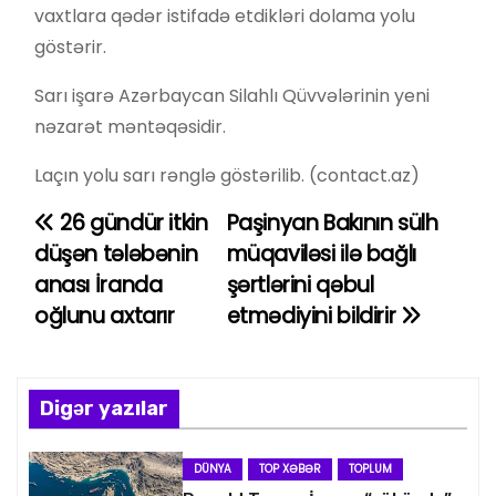
vaxtlara qədər istifadə etdikləri dolama yolu
göstərir.
Sarı işarə Azərbaycan Silahlı Qüvvələrinin yeni
nəzarət məntəqəsidir.
Laçın yolu sarı rənglə göstərilib. (contact.az)
26 gündür itkin
Paşinyan Bakının sülh
Y
düşən tələbənin
müqaviləsi ilə bağlı
a
anası İranda
şərtlərini qəbul
oğlunu axtarır
etmədiyini bildirir
z
ı
n
Digər yazılar
a
DÜNYA
TOP XƏBƏR
TOPLUM