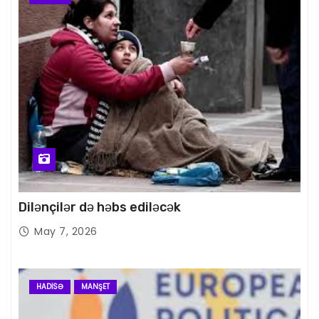
Dilənçilər də həbs ediləcək
May 7, 2026
HADISƏ
MANŞET