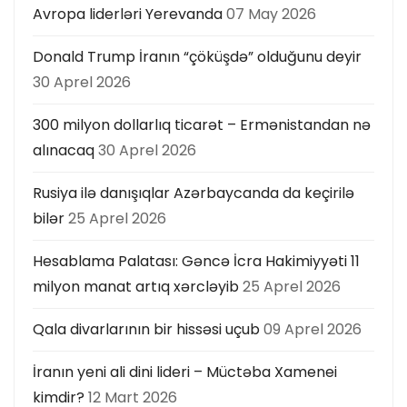
Avropa liderləri Yerevanda
07 May 2026
Donald Trump İranın “çöküşdə” olduğunu deyir
30 Aprel 2026
300 milyon dollarlıq ticarət – Ermənistandan nə
alınacaq
30 Aprel 2026
Rusiya ilə danışıqlar Azərbaycanda da keçirilə
bilər
25 Aprel 2026
Hesablama Palatası: Gəncə İcra Hakimiyyəti 11
milyon manat artıq xərcləyib
25 Aprel 2026
Qala divarlarının bir hissəsi uçub
09 Aprel 2026
İranın yeni ali dini lideri – Müctəba Xamenei
kimdir?
12 Mart 2026