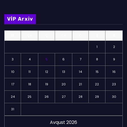
l
m
VİP Arxiv
ə
l
BE
ÇA
Ç
CA
C
Ş
B
ə
r
1
2
3
4
5
6
7
8
9
10
11
12
13
14
15
16
17
18
19
20
21
22
23
24
25
26
27
28
29
30
31
Avqust 2026