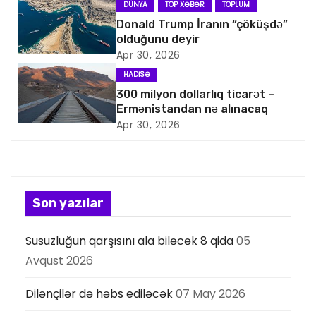
i
DÜNYA
TOP XƏBƏR
TOPLUM
q
Donald Trump İranın “çöküşdə”
olduğunu deyir
a
Apr 30, 2026
HADISƏ
s
300 milyon dollarlıq ticarət –
Ermənistandan nə alınacaq
i
Apr 30, 2026
y
a
s
Son yazılar
ı
Susuzluğun qarşısını ala biləcək 8 qida
05
Avqust 2026
Dilənçilər də həbs ediləcək
07 May 2026