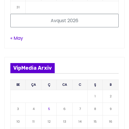
31
Avqust 2026
« May
VipMedia Arxiv
BE
ÇA
Ç
CA
C
Ş
B
1
2
3
4
5
6
7
8
9
10
11
12
13
14
15
16