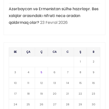
Azərbaycan və Ermənistan sülhə hazırlaşır. Bəs
xalqlar arasındakı nifrəti necə aradan
qaldırmaq olar?
23 Fevral 2026
BE
ÇA
Ç
CA
C
Ş
B
1
2
3
4
5
6
7
8
9
10
11
12
13
14
15
16
17
18
19
20
21
22
23
24
25
26
27
28
29
30