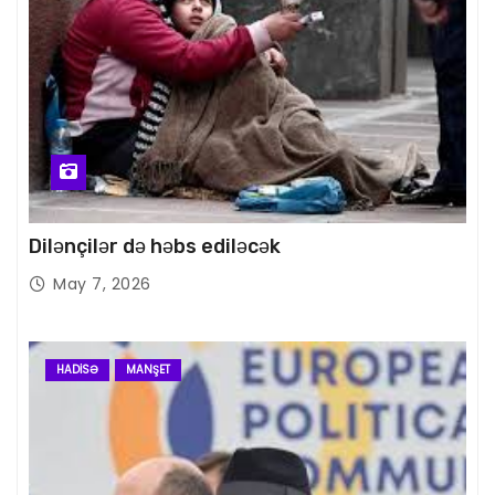
Dilənçilər də həbs ediləcək
May 7, 2026
HADISƏ
MANŞET