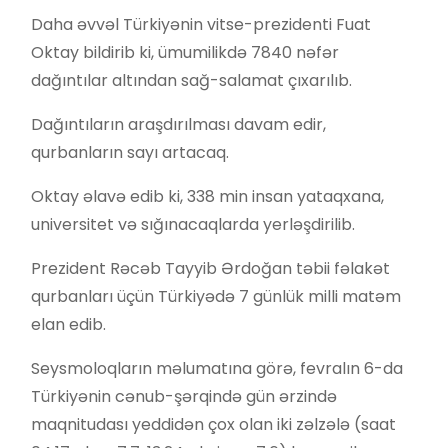
Daha əvvəl Türkiyənin vitse-prezidenti Fuat
Oktay bildirib ki, ümumilikdə 7840 nəfər
dağıntılar altından sağ-salamat çıxarılıb.
Dağıntıların araşdırılması davam edir,
qurbanların sayı artacaq.
Oktay əlavə edib ki, 338 min insan yataqxana,
universitet və sığınacaqlarda yerləşdirilib.
Prezident Rəcəb Tayyib Ərdoğan təbii fəlakət
qurbanları üçün Türkiyədə 7 günlük milli matəm
elan edib.
Seysmoloqların məlumatına görə, fevralın 6-da
Türkiyənin cənub-şərqində gün ərzində
maqnitudası yeddidən çox olan iki zəlzələ (saat