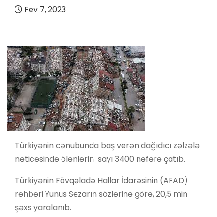
Fev 7, 2023
Türkiyənin cənubunda baş verən dağıdıcı zəlzələ
nəticəsində ölənlərin sayı 3400 nəfərə çatıb.
Türkiyənin Fövqəladə Hallar İdarəsinin (AFAD)
rəhbəri Yunus Sezarın sözlərinə görə, 20,5 min
şəxs yaralanıb.