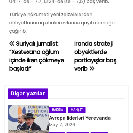
04:17-də – 7,7, 13:24-də isə – 7,6) baş verib.
Türkiyə hökuməti yeni zəlzələlərdən
ehtiyatlanaraq əhalini evlərinə qayıtmamağa
çağırıb.
Suriyalı jurnalist:
İranda strateji
Y
“Xəstəxana oğlum
obyektlərdə
a
içində ikən çökməyə
partlayışlar baş
başladı”
verib
z
ı
n
Digər yazılar
a
HADISƏ
MANŞET
v
Avropa liderləri Yerevanda
May 7, 2026