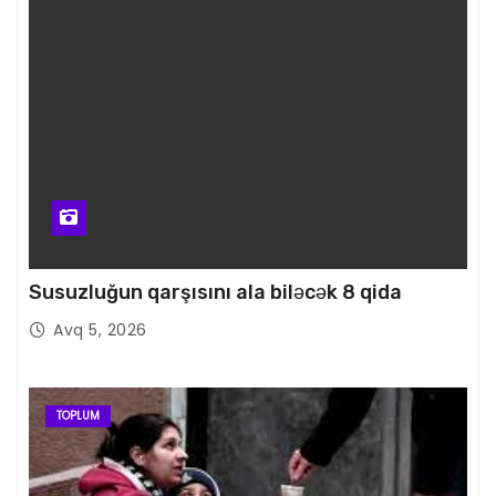
Susuzluğun qarşısını ala biləcək 8 qida
Avq 5, 2026
TOPLUM