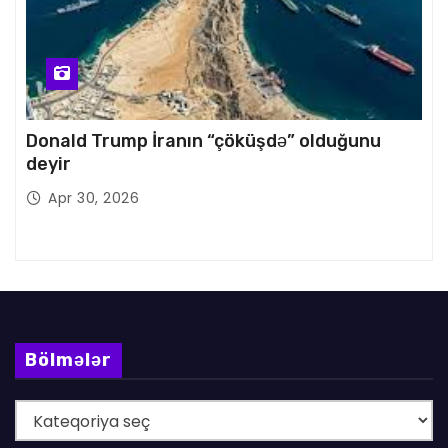
Donald Trump İranın “çöküşdə” olduğunu
deyir
Apr 30, 2026
Bölmələr
B
ö