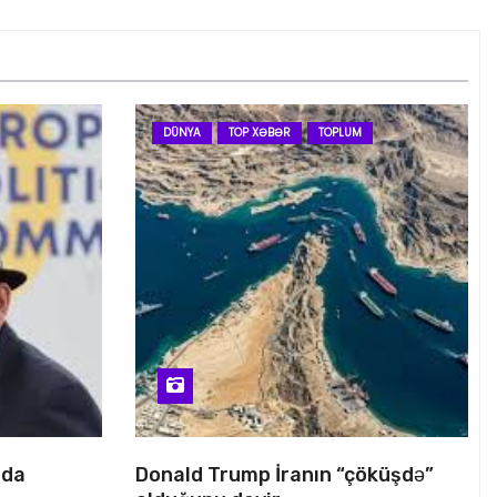
DÜNYA
TOP XƏBƏR
TOPLUM
nda
Donald Trump İranın “çöküşdə”