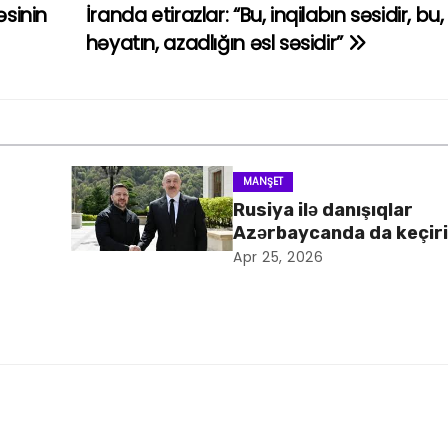
əsinin
İranda etirazlar: “Bu, inqilabın səsidir, bu,
həyatın, azadlığın əsl səsidir”
MANŞET
Rusiya ilə danışıqlar
Azərbaycanda da keçiril
Apr 25, 2026