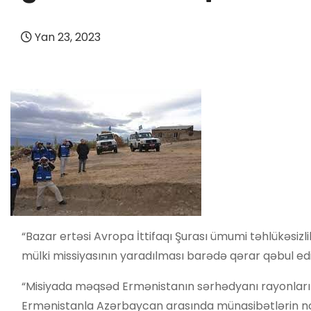
Yan 23, 2023
“Bazar ertəsi Avropa İttifaqı Şurası ümumi təhlükəsiz
mülki missiyasının yaradılması barədə qərar qəbul ed
“Misiyada məqsəd Ermənistanın sərhədyanı rayonlar
Ermənistanla Azərbaycan arasında münasibətlərin norm