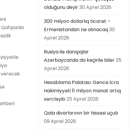
olduğunu deyir
30 Aprel 2026
eni
300 milyon dollarlıq ticarət –
i Qafqazda
Ermənistandan nə alınacaq
30
sizlik
Aprel 2026
Rusiya ilə danışıqlar
ziyyətlə
Azərbaycanda da keçirilə bilər
25
iya
Aprel 2026
ə verəcək.
Hesablama Palatası: Gəncə İcra
sə
Hakimiyyəti 11 milyon manat artıq
xərcləyib
25 Aprel 2026
rəhbəri
Qala divarlarının bir hissəsi uçub
09 Aprel 2026