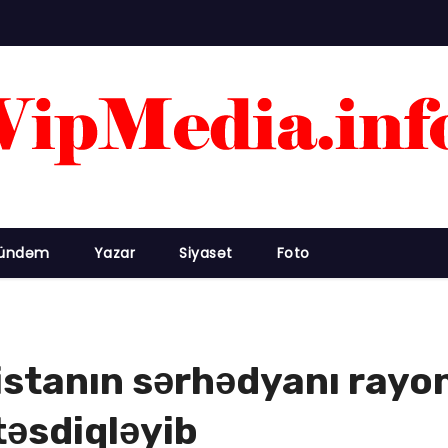
ündəm
Yazar
Siyasət
Foto
istanın sərhədyanı rayon
təsdiqləyib