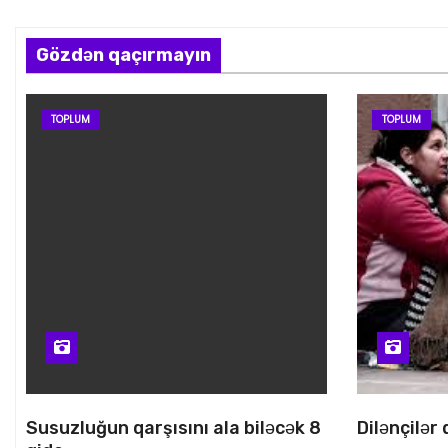
Gözdən qaçırmayın
TOPLUM
TOPLUM
Susuzluğun qarşısını ala biləcək 8
Dilənçilər