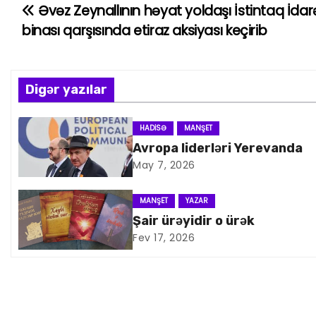
Əvəz Zeynallının həyat yoldaşı İstintaq İdar
Y
binası qarşısında etiraz aksiyası keçirib
a
z
Digər yazılar
ı
n
HADISƏ
MANŞET
Avropa liderləri Yerevanda
a
May 7, 2026
v
MANŞET
YAZAR
i
Şair ürəyidir o ürək
Fev 17, 2026
q
a
s