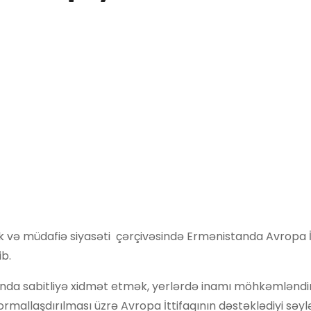
lik və müdafiə siyasəti çərçivəsində Ermənistanda Avropa İ
ib.
ında sabitliyə xidmət etmək, yerlərdə inamı möhkəmlənd
allaşdırılması üzrə Avropa İttifaqının dəstəklədiyi səyl