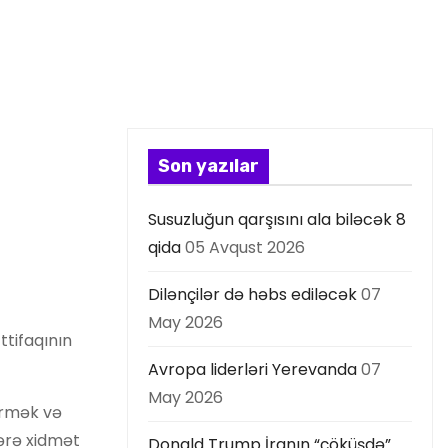
Son yazılar
Susuzluğun qarşısını ala biləcək 8
qida
05 Avqust 2026
Dilənçilər də həbs ediləcək
07
May 2026
ttifaqının
Avropa liderləri Yerevanda
07
May 2026
irmək və
ərə xidmət
Donald Trump İranın “çöküşdə”