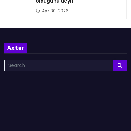
olduğunu deyir
Apr 30, 2026
Axtar