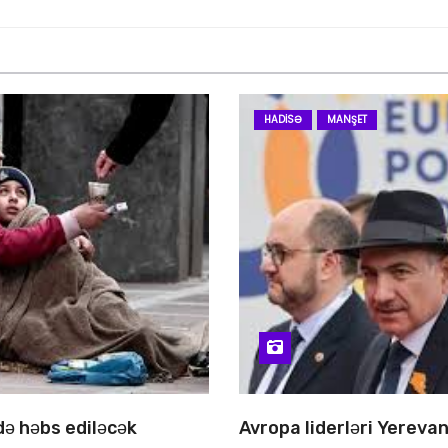
HADISƏ
MANŞET
 də həbs ediləcək
Avropa liderləri Yereva