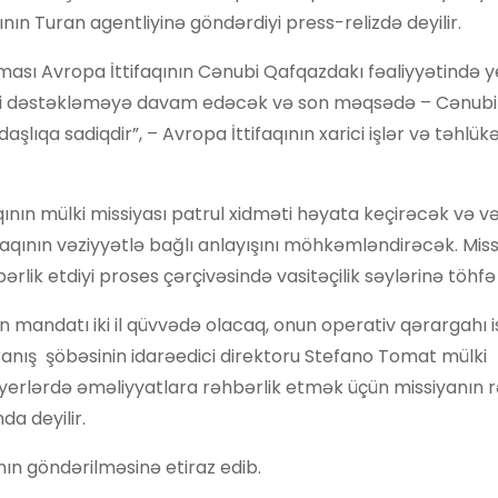
ının Turan agentliyinə göndərdiyi press-relizdə deyilir.
ması Avropa İttifaqının Cənubi Qafqazdakı fəaliyyətində y
yləri dəstəkləməyə davam edəcək və son məqsədə – Cənub
şlıqa sadiqdir”, – Avropa İttifaqının xarici işlər və təhlükə
nın mülki missiyası patrul xidməti həyata keçirəcək və və
aqının vəziyyətlə bağlı anlayışını möhkəmləndirəcək. Miss
ərlik etdiyi proses çərçivəsində vasitəçilik səylərinə töhf
in mandatı iki il qüvvədə olacaq, onun operativ qərargahı i
anış şöbəsinin idarəedici direktoru Stefano Tomat mülki
yerlərdə əməliyyatlara rəhbərlik etmək üçün missiyanın 
da deyilir.
ın göndərilməsinə etiraz edib.