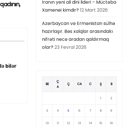
İranın yeni ali dini lideri – Müctəba
 qadının,
Xamenei kimdir?
12 Mart 2026
Azərbaycan və Ermənistan sülhə
hazırlaşır. Bəs xalqlar arasındakı
nifrəti necə aradan qaldırmaq
olar?
23 Fevral 2026
ə bilər
Ç
BE
Ç
CA
C
Ş
B
A
1
2
3
4
5
6
7
8
9
10
11
12
13
14
15
16