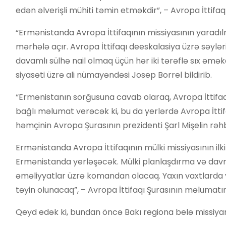
edən əlverişli mühiti təmin etməkdir”, – Avropa İttifaq
“Ermənistanda Avropa İttifaqının missiyasının yaradıl
mərhələ açır. Avropa İttifaqı deeskalasiya üzrə sə
davamlı sülhə nail olmaq üçün hər iki tərəflə sıx əməkda
siyasəti üzrə ali nümayəndəsi Josep Borrel bildirib.
“Ermənistanın sorğusuna cavab olaraq, Avropa İttifaqı
bağlı məlumat verəcək ki, bu da yerlərdə Avropa İttif
həmçinin Avropa Şurasının prezidenti Şarl Mişelin rəhb
Ermənistanda Avropa İttifaqının mülki missiyasının ilk
Ermənistanda yerləşəcək. Mülki planlaşdırma və davr
əməliyyatlar üzrə komandan olacaq. Yaxın vaxtlarda 
təyin olunacaq”, – Avropa İttifaqı Şurasının məlumatın
Qeyd edək ki, bundan öncə Bakı regiona belə missiyan