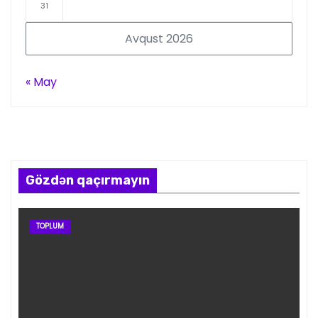
31
Avqust 2026
« May
Gözdən qaçırmayın
TOPLUM