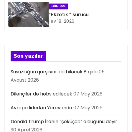
s
GÜNDƏM
“Ekzotik “ sürücü
i
Fev 18, 2026
y
a
s
Son yazılar
ı
Susuzluğun qarşısını ala biləcək 8 qida
05
Avqust 2026
Dilənçilər də həbs ediləcək
07 May 2026
Avropa liderləri Yerevanda
07 May 2026
Donald Trump İranın “çöküşdə” olduğunu deyir
30 Aprel 2026