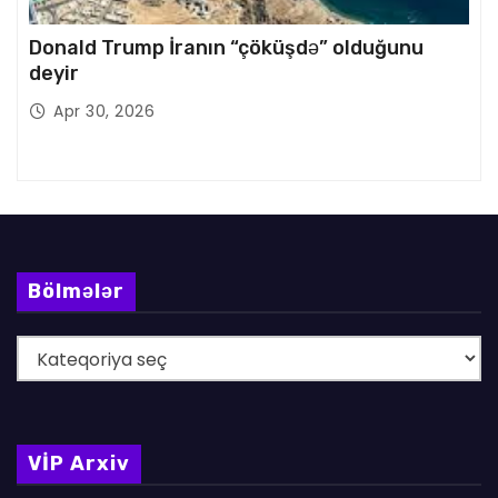
Donald Trump İranın “çöküşdə” olduğunu
deyir
Apr 30, 2026
Bölmələr
B
ö
l
m
VİP Arxiv
ə