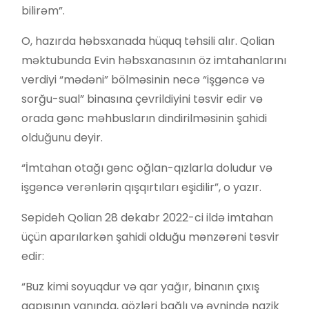
bilirəm”.
O, hazırda həbsxanada hüquq təhsili alır. Qolian
məktubunda Evin həbsxanasının öz imtahanlarını
verdiyi “mədəni” bölməsinin necə “işgəncə və
sorğu-sual” binasına çevrildiyini təsvir edir və
orada gənc məhbusların dindirilməsinin şahidi
olduğunu deyir.
“İmtahan otağı gənc oğlan-qızlarla doludur və
işgəncə verənlərin qışqırtıları eşidilir”, o yazır.
Sepideh Qolian 28 dekabr 2022-ci ildə imtahan
üçün aparılarkən şahidi olduğu mənzərəni təsvir
edir:
“Buz kimi soyuqdur və qar yağır, binanın çıxış
qapısının yanında, gözləri bağlı və əynində nazik