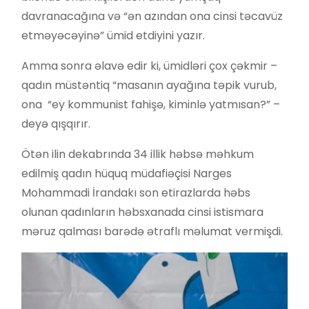
davranacağına və “ən azından ona cinsi təcavüz
etməyəcəyinə” ümid etdiyini yazır.
Amma sonra əlavə edir ki, ümidləri çox çəkmir –
qadın müstəntiq “masanın ayağına təpik vurub,
ona “ey kommunist fahişə, kiminlə yatmısan?” –
deyə qışqırır.
Ötən ilin dekabrında 34 illik həbsə məhkum
edilmiş qadın hüquq müdafiəçisi Narges
Mohammadi İrandakı son etirazlarda həbs
olunan qadınların həbsxanada cinsi istismara
məruz qalması barədə ətraflı məlumat vermişdi.