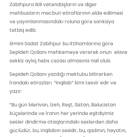
Zabihpura ikili vətəndaşların və digər
məhbusların məcburi etiraflarının əldə edilməsi
və yayımlanmasındakı roluna görə sanksiya
tətbiq edib.
Əmini Sadat Zabihpur bu ittihamlarına görə
Sepideh Qolianı məhkəməyə verərək onun əlavə
səkkiz aylıq həbs cəzası almasına nail olub.
Sepideh Qolianı yazdığı məktubu bitirərkən
İrandakı etirazları “inqilab” kimi təsvir edir və
yazır:
“Bu gün Mərivan, İzeh, Rəşt, Sistan, Bəlucistan
küçələrində və İranın hər yerində eşitdiyimiz
səslər dindirmə otaqlarındakı səslərdən daha
güclüdür, bu, inqilabın səsidir, bu, qadının, həyatın,