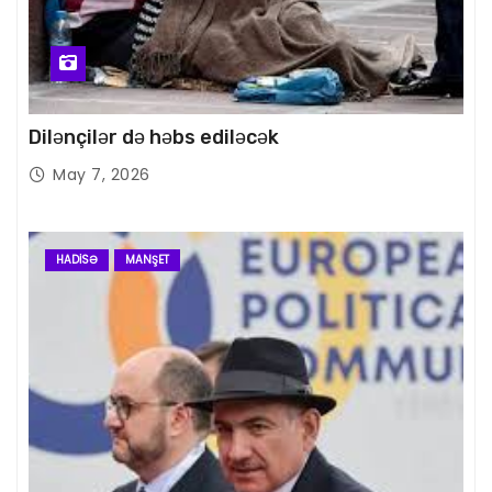
Dilənçilər də həbs ediləcək
May 7, 2026
HADISƏ
MANŞET