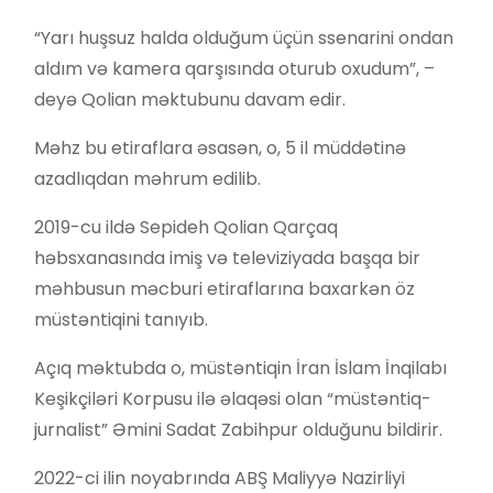
“Yarı huşsuz halda olduğum üçün ssenarini ondan
aldım və kamera qarşısında oturub oxudum”, –
deyə Qolian məktubunu davam edir.
Məhz bu etiraflara əsasən, o, 5 il müddətinə
azadlıqdan məhrum edilib.
2019-cu ildə Sepideh Qolian Qarçaq
həbsxanasında imiş və televiziyada başqa bir
məhbusun məcburi etiraflarına baxarkən öz
müstəntiqini tanıyıb.
Açıq məktubda o, müstəntiqin İran İslam İnqilabı
Keşikçiləri Korpusu ilə əlaqəsi olan “müstəntiq-
jurnalist” Əmini Sadat Zabihpur olduğunu bildirir.
2022-ci ilin noyabrında ABŞ Maliyyə Nazirliyi