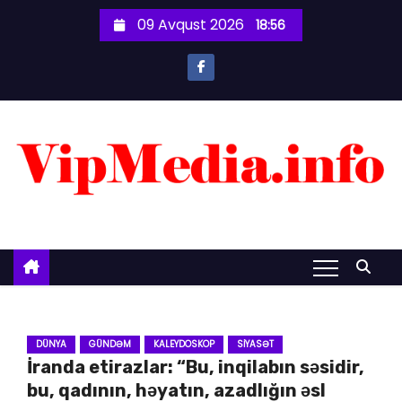
S
09 Avqust 2026
18:56
k
i
p
t
o
c
o
n
t
e
n
t
DÜNYA
GÜNDƏM
KALEYDOSKOP
SIYASƏT
İranda etirazlar: “Bu, inqilabın səsidir,
bu, qadının, həyatın, azadlığın əsl