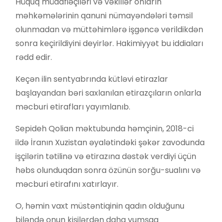
Hüquq müdafiəçiləri və vəkillər onların
məhkəmələrinin qanuni nümayəndələri təmsil
olunmadan və müttəhimlərə işgəncə verildikdən
sonra keçirildiyini deyirlər. Hakimiyyət bu iddiaları
rədd edir.
Keçən ilin sentyabrında kütləvi etirazlar
başlayandan bəri saxlanılan etirazçıların onlarla
məcburi etirafları yayımlanıb.
Sepideh Qolian məktubunda həmçinin, 2018-ci
ildə İranın Xuzistan əyalətindəki şəkər zavodunda
işçilərin tətilinə və etirazına dəstək verdiyi üçün
həbs olunduqdan sonra özünün sorğu-sualını və
məcburi etirafını xatırlayır.
O, həmin vaxt müstəntiqinin qadın olduğunu
biləndə onun kişilərdən daha yumşaq