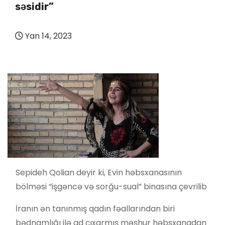
səsidir”
Yan 14, 2023
Sepideh Qolian deyir ki, Evin həbsxanasının
bölməsi “işgəncə və sorğu-sual” binasına çevrilib
İranın ən tanınmış qadın fəallarından biri
bədnamlığı ilə ad çıxarmış məşhur həbsxanadan