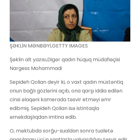
ŞƏKLİN MƏNBƏYİ,
GETTY IMAGES
Şəklin alt yazısı,
Digər qadın hüquq müdafiəçisi
Nargess Mohammadi
Sepideh Qolian deyir ki, o vaxt qadın müstəntiq
onun bağlı gözlərini açıb, ona qarşı iddia edilən
cinsi əlaqəni kamerada təsvir etməyi əmr
edibmiş. Sepideh Qolian isə istintaqla
əməkdaşlıqdan imtina edib.
O, məktubda sorğu-sualdan sonra tualetə
aparılması üçün saatlarla yalvardığını təsvir edir.