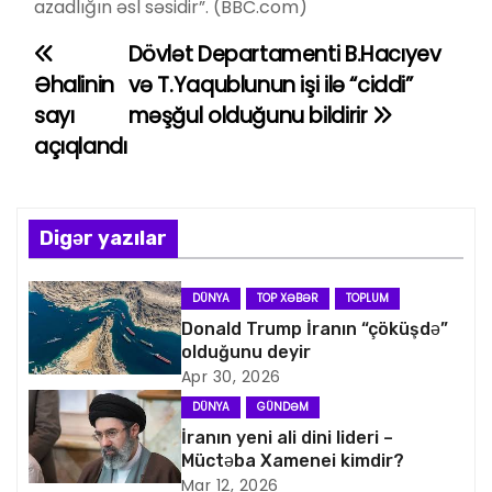
azadlığın əsl səsidir”. (BBC.com)
Dövlət Departamenti B.Hacıyev
Y
Əhalinin
və T.Yaqublunun işi ilə “ciddi”
a
sayı
məşğul olduğunu bildirir
açıqlandı
z
ı
n
Digər yazılar
a
DÜNYA
TOP XƏBƏR
TOPLUM
v
Donald Trump İranın “çöküşdə”
olduğunu deyir
i
Apr 30, 2026
DÜNYA
GÜNDƏM
q
İranın yeni ali dini lideri –
Müctəba Xamenei kimdir?
a
Mar 12, 2026