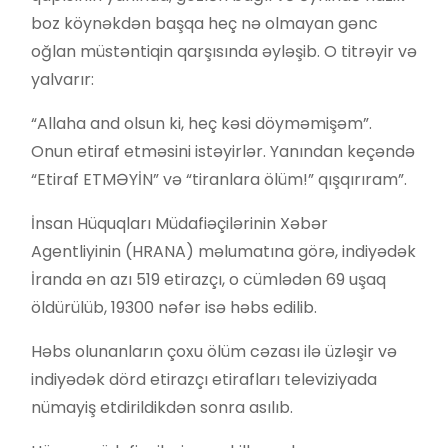
boz köynəkdən başqa heç nə olmayan gənc
oğlan müstəntiqin qarşısında əyləşib. O titrəyir və
yalvarır:
“Allaha and olsun ki, heç kəsi döyməmişəm”.
Onun etiraf etməsini istəyirlər. Yanından keçəndə
“Etiraf ETMƏYİN” və “tiranlara ölüm!” qışqırıram”.
İnsan Hüquqları Müdafiəçilərinin Xəbər
Agentliyinin (HRANA) məlumatına görə, indiyədək
İranda ən azı 519 etirazçı, o cümlədən 69 uşaq
öldürülüb, 19300 nəfər isə həbs edilib.
Həbs olunanların çoxu ölüm cəzası ilə üzləşir və
indiyədək dörd etirazçı etirafları televiziyada
nümayiş etdirildikdən sonra asılıb.