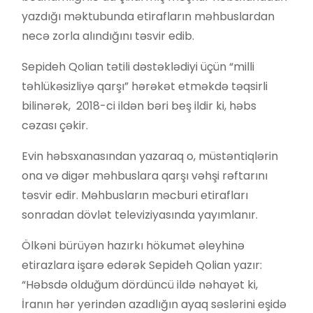
yazdığı məktubunda etirafların məhbuslardan
necə zorla alındığını təsvir edib.
Sepideh Qolian tətili dəstəklədiyi üçün “milli
təhlükəsizliyə qarşı” hərəkət etməkdə təqsirli
bilinərək, 2018-ci ildən bəri beş ildir ki, həbs
cəzası çəkir.
Evin həbsxanasından yazaraq o, müstəntiqlərin
ona və digər məhbuslara qarşı vəhşi rəftarını
təsvir edir. Məhbusların məcburi etirafları
sonradan dövlət televiziyasında yayımlanır.
Ölkəni bürüyən hazırkı hökumət əleyhinə
etirazlara işarə edərək Sepideh Qolian yazır:
“Həbsdə olduğum dördüncü ildə nəhayət ki,
İranın hər yerindən azadlığın ayaq səslərini eşidə