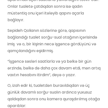
Onlar tualetə çatdıqdan sonra isə qadın
müstəntiq onu içəri itələyib qapını açarla
bağlayır.
Sepideh Qolianın sözlərinə görə, qapısının
bağlandığı tualet sorğu-sual otağının içərisində
imiş və o, bir kişinin necə işgəncə gördüyünü və
qamçılandığını eşidirmiş.
“İşgəncə səsləri saatlarla və ya bəlkə bir gün
ərzində, bəlkə də daha çox davam etdi, mən artıq
vaxtın hesabını itirdim”, deyə o yazır.
O, izah edir ki, tualetdən buraxıldıqdan və üç
günlük davamlı sorğu-sualın ardınca yuxusuz
qaldıqdan sonra onu kamera quraşdırılmış otağa
aparıblar: