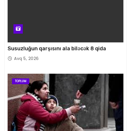
Susuzluğun qarşısını ala biləcək 8 qida
Avq 5, 2026
TOPLUM