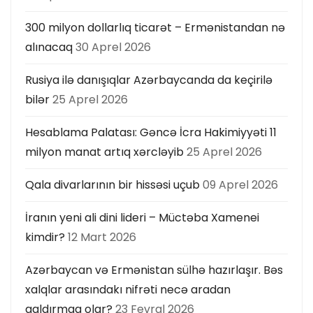
300 milyon dollarlıq ticarət – Ermənistandan nə
alınacaq
30 Aprel 2026
Rusiya ilə danışıqlar Azərbaycanda da keçirilə
bilər
25 Aprel 2026
Hesablama Palatası: Gəncə İcra Hakimiyyəti 11
milyon manat artıq xərcləyib
25 Aprel 2026
Qala divarlarının bir hissəsi uçub
09 Aprel 2026
İranın yeni ali dini lideri – Müctəba Xamenei
kimdir?
12 Mart 2026
Azərbaycan və Ermənistan sülhə hazırlaşır. Bəs
xalqlar arasındakı nifrəti necə aradan
qaldırmaq olar?
23 Fevral 2026