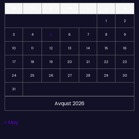
l
BE
ÇA
Ç
CA
C
Ş
B
ə
r
1
2
3
4
5
6
7
8
9
10
11
12
13
14
15
16
17
18
19
20
21
22
23
24
25
26
27
28
29
30
31
Avqust 2026
« May