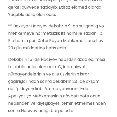
qərarı qüvvədə saxlayıb. Etiraz əlaməti olaraq
Yaqublu aclıq elan edib.
** Bəxtiyar Hacıyev dekabrın 9-da xuliqanlıq və
məhkəməyə hörmətsizlik ittihamı ilə saxlanılıb.
Elə həmin gün Xətai Rayon Məhkəməsi onu 1 ay
20 gün müddətinə həbs edib.
Dekabrın 15-də Hacıyev həbsdən azad edilməsi
tələbi ilə aclıq elan edib. O, ictimaiyyət
nümayəndələrinin və ailə üzvlərinin israrlı
çağırışlarından sonra dekabrın 28-də axşam
aclığı dayandırıb. Amma yanvarın 9-da
Apellyasiya Məhkəməsinin növbəti dəfə onun
həbsindən verdiyi şikayəti təmin etməməsindən
sonra Hacıyev aclığı bərpa edib.