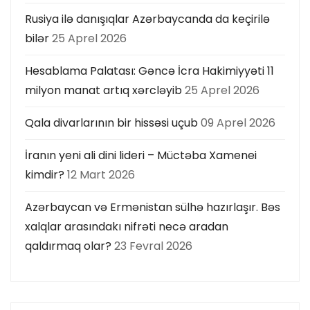
Rusiya ilə danışıqlar Azərbaycanda da keçirilə
bilər
25 Aprel 2026
Hesablama Palatası: Gəncə İcra Hakimiyyəti 11
milyon manat artıq xərcləyib
25 Aprel 2026
Qala divarlarının bir hissəsi uçub
09 Aprel 2026
İranın yeni ali dini lideri – Müctəba Xamenei
kimdir?
12 Mart 2026
Azərbaycan və Ermənistan sülhə hazırlaşır. Bəs
xalqlar arasındakı nifrəti necə aradan
qaldırmaq olar?
23 Fevral 2026