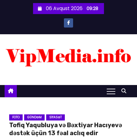
S
06 Avqust 2026
09:28
k
i
p
t
o
c
o
n
t
e
n
t
FOTO
GÜNDƏM
SIYASƏT
Tofiq Yaqubluya və Bəxtiyar Hacıyevə
dəstək üçün 13 fəal aclıq edir