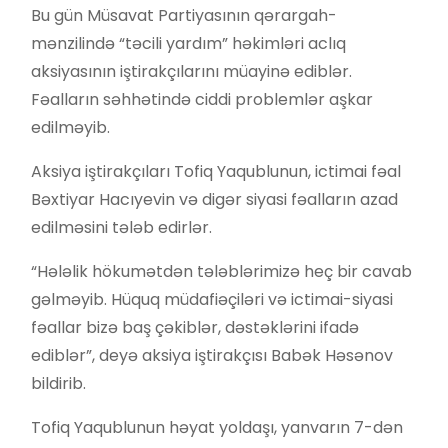
Bu gün Müsavat Partiyasının qərargah-
mənzilində “təcili yardım” həkimləri aclıq
aksiyasının iştirakçılarını müayinə ediblər.
Fəalların səhhətində ciddi problemlər aşkar
edilməyib.
Aksiya iştirakçıları Tofiq Yaqublunun, ictimai fəal
Bəxtiyar Hacıyevin və digər siyasi fəalların azad
edilməsini tələb edirlər.
“Hələlik hökumətdən tələblərimizə heç bir cavab
gəlməyib. Hüquq müdafiəçiləri və ictimai-siyasi
fəallar bizə baş çəkiblər, dəstəklərini ifadə
ediblər”, deyə aksiya iştirakçısı Babək Həsənov
bildirib.
Tofiq Yaqublunun həyat yoldaşı, yanvarın 7-dən