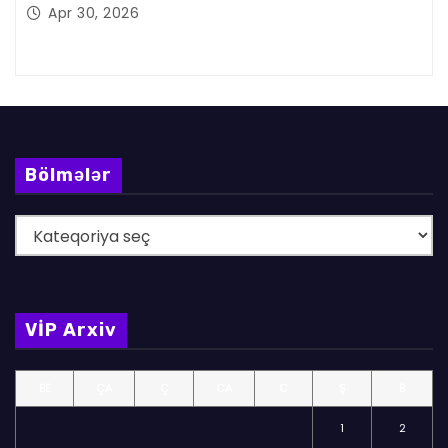
Apr 30, 2026
Bölmələr
B
ö
l
m
VİP Arxiv
ə
l
BE
ÇA
Ç
CA
C
Ş
B
ə
r
1
2