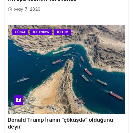
May 7, 2026
DÜNYA
TOP XƏBƏR
TOPLUM
Donald Trump İranın “çöküşdə” olduğunu
deyir