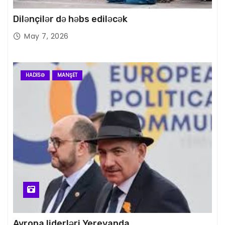
Dilənçilər də həbs ediləcək
May 7, 2026
HADISƏ
MANŞET
Avropa liderləri Yerevanda