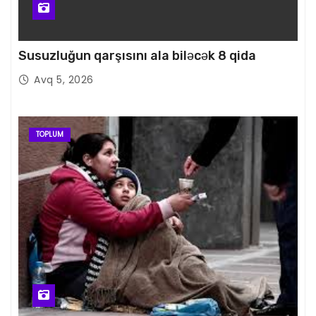
Susuzluğun qarşısını ala biləcək 8 qida
Avq 5, 2026
TOPLUM