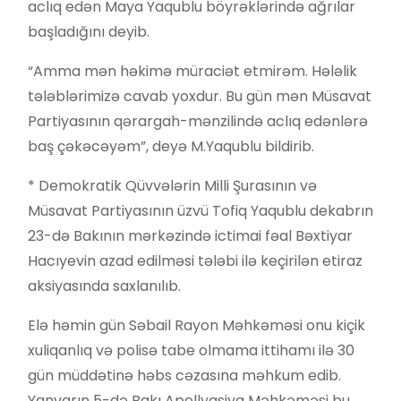
aclıq edən Maya Yaqublu böyrəklərində ağrılar
başladığını deyib.
“Amma mən həkimə müraciət etmirəm. Hələlik
tələblərimizə cavab yoxdur. Bu gün mən Müsavat
Partiyasının qərargah-mənzilində aclıq edənlərə
baş çəkəcəyəm”, deyə M.Yaqublu bildirib.
* Demokratik Qüvvələrin Milli Şurasının və
Müsavat Partiyasının üzvü Tofiq Yaqublu dekabrın
23-də Bakının mərkəzində ictimai fəal Bəxtiyar
Hacıyevin azad edilməsi tələbi ilə keçirilən etiraz
aksiyasında saxlanılıb.
Elə həmin gün Səbail Rayon Məhkəməsi onu kiçik
xuliqanlıq və polisə tabe olmama ittihamı ilə 30
gün müddətinə həbs cəzasına məhkum edib.
Yanvarın 5-də Bakı Apellyasiya Məhkəməsi bu