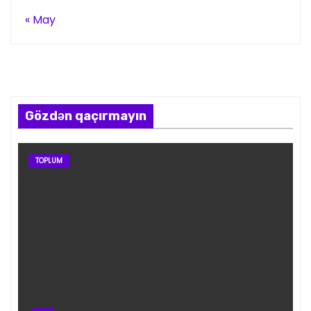
« May
Gözdən qaçırmayın
TOPLUM