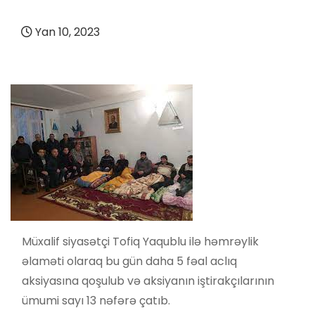
Yan 10, 2023
Müxalif siyasətçi Tofiq Yaqublu ilə həmrəylik
əlaməti olaraq bu gün daha 5 fəal aclıq
aksiyasına qoşulub və aksiyanın iştirakçılarının
ümumi sayı 13 nəfərə çatıb.