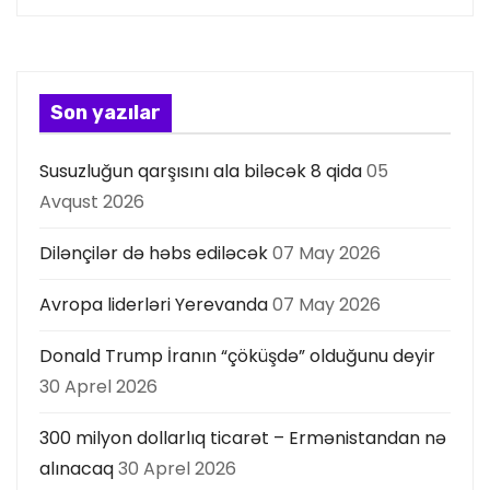
i
y
Son yazılar
a
Susuzluğun qarşısını ala biləcək 8 qida
05
s
Avqust 2026
ı
Dilənçilər də həbs ediləcək
07 May 2026
Avropa liderləri Yerevanda
07 May 2026
Donald Trump İranın “çöküşdə” olduğunu deyir
30 Aprel 2026
300 milyon dollarlıq ticarət – Ermənistandan nə
alınacaq
30 Aprel 2026