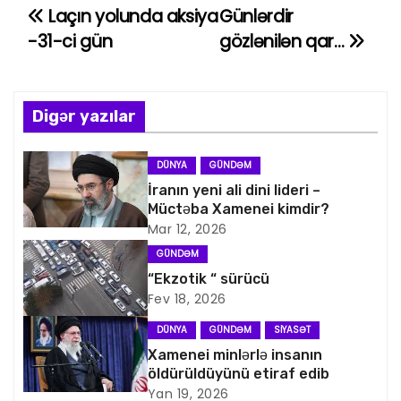
Laçın yolunda aksiya
Günlərdir
Y
-31-ci gün
gözlənilən qar…
a
z
Digər yazılar
ı
n
DÜNYA
GÜNDƏM
İranın yeni ali dini lideri –
a
Müctəba Xamenei kimdir?
Mar 12, 2026
v
GÜNDƏM
i
“Ekzotik “ sürücü
Fev 18, 2026
q
DÜNYA
GÜNDƏM
SIYASƏT
a
Xamenei minlərlə insanın
öldürüldüyünü etiraf edib
s
Yan 19, 2026