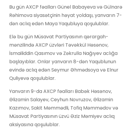
Bu gün AXCP fəalları Günel Babayeva və Gülnarə
Rəhimova siyasətçinin həyat yoldaşı, yanvarın 7-
dən aclıq edən Maya Yaqubluya qoşulublar.
Elə bu gün Müsavat Partiyasının qərargah-
mənzilində AXCP üzvləri Təvəkkül Həsənov,
İsmailiddin Qasımov və Zəkrulla Nağıyev aclığa
başlayıblar. Onlar yanvarın 8-dən Yaqublunun
evində aclıq edən Seymur Əhmədsoya və Elnur
Quliyevə qoşulublar.
Yanvarın 9-da AXCP fəalları Babək Həsənov,
Əlizamin Salayev, Ceyhun Novruzov, Əlizamin
Kazımov, Sakit Məmmədli, Tofiq Məmmədov və
Müsavat Partiyasının üzvü Əziz Məmiyev aclıq
aksiyasına qoşulublar.