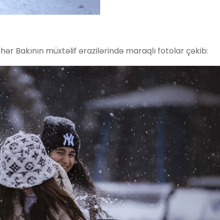
hər Bakının müxtəlif ərazilərində maraqlı fotolar çəkib: