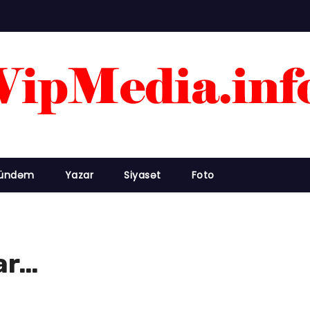
ündəm
Yazar
Siyasət
Foto
ar…