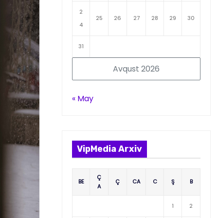
2
25
26
27
28
29
30
4
31
Avqust 2026
« May
VipMedia Arxiv
Ç
BE
Ç
CA
C
Ş
B
A
1
2