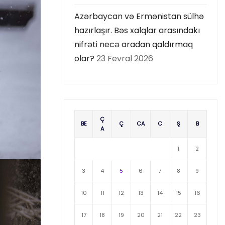
Azərbaycan və Ermənistan sülhə
hazırlaşır. Bəs xalqlar arasındakı
nifrəti necə aradan qaldırmaq
olar?
23 Fevral 2026
Ç
BE
Ç
CA
C
Ş
B
A
1
2
3
4
5
6
7
8
9
10
11
12
13
14
15
16
17
18
19
20
21
22
23