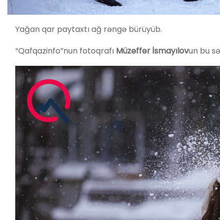
Yağan qar paytaxtı ağ rəngə bürüyüb.
“Qafqazinfo”nun fotoqrafı
Müzəffər İsmayılov
un bu sə