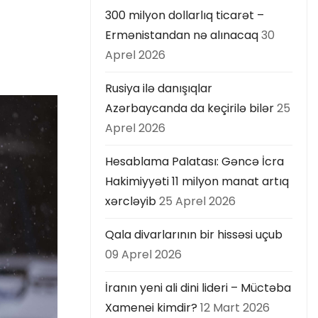
300 milyon dollarlıq ticarət –
Ermənistandan nə alınacaq
30
Aprel 2026
Rusiya ilə danışıqlar
Azərbaycanda da keçirilə bilər
25
Aprel 2026
Hesablama Palatası: Gəncə İcra
Hakimiyyəti 11 milyon manat artıq
xərcləyib
25 Aprel 2026
Qala divarlarının bir hissəsi uçub
09 Aprel 2026
İranın yeni ali dini lideri – Müctəba
Xamenei kimdir?
12 Mart 2026