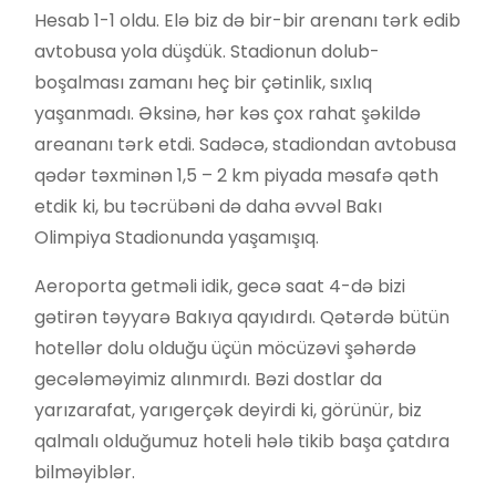
Hesab 1-1 oldu. Elə biz də bir-bir arenanı tərk edib
avtobusa yola düşdük. Stadionun dolub-
boşalması zamanı heç bir çətinlik, sıxlıq
yaşanmadı. Əksinə, hər kəs çox rahat şəkildə
areananı tərk etdi. Sadəcə, stadiondan avtobusa
qədər təxminən 1,5 – 2 km piyada məsafə qəth
etdik ki, bu təcrübəni də daha əvvəl Bakı
Olimpiya Stadionunda yaşamışıq.
Aeroporta getməli idik, gecə saat 4-də bizi
gətirən təyyarə Bakıya qayıdırdı. Qətərdə bütün
hotellər dolu olduğu üçün möcüzəvi şəhərdə
gecələməyimiz alınmırdı. Bəzi dostlar da
yarızarafat, yarıgerçək deyirdi ki, görünür, biz
qalmalı olduğumuz hoteli hələ tikib başa çatdıra
bilməyiblər.