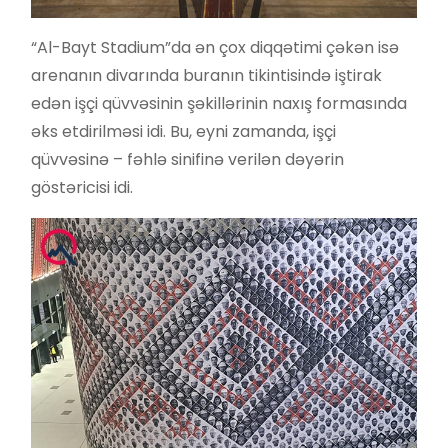
“Al-Bayt Stadium”da ən çox diqqətimi çəkən isə
arenanın divarında buranın tikintisində iştirak
edən işçi qüvvəsinin şəkillərinin naxış formasında
əks etdirilməsi idi. Bu, eyni zamanda, işçi
qüvvəsinə – fəhlə sinifinə verilən dəyərin
göstəricisi idi.