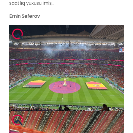
saatlıq yuxusu imiş…
Emin Səfərov