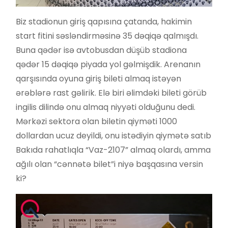
Biz stadionun giriş qapısına çatanda, hakimin
start fitini səsləndirməsinə 35 dəqiqə qalmışdı.
Buna qədər isə avtobusdan düşüb stadiona
qədər 15 dəqiqə piyada yol gəlmişdik. Arenanın
qarşısında oyuna giriş bileti almaq istəyən
ərəblərə rast gəlirik. Elə biri əlimdəki bileti görüb
ingilis dilində onu almaq niyyəti olduğunu dedi.
Mərkəzi sektora olan biletin qiyməti 1000
dollardan ucuz deyildi, onu istədiyin qiymətə satıb
Bakıda rahatlıqla “Vaz-2107” almaq olardı, amma
ağılı olan “cənnətə bilet”i niyə başqasına versin
ki?