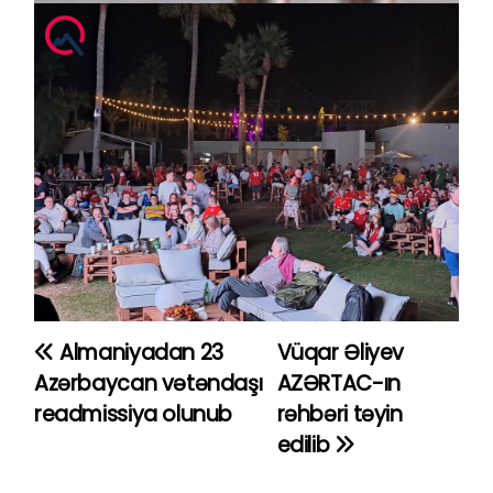
Almaniyadan 23
Vüqar Əliyev
Y
Azərbaycan vətəndaşı
AZƏRTAC-ın
a
readmissiya olunub
rəhbəri təyin
edilib
z