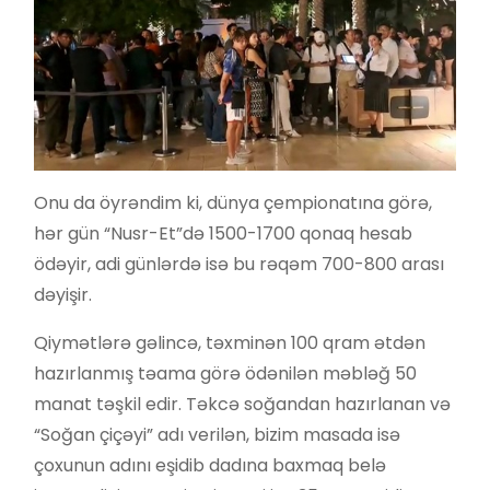
Onu da öyrəndim ki, dünya çempionatına görə,
hər gün “Nusr-Et”də 1500-1700 qonaq hesab
ödəyir, adi günlərdə isə bu rəqəm 700-800 arası
dəyişir.
Qiymətlərə gəlincə, təxminən 100 qram ətdən
hazırlanmış təama görə ödənilən məbləğ 50
manat təşkil edir. Təkcə soğandan hazırlanan və
“Soğan çiçəyi” adı verilən, bizim masada isə
çoxunun adını eşidib dadına baxmaq belə