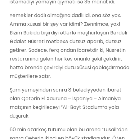
istəmədiyi yeməyin qiyməti isə 35 manat idi.
Yeməklər dadlı olmağına dadlı idi, ona söz yox.
Amma xüsusi bir şey var idimi? Zənnimcə, yox!
Bizim Bakıda bişirdiyi ətlərlə məşhurlaşan Bərdəli
Ədalət Nüsrəti mətbəxə duzsuz aparıb, duzsuz
gətirər. Sadəcə, fərq ondan ibarətdir ki, Nüsrətin
restoranına gələn hər kəs onunla şəkil çəkdirir,
hətta brendə çevirdiyi duzu xüsusi qablaşdırmada
müştərilərə satır.
Şam yeməyindən sonra 8 bələdiyyədən ibarət
olan Qətərin El Xauruna – İspaniya – Almaniya
matçının keçiriləcəyi “Al-Bayt Stadium”a yola
düşürük.
60 min azarkeş tutumu olan bu arena “Lusail”dən
sonra Qətərin ikinci ən böyük stadionudur. Ötən