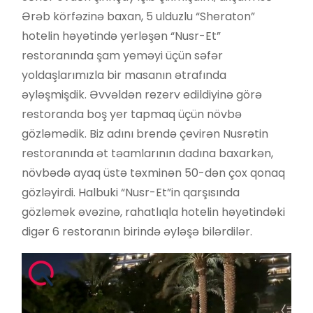
Ərəb körfəzinə baxan, 5 ulduzlu “Sheraton”
hotelin həyətində yerləşən “Nusr-Et”
restoranında şam yeməyi üçün səfər
yoldaşlarımızla bir masanın ətrafında
əyləşmişdik. Əvvəldən rezerv edildiyinə görə
restoranda boş yer tapmaq üçün növbə
gözləmədik. Biz adını brendə çevirən Nusrətin
restoranında ət təamlarının dadına baxarkən,
növbədə ayaq üstə təxminən 50-dən çox qonaq
gözləyirdi. Halbuki “Nusr-Et”in qarşısında
gözləmək əvəzinə, rahatlıqla hotelin həyətindəki
digər 6 restoranın birində əyləşə bilərdilər.