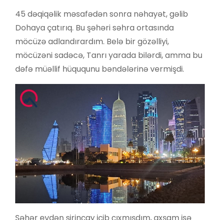
45 dəqiqəlik məsafədən sonra nəhayət, gəlib
Dohaya çatırıq. Bu şəhəri səhra ortasında
möcüzə adlandırardım. Belə bir gözəlliyi,
möcüzəni sadəcə, Tanrı yarada bilərdi, amma bu
dəfə müəllif hüququnu bəndələrinə vermişdi.
Səhər evdən şirinçay içib çıxmışdım, axşam isə