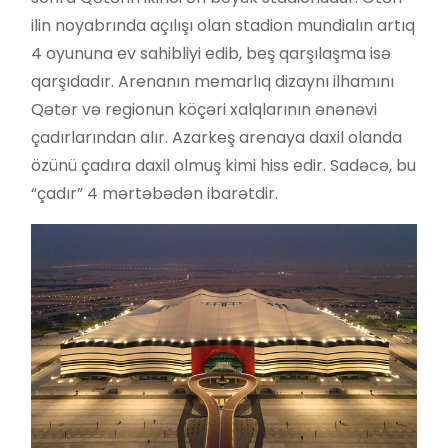
ilin noyabrında açılışı olan stadion mundialın artıq
4 oyununa ev sahibliyi edib, beş qarşılaşma isə
qarşıdadır. Arenanın memarlıq dizaynı ilhamını
Qətər və regionun köçəri xalqlarının ənənəvi
çadırlarından alır. Azarkeş arenaya daxil olanda
özünü çadıra daxil olmuş kimi hiss edir. Sadəcə, bu
“çadır” 4 mərtəbədən ibarətdir.