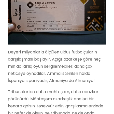
Dəyəri milyonlarla ölçülən ulduz futbolçuların
qarşılaşması başlayır. Açığı, azarkeşə görə heç
min dollarlıq oyun sərgiləmədilər, daha çox
nəticəyə oynadılar. Amma istənilən halda
İspaniya İspaniyadır, Almaniya da Almaniya!
Tribunalar isə daha möhtəşəm, daha ecazkar
görünürdü. Möhtəşəm azarkeşlik ənələri bir
kənara qalsın, təsəvvür edin, qarşılaşma ərzində
bir nəfər də olsun, nə tribunada, nə də onda