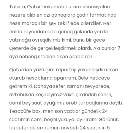
Təbii ki, Qətər hökuməti bu kimi stiuasiyaları
nəzərə alıb ən azı qonaqlara çadır formatında
nəsə maraqlı bir şey təklif edə bilərdilər. Hər
halda rayondan bizə qonaq gələndə yerdə
yatmağa öyrəşdiyimiz kimi, bunu bir gecə
Qətərdə də gerçəkləşdirmək olardı. Axı bunlar 7
aya nəhəng stadion tikən ərəblərdir.
Qətərdən yazdığım reportajı yekunlaşdırarkən
oturub hesablama aparıram. Belə nəticəyə
gəlirəm ki, Dohaya səfər zamanı təyyarədə,
avtobusda keçirdiyimiz vaxtı çıxandan sonra,
cəmi beş saat ayağımız ərəb torpaqlarına dəyib.
Təsadüfə bax, mən son vaxtlar gündəlik 24
saatımın cəmi beşini yuxuya ayırıram. Görünür,
bu səfər də ömrümün növbəti 24 saatının 5