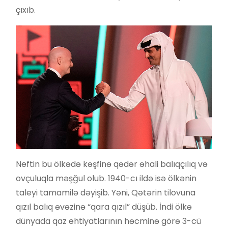
çıxıb.
Neftin bu ölkədə kəşfinə qədər əhali balıqçılıq və
ovçuluqla məşğul olub. 1940-cı ildə isə ölkənin
taleyi tamamilə dəyişib. Yəni, Qətərin tilovuna
qızıl balıq əvəzinə “qara qızıl” düşüb. İndi ölkə
dünyada qaz ehtiyatlarının həcminə görə 3-cü