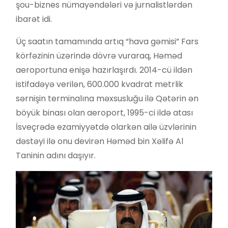
şou-biznes nümayəndələri və jurnalistlərdən
ibarət idi.
Üç saatın tamamında artıq “hava gəmisi” Fars
körfəzinin üzərində dövrə vuraraq, Həməd
aeroportuna enişə hazırlaşırdı. 2014-cü ildən
istifadəyə verilən, 600.000 kvadrat metrlik
sərnişin terminalına məxsusluğu ilə Qətərin ən
böyük binası olan aeroport, 1995-ci ildə atası
İsveçrədə ezamiyyətdə olarkən ailə üzvlərinin
dəstəyi ilə onu devirən Həməd bin Xəlifə Al
Taninin adını daşıyır.