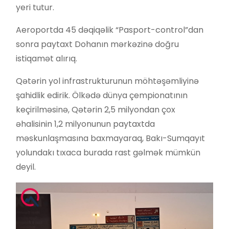
yeri tutur.
Aeroportda 45 dəqiqəlik “Pasport-control”dan
sonra paytaxt Dohanın mərkəzinə doğru
istiqamət alırıq.
Qətərin yol infrastrukturunun möhtəşəmliyinə
şahidlik edirik. Ölkədə dünya çempionatının
keçirilməsinə, Qətərin 2,5 milyondan çox
əhalisinin 1,2 milyonunun paytaxtda
məskunlaşmasına baxmayaraq, Bakı-Sumqayıt
yolundakı tıxaca burada rast gəlmək mümkün
deyil.