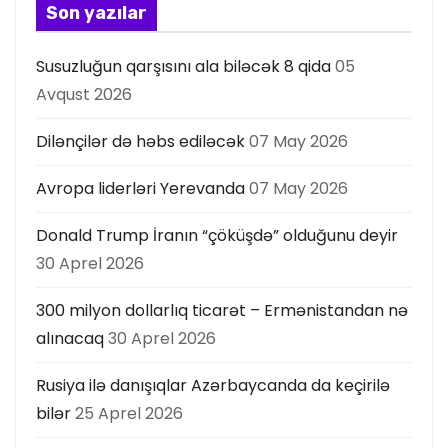
s
Son yazılar
ı
Susuzluğun qarşısını ala biləcək 8 qida
05
Avqust 2026
Dilənçilər də həbs ediləcək
07 May 2026
Avropa liderləri Yerevanda
07 May 2026
Donald Trump İranın “çöküşdə” olduğunu deyir
30 Aprel 2026
300 milyon dollarlıq ticarət – Ermənistandan nə
alınacaq
30 Aprel 2026
Rusiya ilə danışıqlar Azərbaycanda da keçirilə
bilər
25 Aprel 2026