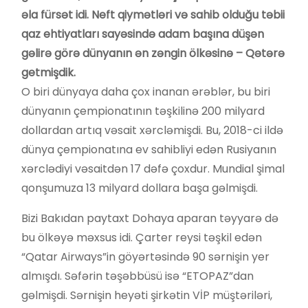
əla fürsət idi. Neft qiymətləri və sahib olduğu təbii
qaz ehtiyatları sayəsində adam başına düşən
gəlirə görə dünyanın ən zəngin ölkəsinə – Qətərə
getmişdik.
O biri dünyaya daha çox inanan ərəblər, bu biri
dünyanın çempionatının təşkilinə 200 milyard
dollardan artıq vəsait xərcləmişdi. Bu, 2018-ci ildə
dünya çempionatına ev sahibliyi edən Rusiyanın
xərclədiyi vəsaitdən 17 dəfə çoxdur. Mundial şimal
qonşumuza 13 milyard dollara başa gəlmişdi.
Bizi Bakıdan paytaxt Dohaya aparan təyyarə də
bu ölkəyə məxsus idi. Çarter reysi təşkil edən
“Qatar Airways”in göyərtəsində 90 sərnişin yer
almışdı. Səfərin təşəbbüsü isə “ETOPAZ”dan
gəlmişdi. Sərnişin heyəti şirkətin VİP müştəriləri,