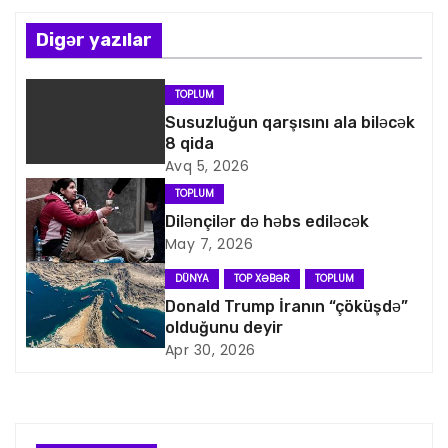
ı
n
Digər yazılar
a
TOPLUM
v
Susuzluğun qarşısını ala biləcək
8 qida
i
Avq 5, 2026
TOPLUM
q
Dilənçilər də həbs ediləcək
May 7, 2026
a
DÜNYA
TOP XƏBƏR
TOPLUM
s
Donald Trump İranın “çöküşdə”
olduğunu deyir
i
Apr 30, 2026
y
a