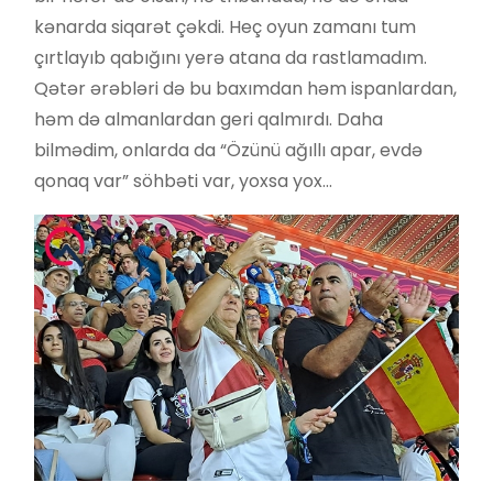
kənarda siqarət çəkdi. Heç oyun zamanı tum
çırtlayıb qabığını yerə atana da rastlamadım.
Qətər ərəbləri də bu baxımdan həm ispanlardan,
həm də almanlardan geri qalmırdı. Daha
bilmədim, onlarda da “Özünü ağıllı apar, evdə
qonaq var” söhbəti var, yoxsa yox…