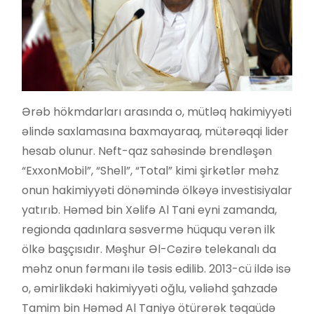
Ərəb hökmdarları arasında o, mütləq hakimiyyəti
əlində saxlamasına baxmayaraq, mütərəqqi lider
hesab olunur. Neft-qaz sahəsində brendləşən
“ExxonMobil”, “Shell”, “Total” kimi şirkətlər məhz
onun hakimiyyəti dönəmində ölkəyə investisiyalar
yatırıb. Həməd bin Xəlifə Al Tani eyni zamanda,
regionda qadınlara səsvermə hüququ verən ilk
ölkə başçısıdır. Məşhur Əl-Cəzirə telekanalı da
məhz onun fərmanı ilə təsis edilib. 2013-cü ildə isə
o, əmirlikdəki hakimiyyəti oğlu, vəliəhd şahzadə
Tamim bin Həməd Al Taniyə ötürərək təqaüdə