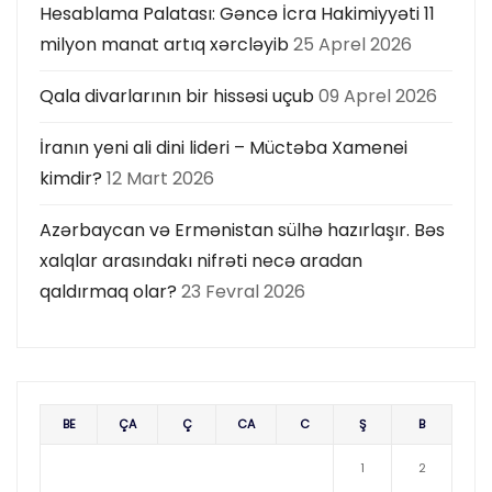
Hesablama Palatası: Gəncə İcra Hakimiyyəti 11
milyon manat artıq xərcləyib
25 Aprel 2026
Qala divarlarının bir hissəsi uçub
09 Aprel 2026
İranın yeni ali dini lideri – Müctəba Xamenei
kimdir?
12 Mart 2026
Azərbaycan və Ermənistan sülhə hazırlaşır. Bəs
xalqlar arasındakı nifrəti necə aradan
qaldırmaq olar?
23 Fevral 2026
BE
ÇA
Ç
CA
C
Ş
B
1
2