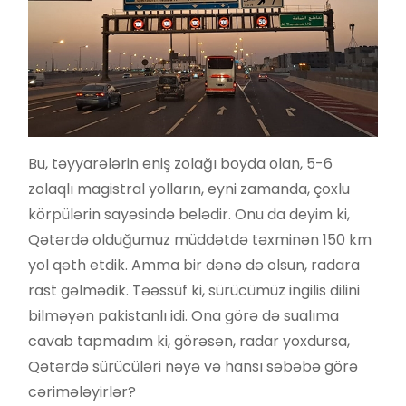
Bu, təyyarələrin eniş zolağı boyda olan, 5-6
zolaqlı magistral yolların, eyni zamanda, çoxlu
körpülərin sayəsində belədir. Onu da deyim ki,
Qətərdə olduğumuz müddətdə təxminən 150 km
yol qəth etdik. Amma bir dənə də olsun, radara
rast gəlmədik. Təəssüf ki, sürücümüz ingilis dilini
bilməyən pakistanlı idi. Ona görə də sualıma
cavab tapmadım ki, görəsən, radar yoxdursa,
Qətərdə sürücüləri nəyə və hansı səbəbə görə
cərimələyirlər?