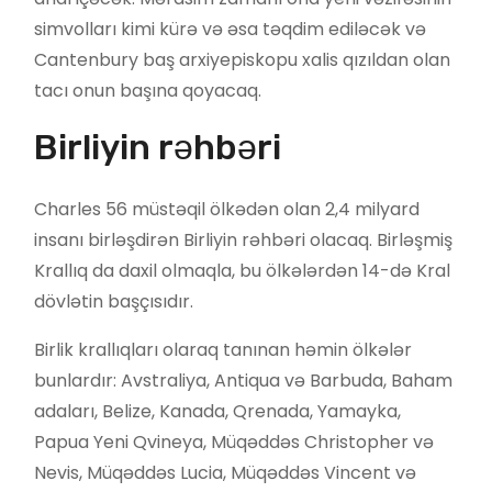
simvolları kimi kürə və əsa təqdim ediləcək və
Cantenbury baş arxiyepiskopu xalis qızıldan olan
tacı onun başına qoyacaq.
Birliyin rəhbəri
Charles 56 müstəqil ölkədən olan 2,4 milyard
insanı birləşdirən Birliyin rəhbəri olacaq. Birləşmiş
Krallıq da daxil olmaqla, bu ölkələrdən 14-də Kral
dövlətin başçısıdır.
Birlik krallıqları olaraq tanınan həmin ölkələr
bunlardır: Avstraliya, Antiqua və Barbuda, Baham
adaları, Belize, Kanada, Qrenada, Yamayka,
Papua Yeni Qvineya, Müqəddəs Christopher və
Nevis, Müqəddəs Lucia, Müqəddəs Vincent və