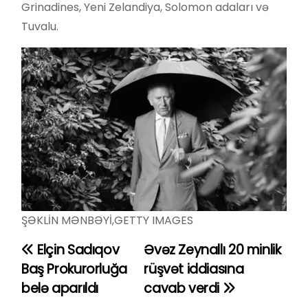
Grinadines, Yeni Zelandiya, Solomon adaları və
Tuvalu.
ŞƏKLİN MƏNBƏYİ,
GETTY IMAGES
Elçin Sadıqov
Əvəz Zeynallı 20 minlik
Y
Baş Prokurorluğa
rüşvət iddiasına
a
belə aparıldı
cavab verdi