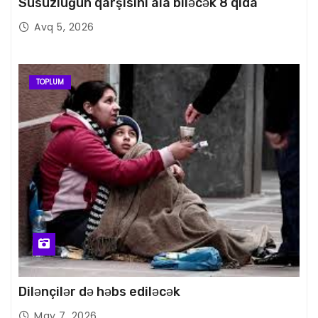
Susuzluğun qarşısını ala biləcək 8 qida
Avq 5, 2026
TOPLUM
Dilənçilər də həbs ediləcək
May 7, 2026