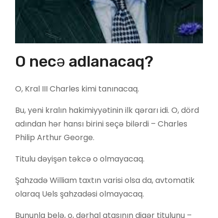
O necə adlanacaq?
O, Kral III Charles kimi tanınacaq.
Bu, yeni kralın hakimiyyətinin ilk qərarı idi. O, dörd
adından hər hansı birini seçə bilərdi – Charles
Philip Arthur George.
Titulu dəyişən təkcə o olmayacaq.
Şahzadə William taxtın varisi olsa da, avtomatik
olaraq Uels şahzadəsi olmayacaq.
Bununla belə, o, dərhal atasının digər titulunu –