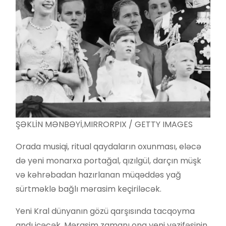
ŞƏKLİN MƏNBƏYİ,
MIRRORPIX / GETTY IMAGES
Orada musiqi, ritual qaydaların oxunması, eləcə
də yeni monarxa portağal, qızılgül, darçın müşk
və kəhrəbadan hazırlanan müqəddəs yağ
sürtməklə bağlı mərasim keçiriləcək.
Yeni Kral dünyanın gözü qarşısında tacqoyma
andı içəcək. Mərasim zamanı ona yeni vəzifəsinin