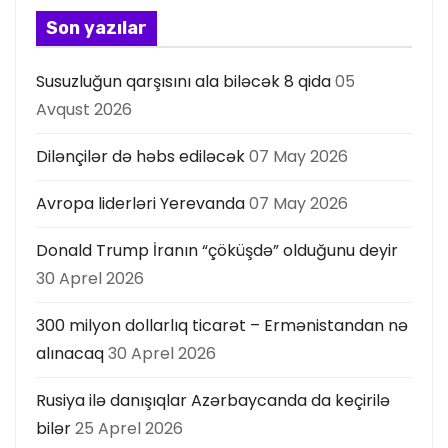
a
Son yazılar
s
Susuzluğun qarşısını ala biləcək 8 qida
05
ı
Avqust 2026
Dilənçilər də həbs ediləcək
07 May 2026
Avropa liderləri Yerevanda
07 May 2026
Donald Trump İranın “çöküşdə” olduğunu deyir
30 Aprel 2026
300 milyon dollarlıq ticarət – Ermənistandan nə
alınacaq
30 Aprel 2026
Rusiya ilə danışıqlar Azərbaycanda da keçirilə
bilər
25 Aprel 2026