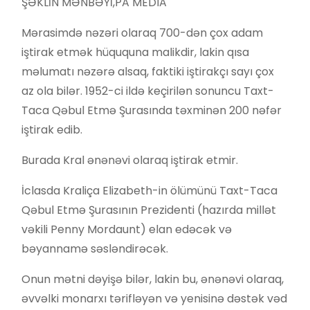
ŞƏKLİN MƏNBƏYİ,
PA MEDIA
Mərasimdə nəzəri olaraq 700-dən çox adam
iştirak etmək hüququna malikdir, lakin qısa
məlumatı nəzərə alsaq, faktiki iştirakçı sayı çox
az ola bilər. 1952-ci ildə keçirilən sonuncu Taxt-
Taca Qəbul Etmə Şurasında təxminən 200 nəfər
iştirak edib.
Burada Kral ənənəvi olaraq iştirak etmir.
İclasda Kraliça Elizabeth-in ölümünü Taxt-Taca
Qəbul Etmə Şurasının Prezidenti (hazırda millət
vəkili Penny Mordaunt) elan edəcək və
bəyannamə səsləndirəcək.
Onun mətni dəyişə bilər, lakin bu, ənənəvi olaraq,
əvvəlki monarxı tərifləyən və yenisinə dəstək vəd