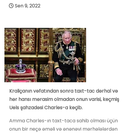
Sen 9, 2022
Kraliçanın vəfatından sonra taxt-tac dərhal və
hər hansı mərasim olmadan onun varisi, keçmiş
Uels şahzadəsi Charles-a keçib.
Amma Charles-ın taxt-taca sahib olması üçün
onun bir neçə əməli və ənənəvi mərhələlərdən