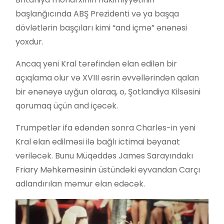
başlanğıcında ABŞ Prezidenti və ya başqa
dövlətlərin başçıları kimi “and içmə” ənənəsi
yoxdur.
Ancaq yeni Kral tərəfindən elan edilən bir
açıqlama olur və XVIII əsrin əvvəllərindən qalan
bir ənənəyə uyğun olaraq, o, Şotlandiya Kilsəsini
qorumaq üçün and içəcək.
Trumpetlər ifa edəndən sonra Charles-in yeni
Kral elan edilməsi ilə bağlı ictimai bəyanat
veriləcək. Bunu Müqəddəs James Sarayındakı
Friary Məhkəməsinin üstündəki eyvandan Carçı
adlandırılan məmur elan edəcək.