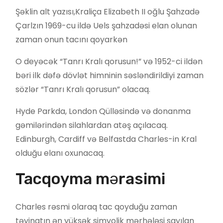
Şəklin alt yazısı,
Kraliça Elizabeth II oğlu Şahzadə
Çarlzın 1969-cu ildə Uels şahzadəsi elan olunan
zaman onun tacını qoyarkən
O deyəcək “Tanrı Kralı qorusun!” və 1952-ci ildən
bəri ilk dəfə dövlət himninin səsləndirildiyi zaman
sözlər “Tanrı Kralı qorusun” olacaq.
Hyde Parkda, London Qülləsində və donanma
gəmilərindən silahlardan atəş açılacaq.
Edinburgh, Cardiff və Belfastda Charles-in Kral
olduğu elanı oxunacaq.
Tacqoyma mərasimi
Charles rəsmi olaraq tac qoyduğu zaman
təyinatın ən yüksək simvolik mərhələsi sayılan