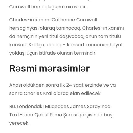
Cornwall hersoqluğunu miras alır.
Charles-in xanımı Catherine Cornwall
hersoginyası olaraq tanınacaq. Charles-ın xanımı
da həmçinin yeni titul daşıyacaq, onun tam titulu
konsort Kraliça olacaq – konsort monarxın həyat
yoldaşı üçün istifadə olunan termindir.
Rəsmi mərasimlər
Anası öldükdən sonra ilk 24 saat ərzində və ya
sonra Charles Kral olaraq elan ediləcək.
Bu, Londondakı Müqəddəs James Sarayında
Taxt-taca Qəbul Etmə Şurası qarşısında baş
verəcək.