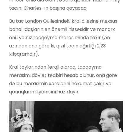
tacını Charles-ın başına qoyacaq.
Bu tac London Qülləsindəki kral ailəsinə məxsus
bahalı daşların ən önəmli hissəsidir və monarx
onu yalnız tacqoyma mərasimində taxır (ən
azından ona görə ki, qızıl tacın ağırlığı 2,23
kiloqramdır).
Kral toylarından fərqli olaraq, tacqoyma
mərasimi dövlət tədbiri hesab olunur, ona görə
də bu mərasimin xərclərini hökumət çəkir və
qonaqların siyahısını hazırlayır.