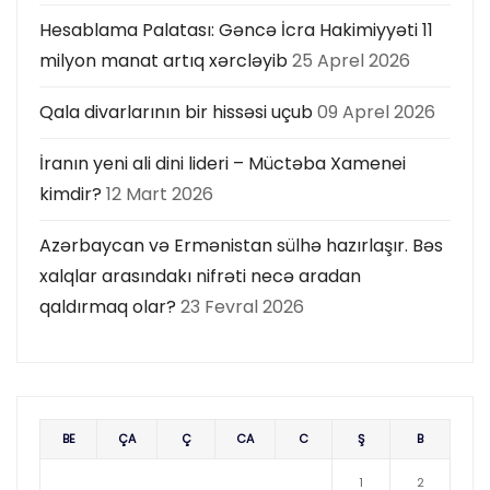
Hesablama Palatası: Gəncə İcra Hakimiyyəti 11
milyon manat artıq xərcləyib
25 Aprel 2026
Qala divarlarının bir hissəsi uçub
09 Aprel 2026
İranın yeni ali dini lideri – Müctəba Xamenei
kimdir?
12 Mart 2026
Azərbaycan və Ermənistan sülhə hazırlaşır. Bəs
xalqlar arasındakı nifrəti necə aradan
qaldırmaq olar?
23 Fevral 2026
BE
ÇA
Ç
CA
C
Ş
B
1
2