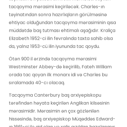
tacqoyma mərasimi keçiriləcək. Charles-ın
təyinatından sonra hazırlıqların görülməsinə
ehtiyac olduğundan tacqoyma mərasiminin qısa
müddətdə baş tutması ehtimalı aşağıdır. Kraliça
Elizabeth 1952-ci ilin fevralında taxta sahib olsa
da, yalnız 1953-cü ilin iyununda tac qoydu.
Ötən 900 il ərzində tacqoyma mərasimi
Westminster Abbey-də keçirilib, Fateh William
orada tac qoyan ilk monarx idi və Charles bu
sıralamada 40-cı olacaq.
Tacqoyma Canterbury baş arxiyepiskopu
tərəfindən həyata keçirilən Anglikan kilsəsinin
mərasimidir. Mərasimin ən çox gözlənilən
hissəsində, baş arxiyepiskop Müqəddəs Edward-
ın 1661-ci ilə aid olan və xalis qızıldan hazırlanmış