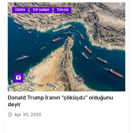
DÜNYA
TOP XƏBƏR
TOPLUM
Donald Trump İranın “çöküşdə” olduğunu
deyir
Apr 30, 2026