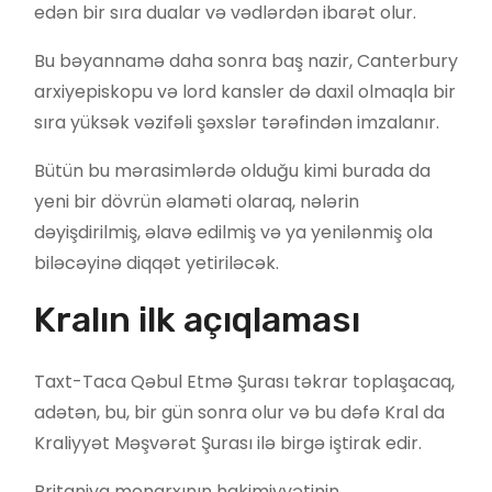
edən bir sıra dualar və vədlərdən ibarət olur.
Bu bəyannamə daha sonra baş nazir, Canterbury
arxiyepiskopu və lord kansler də daxil olmaqla bir
sıra yüksək vəzifəli şəxslər tərəfindən imzalanır.
Bütün bu mərasimlərdə olduğu kimi burada da
yeni bir dövrün əlaməti olaraq, nələrin
dəyişdirilmiş, əlavə edilmiş və ya yenilənmiş ola
biləcəyinə diqqət yetiriləcək.
Kralın ilk açıqlaması
Taxt-Taca Qəbul Etmə Şurası təkrar toplaşacaq,
adətən, bu, bir gün sonra olur və bu dəfə Kral da
Kraliyyət Məşvərət Şurası ilə birgə iştirak edir.
Britaniya monarxının hakimiyyətinin