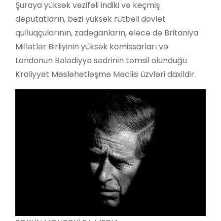
Şuraya yüksək vəzifəli indiki və keçmiş
deputatların, bəzi yüksək rütbəli dövlət
qulluqçularının, zadəganların, eləcə də Britaniya
Millətlər Birliyinin yüksək komissarları və
Londonun Bələdiyyə sədrinin təmsil olunduğu
Kraliyyət Məsləhətləşmə Məclisi üzvləri daxildir.