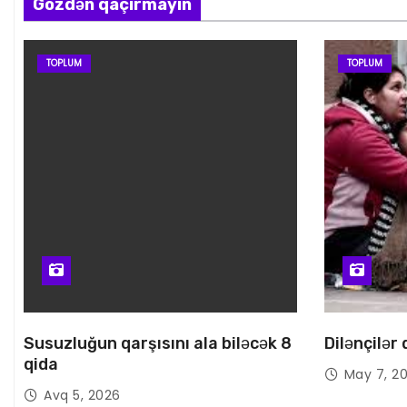
Gözdən qaçırmayın
TOPLUM
TOPLUM
Susuzluğun qarşısını ala biləcək 8
Dilənçilər
qida
May 7, 2
Avq 5, 2026