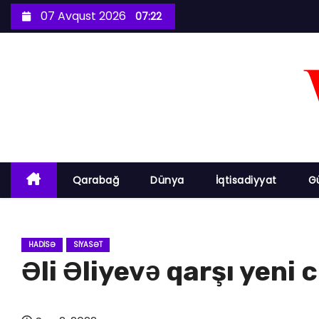
S
07 Avqust 2026
07:22
k
i
p
t
o
c
o
n
Qarabağ
Dünya
İqtisadiyyat
G
t
e
n
HADISƏ
SIYASƏT
t
Əli Əliyevə qarşı yeni c