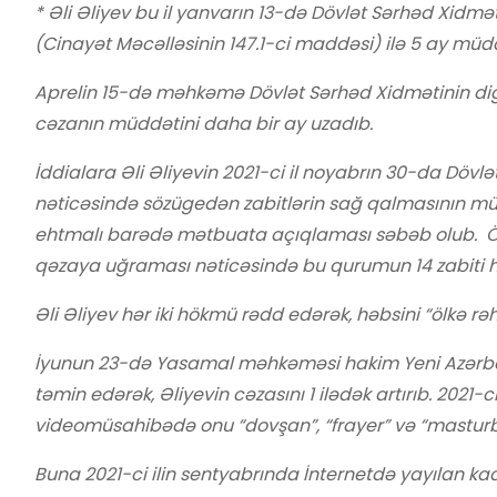
*
Ə
li
Ə
liyev bu il yanvarın 13-d
ə
Dövl
ə
t S
ə
rh
ə
d Xidm
ə
(Cinay
ə
t M
ə
c
ə
ll
ə
sinin 147.1-ci madd
ə
si) il
ə
5 ay müd
Aprelin 15-d
ə
m
ə
hk
ə
m
ə
Dövl
ə
t S
ə
rh
ə
d Xidm
ə
tinin di
c
ə
zanın müdd
ə
tini daha bir ay uzadıb.
İddialara
Ə
li
Ə
liyevin 2021-ci il noyabrın 30-da Dövl
ə
n
ə
tic
ə
sind
ə
sözüged
ə
n zabitl
ə
rin sağ qalmasının m
ehtmalı bar
ə
d
ə
m
ə
tbuata açıqlaması s
ə
b
ə
b olub. 
q
ə
zaya uğraması n
ə
tic
ə
sind
ə
bu qurumun 14 zabiti 
Ə
li
Ə
liyev h
ə
r iki hökmü r
ə
dd ed
ə
r
ə
k, h
ə
bsini “ölk
ə
r
ə
İyunun 23-d
ə
Yasamal m
ə
hk
ə
m
ə
si hakim Yeni Az
ə
rb
t
ə
min ed
ə
r
ə
k,
Ə
liyevin c
ə
zasını 1 il
ə
d
ə
k artırıb. 2021-
videomüsahib
ə
d
ə
onu “dovşan”, “frayer” v
ə
“masturb
Buna 2021-ci ilin sentyabrında İnternetd
ə
yayılan kad