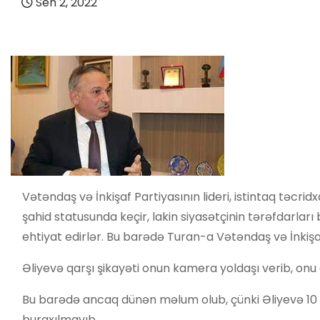
Sen 2, 2022
Vətəndaş və İnkişaf Partiyasının lideri, istintaq təcridx
şahid statusunda keçir, lakin siyasətçinin tərəfdarla
ehtiyat edirlər. Bu barədə Turan-a Vətəndaş və İnkişa
Əliyevə qarşı şikayəti onun kamera yoldaşı verib, on
Bu barədə ancaq dünən məlum olub, çünki Əliyevə 10 g
buraxılmayıb.