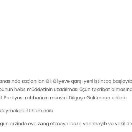
anasında saxlanılan Əli Əliyevə qarşı yeni istintaq başlayıb.
rı bunun həbs müddətinin uzadılması üçün təxribat olmasın
f Partiyası rəhbərinin müavini Dilguşə Gülümcan bildirib.
u döyməkdə ittiham edib.
ün ərzində evə zəng etməyə icazə verilməyib və vəkil də 