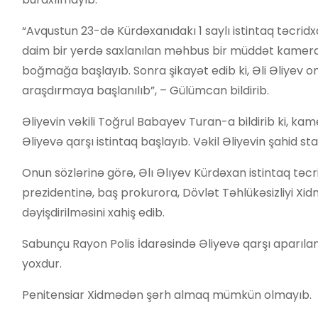
“Avqustun 23-də Kürdəxanıdakı 1 saylı istintaq təcridx
daim bir yerdə saxlanılan məhbus bir müddət kamera
boğmağa başlayıb. Sonra şikayət edib ki, Əli Əliyev 
araşdırmaya başlanılıb”, – Gülümcan bildirib.
Əliyevin vəkili Toğrul Babayev Turan-a bildirib ki, ka
Əliyevə qarşı istintaq başlayıb. Vəkil Əliyevin şahid s
Onun sözlərinə görə, Əlı Əlıyev Kürdəxan istintaq təc
prezidentinə, baş prokurora, Dövlət Təhlükəsizliyi Xid
dəyişdirilməsini xahiş edib.
Sabunçu Rayon Polis İdarəsində Əliyevə qarşı aparılan 
yoxdur.
Penitensiar Xidmədən şərh almaq mümkün olmayıb.