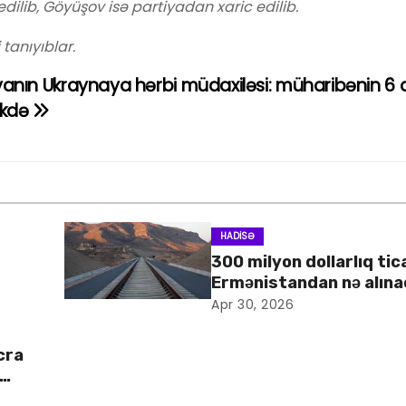
edilib, Göyüşov is
ə
partiyadan xaric edilib.
 tanıyıblar.
yanın Ukraynaya hərbi müdaxiləsi: müharibənin 6 a
ikdə
HADISƏ
300 milyon dollarlıq tic
Ermənistandan nə alın
Apr 30, 2026
cra