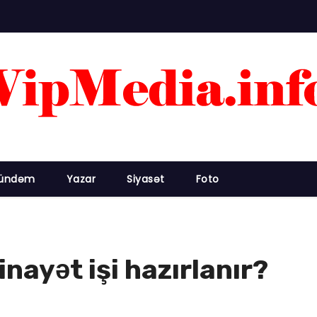
ündəm
Yazar
Siyasət
Foto
inayət işi hazırlanır?