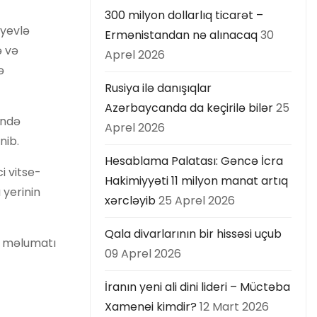
300 milyon dollarlıq ticarət –
iyevlə
Ermənistandan nə alınacaq
30
ə və
Aprel 2026
ə
Rusiya ilə danışıqlar
Azərbaycanda da keçirilə bilər
25
ində
Aprel 2026
nib.
Hesablama Palatası: Gəncə İcra
i vitse-
Hakimiyyəti 11 milyon manat artıq
 yerinin
xərcləyib
25 Aprel 2026
Qala divarlarının bir hissəsi uçub
in məlumatı
09 Aprel 2026
İranın yeni ali dini lideri – Müctəba
Xamenei kimdir?
12 Mart 2026