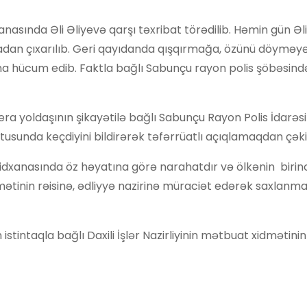
anasında Əli Əliyevə qarşı təxribat törədilib. Həmin gün Əl
dan çıxarılıb. Geri qayıdanda qışqırmağa, özünü döyməy
ona hücum edib. Faktla bağlı Sabunçu rayon polis şöbəsind
mera yoldaşının şikayətilə bağlı Sabunçu Rayon Polis İdarəs
tatusunda keçdiyini bildirərək təfərrüatlı açıqlamaqdan çəki
ridxanasında öz həyatına görə narahatdır və ölkənin birinc
mətinin rəisinə, ədliyyə nazirinə müraciət edərək saxlanma
istintaqla bağlı Daxili İşlər Nazirliyinin mətbuat xidmətin