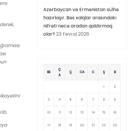
amı
Azərbaycan və Ermənistan sülhə
hazırlaşır. Bəs xalqlar arasındakı
ed
ə
r
ə
k,
nifrəti necə aradan qaldırmaq
olar?
23 Fevral 2026
uğraması
ası
nun
Ç
BE
Ç
CA
C
Ş
B
A
1
2
şikay
ə
tini
3
4
5
6
7
8
9
rib.
10
11
12
13
14
15
16
oya
17
18
19
20
21
22
23