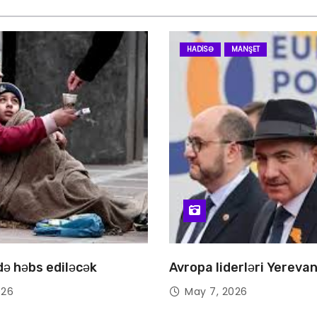
HADISƏ
MANŞET
 də həbs ediləcək
Avropa liderləri Yereva
026
May 7, 2026