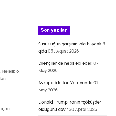
Son yazılar
Susuzluğun qarşısını ala biləcək 8
qida
05 Avqust 2026
Dilənçilər də həbs ediləcək
07
May 2026
 Hələlik o,
dan
Avropa liderləri Yerevanda
07
May 2026
Donald Trump İranın “çöküşdə”
içəri
olduğunu deyir
30 Aprel 2026