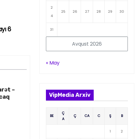
2
25
26
27
28
29
30
4
yı 6
31
Avqust 2026
« May
arət –
VipMedia Arxiv
acaq
Ç
BE
Ç
CA
C
Ş
B
A
1
2