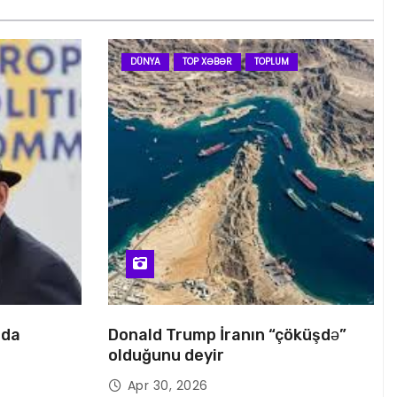
DÜNYA
TOP XƏBƏR
TOPLUM
nda
Donald Trump İranın “çöküşdə”
olduğunu deyir
Apr 30, 2026