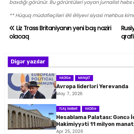
baxdığı görünür. Bu görüntül
ə
ri yayan jurnalist h
ə
bs 
**
Hüquq müdafi
ə
çil
ə
ri
Ə
li
Ə
liyevi siyasi m
ə
hbus kimi
Liz Trass Britaniyanın yeni baş naziri
Rusi
Y
olacaq
qraf
a
z
Digər yazılar
ı
n
HADISƏ
MANŞET
Avropa liderləri Yerevanda
a
May 7, 2026
v
FLAŞ XƏBƏR
HADISƏ
i
Hesablama Palatası: Gəncə İ
Hakimiyyəti 11 milyon manat
q
artıq xərcləyib
Apr 25, 2026