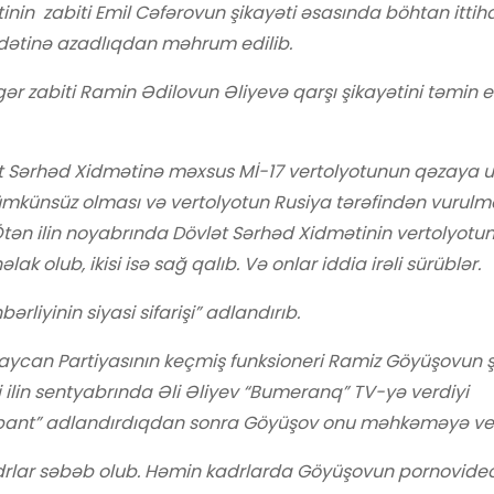
tinin zabiti Emil C
ə
f
ə
rovun şikay
ə
ti
ə
sasında böhtan ittih
d
ə
tin
ə
azadlıqdan m
ə
hrum edilib.
g
ə
r zabiti Ramin
Ə
dilovun
Ə
liyev
ə
qarşı şikay
ə
tini t
ə
min 
t S
ə
rh
ə
d Xidm
ə
tin
ə
m
ə
xsus Mİ-17 vertolyotunun q
ə
zaya 
ümkünsüz olması v
ə
vertolyotun Rusiya t
ə
r
ə
find
ə
n vurulm
Öt
ə
n ilin noyabrında Dövl
ə
t S
ə
rh
ə
d Xidm
ə
tinin vertolyotu
h
ə
lak olub, ikisi is
ə
sağ qalıb. V
ə
onlar iddia ir
ə
li sürübl
ə
r.
hb
ə
rliyinin siyasi sifarişi” adlandırıb.
aycan Partiyasının keçmiş funksioneri Ramiz Göyüşovun 
ci ilin sentyabrında
Ə
li
Ə
liyev “Bumeranq” TV-y
ə
verdiyi
ant” adlandırdıqdan sonra Göyüşov onu m
ə
hk
ə
m
ə
y
ə
ve
rlar s
ə
b
ə
b olub. H
ə
min kadrlarda Göyüşovun pornovide