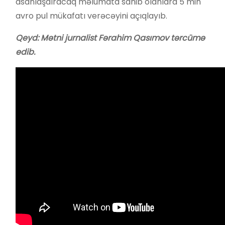
asanlaşdıracaq məlumata sahib olanlara 5 min
avro pul mükafatı verəcəyini açıqlayıb.
Qeyd: Mətni jurnalist Fərahim Qasımov tərcümə
edib.