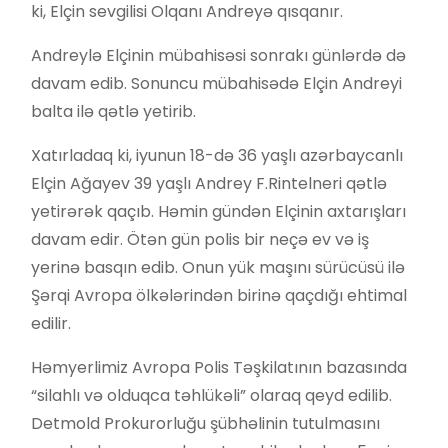
ki, Elçin sevgilisi Olqanı Andreyə qısqanır.
Andreylə Elçinin mübahisəsi sonrakı günlərdə də
davam edib. Sonuncu mübahisədə Elçin Andreyi
balta ilə qətlə yetirib.
Xatırladaq ki, iyunun 18-də 36 yaşlı azərbaycanlı
Elçin Ağayev 39 yaşlı Andrey F.Rintelneri qətlə
yetirərək qaçıb. Həmin gündən Elçinin axtarışları
davam edir. Ötən gün polis bir neçə ev və iş
yerinə basqın edib. Onun yük maşını sürücüsü ilə
Şərqi Avropa ölkələrindən birinə qaçdığı ehtimal
edilir.
Həmyerlimiz Avropa Polis Təşkilatının bazasında
“silahlı və olduqca təhlükəli” olaraq qeyd edilib.
Detmold Prokurorluğu şübhəlinin tutulmasını