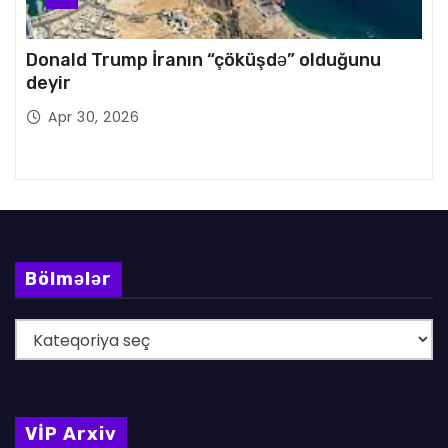
Donald Trump İranın “çöküşdə” olduğunu
deyir
Apr 30, 2026
Bölmələr
B
ö
l
m
VİP Arxiv
ə