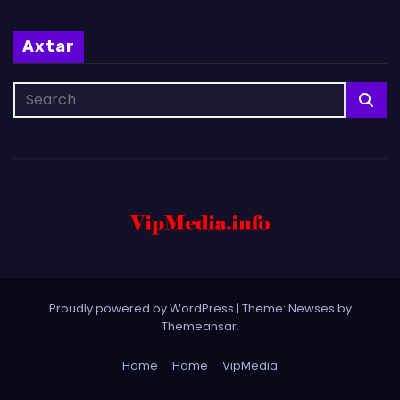
Axtar
Proudly powered by WordPress
|
Theme: Newses by
Themeansar
.
Home
Home
VipMedia