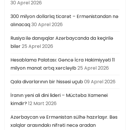
30 Aprel 2026
300 milyon dollarlıq ticarət – Ermənistandan nə
alınacaq
30 Aprel 2026
Rusiya ilə danışıqlar Azərbaycanda da keçirilə
bilər
25 Aprel 2026
Hesablama Palatası: Gəncə İcra Hakimiyyəti 11
milyon manat artıq xərcləyib
25 Aprel 2026
Qala divarlarının bir hissəsi uçub
09 Aprel 2026
İranın yeni ali dini lideri – Müctəba Xamenei
kimdir?
12 Mart 2026
Azərbaycan və Ermənistan sülhə hazırlaşır. Bəs
xalqlar arasındakı nifrəti necə aradan