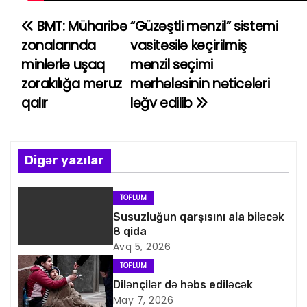
BMT: Müharibə
“Güzəştli mənzil” sistemi
Y
zonalarında
vasitəsilə keçirilmiş
a
minlərlə uşaq
mənzil seçimi
zorakılığa məruz
mərhələsinin nəticələri
z
qalır
ləğv edilib
ı
n
Digər yazılar
a
v
TOPLUM
Susuzluğun qarşısını ala biləcək
i
8 qida
Avq 5, 2026
q
TOPLUM
a
Dilənçilər də həbs ediləcək
May 7, 2026