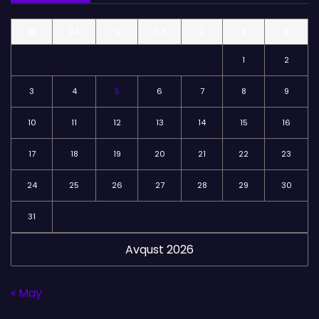
l
BE
ÇA
Ç
CA
C
Ş
B
ə
r
1
2
3
4
5
6
7
8
9
10
11
12
13
14
15
16
17
18
19
20
21
22
23
24
25
26
27
28
29
30
31
Avqust 2026
« May