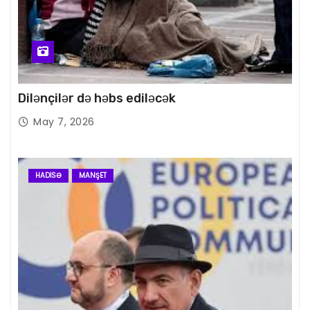
Dilənçilər də həbs ediləcək
May 7, 2026
HADISƏ
MANŞET