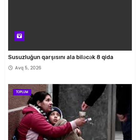
Susuzluğun qarşısını ala biləcək 8 qida
Avq 5, 2026
TOPLUM