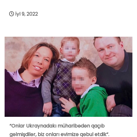
İyl 9, 2022
“Onlar Ukraynadakı müharibədən qaçıb
gəlmişdilər, biz onları evimizə qəbul etdik”.