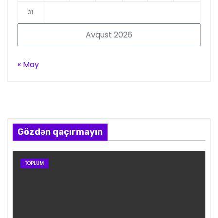
31
Avqust 2026
« May
Gözdən qaçırmayın
TOPLUM