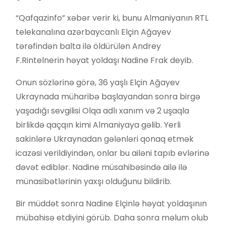
“Qafqazinfo” xəbər verir ki, bunu Almaniyanın RTL
telekanalına azərbaycanlı Elçin Ağayev
tərəfindən balta ilə öldürülən Andrey
F.Rintelnerin həyat yoldaşı Nadine Frak deyib.
Onun sözlərinə görə, 36 yaşlı Elçin Ağayev
Ukraynada müharibə başlayandan sonra birgə
yaşadığı sevgilisi Olqa adlı xanım və 2 uşaqla
birlikdə qaçqın kimi Almaniyaya gəlib. Yerli
sakinlərə Ukraynadan gələnləri qonaq etmək
icazəsi verildiyindən, onlar bu ailəni tapıb evlərinə
dəvət ediblər. Nadine müsahibəsində ailə ilə
münasibətlərinin yaxşı olduğunu bildirib.
Bir müddət sonra Nadine Elçinlə həyat yoldaşının
mübahisə etdiyini görüb. Daha sonra məlum olub