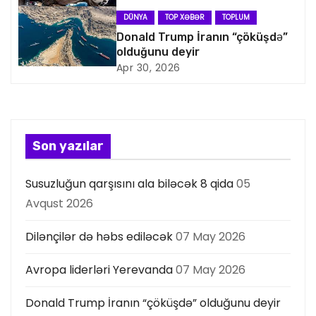
s
DÜNYA
TOP XƏBƏR
TOPLUM
i
Donald Trump İranın “çöküşdə”
olduğunu deyir
y
Apr 30, 2026
a
s
Son yazılar
ı
Susuzluğun qarşısını ala biləcək 8 qida
05
Avqust 2026
Dilənçilər də həbs ediləcək
07 May 2026
Avropa liderləri Yerevanda
07 May 2026
Donald Trump İranın “çöküşdə” olduğunu deyir