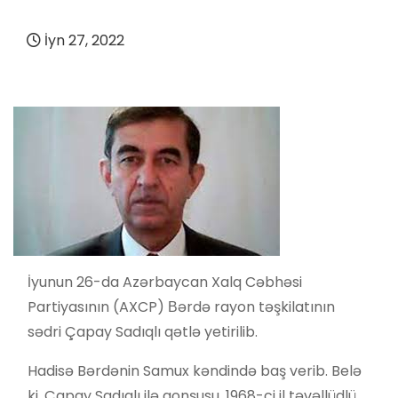
İyn 27, 2022
İyunun 26-da Azərbaycan Xalq Cəbhəsi
Partiyasının (AXCP) Вərdə rayon təşkilatının
sədri Çapay Sadıqlı qətlə yetirilib.
Hadisə Bərdənin Samux kəndində baş verib. Belə
ki, Çapay Sadıqlı ilə qonşusu, 1968-ci il təvəllüdlü