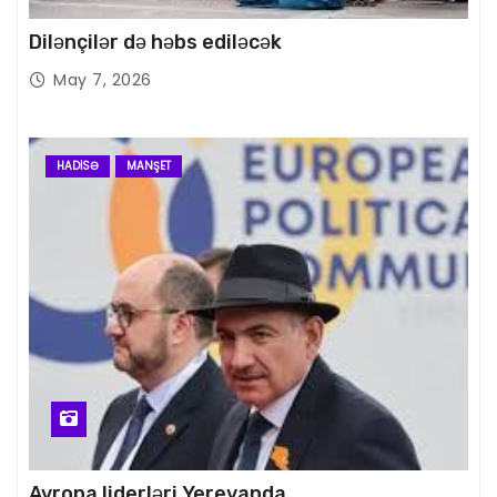
Dilənçilər də həbs ediləcək
May 7, 2026
HADISƏ
MANŞET
Avropa liderləri Yerevanda