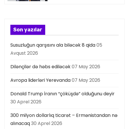
y
a
s
Son yazılar
ı
Susuzluğun qarşısını ala biləcək 8 qida
05
Avqust 2026
Dilənçilər də həbs ediləcək
07 May 2026
Avropa liderləri Yerevanda
07 May 2026
Donald Trump İranın “çöküşdə” olduğunu deyir
30 Aprel 2026
300 milyon dollarlıq ticarət – Ermənistandan nə
alınacaq
30 Aprel 2026