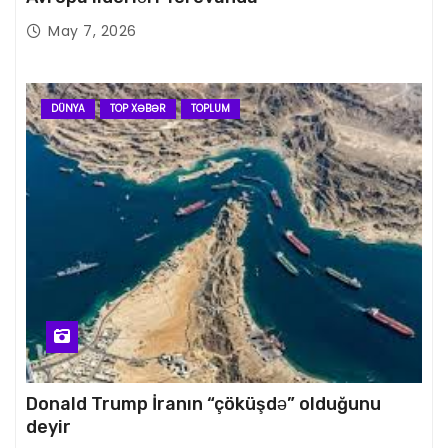
May 7, 2026
DÜNYA
TOP XƏBƏR
TOPLUM
Donald Trump İranın “çöküşdə” olduğunu
deyir