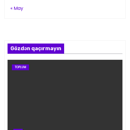
« May
Gözdən qaçırmayın
TOPLUM