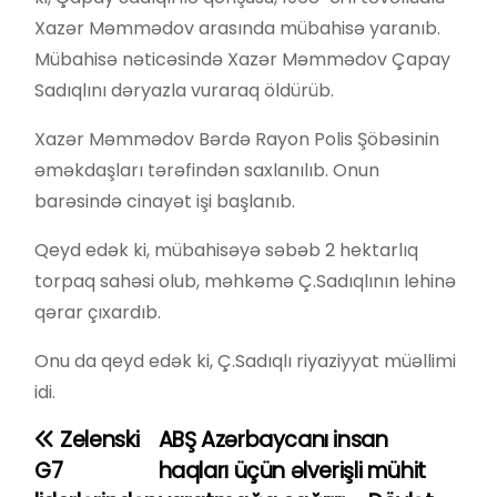
Xazər Məmmədov arasında mübahisə yaranıb.
Mübahisə nəticəsində Xazər Məmmədov Çapay
Sadıqlını dəryazla vuraraq öldürüb.
Xazər Məmmədov Bərdə Rayon Polis Şöbəsinin
əməkdaşları tərəfindən saxlanılıb. Onun
barəsində cinayət işi başlanıb.
Qeyd edək ki, mübahisəyə səbəb 2 hektarlıq
torpaq sahəsi olub, məhkəmə Ç.Sadıqlının lehinə
qərar çıxardıb.
Onu da qeyd edək ki, Ç.Sadıqlı riyaziyyat müəllimi
idi.
Zelenski
ABŞ Azərbaycanı insan
Y
G7
haqları üçün əlverişli mühit
a