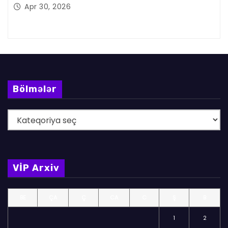
Apr 30, 2026
Bölmələr
B
ö
l
m
VİP Arxiv
ə
l
BE
ÇA
Ç
CA
C
Ş
B
ə
r
1
2