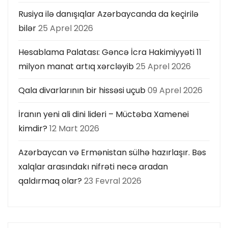
Rusiya ilə danışıqlar Azərbaycanda da keçirilə
bilər
25 Aprel 2026
Hesablama Palatası: Gəncə İcra Hakimiyyəti 11
milyon manat artıq xərcləyib
25 Aprel 2026
Qala divarlarının bir hissəsi uçub
09 Aprel 2026
İranın yeni ali dini lideri – Müctəba Xamenei
kimdir?
12 Mart 2026
Azərbaycan və Ermənistan sülhə hazırlaşır. Bəs
xalqlar arasındakı nifrəti necə aradan
qaldırmaq olar?
23 Fevral 2026