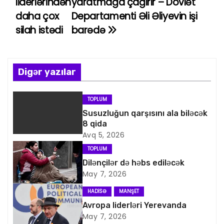
liderlərindən
yaratmağa çağırır – Dövlət
daha çox
Departamenti Əli Əliyevin işi
z
silah istədi
barədə
ı
n
Digər yazılar
a
v
TOPLUM
Susuzluğun qarşısını ala biləcək
i
8 qida
Avq 5, 2026
q
TOPLUM
a
Dilənçilər də həbs ediləcək
May 7, 2026
s
HADISƏ
MANŞET
i
Avropa liderləri Yerevanda
May 7, 2026