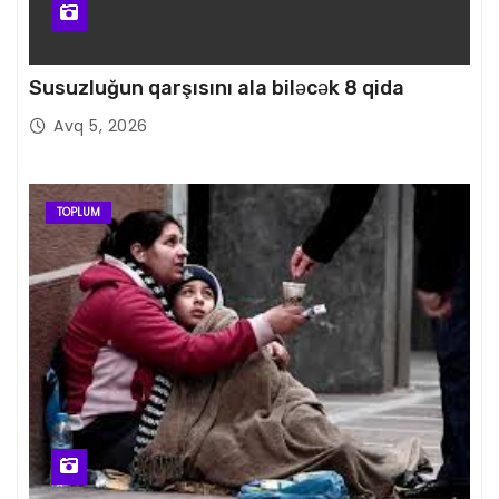
Susuzluğun qarşısını ala biləcək 8 qida
Avq 5, 2026
TOPLUM