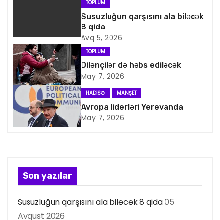
TOPLUM
a
Susuzluğun qarşısını ala biləcək
8 qida
v
Avq 5, 2026
i
TOPLUM
Dilənçilər də həbs ediləcək
q
May 7, 2026
a
HADISƏ
MANŞET
Avropa liderləri Yerevanda
s
May 7, 2026
i
y
a
Son yazılar
s
Susuzluğun qarşısını ala biləcək 8 qida
05
Avqust 2026