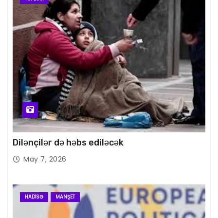
Dilənçilər də həbs ediləcək
May 7, 2026
HADISƏ
MANŞET