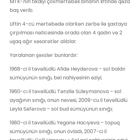
MTK-nın tikdiyi çoxmərtəbəli binanın liftində qəza
baş verib.
Liftin 4-cü mərtəbədə olarkən zərbə ilə şaxtaya
çırpılması nəticəsində orada olan 4 qadın və 2
uşaq ağır xəsarətlər alıblar.
Yaralanan şəxslər bunlardır:
1968-ci il təvəllüdlü Afidə Heydərova – sol baldır
sümüyünün sınığı, bel nahiyəsinin əziyi;
1960-cı il təvəllüdlü Tənzilə Süleymanova – sol
ayağının sınığı, onun nəvəsi, 2009-cu il təvəllüdlü
Leyla Səfərova – sol bud sümüyünün sınığı;
1980-ci il təvəllüdlü Yeganə Hacıyeva – topuq
sümüyünün sınığı, onun övladı, 2007-ci il