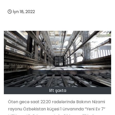
İyn 18, 2022
lift şaxta
Ötən gecə saat 22:20 radələrində Bakının Nizami
rayonu Özbəkistan küçəsi 1 ünvanında “Yeni Ev 7”