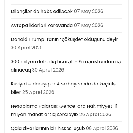
ı
Dilənçilər də həbs ediləcək
07 May 2026
Avropa liderləri Yerevanda
07 May 2026
Donald Trump İranın “çöküşdə” olduğunu deyir
30 Aprel 2026
300 milyon dollarlıq ticarət – Ermənistandan nə
alınacaq
30 Aprel 2026
Rusiya ilə danışıqlar Azərbaycanda da keçirilə
bilər
25 Aprel 2026
Hesablama Palatası: Gəncə İcra Hakimiyyəti 11
milyon manat artıq xərcləyib
25 Aprel 2026
Qala divarlarının bir hissəsi uçub
09 Aprel 2026