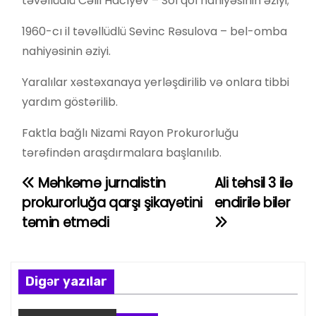
təvəllüdlü Cəlil Hacıyev – Sol qol nahiyəsinin əziyi;
1960-cı il təvəllüdlü Sevinc Rəsulova – bel-omba
nahiyəsinin əziyi.
Yaralılar xəstəxanaya yerləşdirilib və onlara tibbi
yardım göstərilib.
Faktla bağlı Nizami Rayon Prokurorluğu
tərəfindən araşdırmalara başlanılıb.
Məhkəmə jurnalistin
Ali təhsil 3 ilə
Y
prokurorluğa qarşı şikayətini
endirilə bilər
a
təmin etmədi
z
ı
Digər yazılar
n