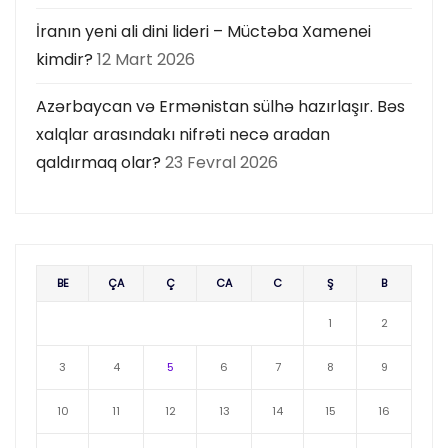
İranın yeni ali dini lideri – Müctəba Xamenei
kimdir?
12 Mart 2026
Azərbaycan və Ermənistan sülhə hazırlaşır. Bəs
xalqlar arasındakı nifrəti necə aradan
qaldırmaq olar?
23 Fevral 2026
BE
ÇA
Ç
CA
C
Ş
B
1
2
3
4
5
6
7
8
9
10
11
12
13
14
15
16