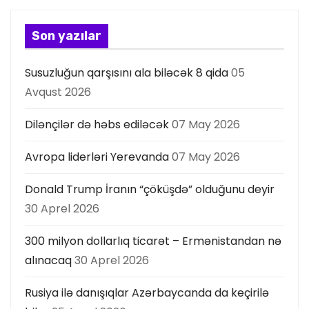
a
s
Son yazılar
ı
Susuzluğun qarşısını ala biləcək 8 qida
05
Avqust 2026
Dilənçilər də həbs ediləcək
07 May 2026
Avropa liderləri Yerevanda
07 May 2026
Donald Trump İranın “çöküşdə” olduğunu deyir
30 Aprel 2026
300 milyon dollarlıq ticarət – Ermənistandan nə
alınacaq
30 Aprel 2026
Rusiya ilə danışıqlar Azərbaycanda da keçirilə