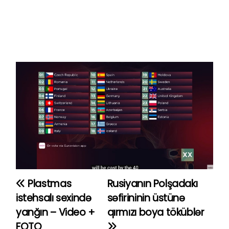
Plastmas
Rusiyanın Polşadakı
Y
istehsalı sexində
səfirininin üstünə
a
yanğın – Video +
qırmızı boya töküblər
FOTO