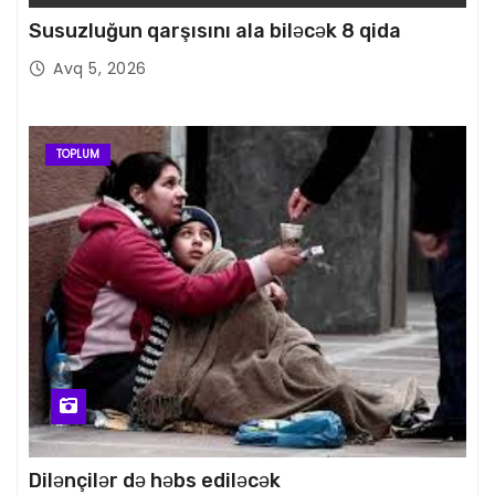
Susuzluğun qarşısını ala biləcək 8 qida
Avq 5, 2026
TOPLUM
Dilənçilər də həbs ediləcək