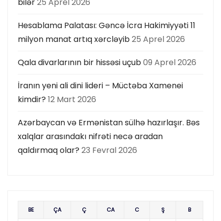
bilər
25 Aprel 2026
Hesablama Palatası: Gəncə İcra Hakimiyyəti 11
milyon manat artıq xərcləyib
25 Aprel 2026
Qala divarlarının bir hissəsi uçub
09 Aprel 2026
İranın yeni ali dini lideri – Müctəba Xamenei
kimdir?
12 Mart 2026
Azərbaycan və Ermənistan sülhə hazırlaşır. Bəs
xalqlar arasındakı nifrəti necə aradan
qaldırmaq olar?
23 Fevral 2026
BE
ÇA
Ç
CA
C
Ş
B