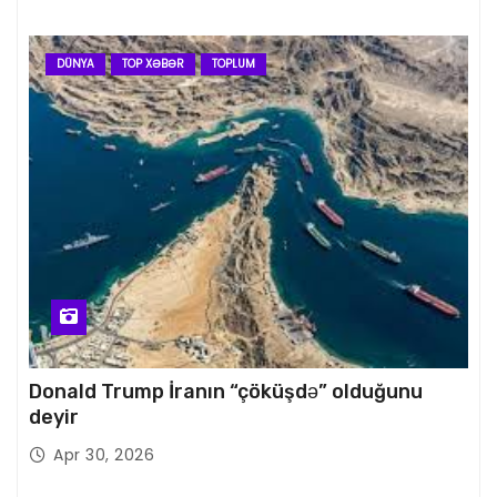
DÜNYA
TOP XƏBƏR
TOPLUM
Donald Trump İranın “çöküşdə” olduğunu
deyir
Apr 30, 2026