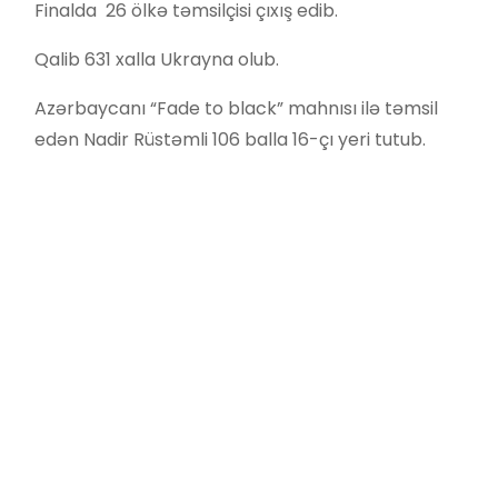
Finalda 26 ölkə təmsilçisi çıxış edib.
Qalib 631 xalla Ukrayna olub.
Azərbaycanı “Fade to black” mahnısı ilə təmsil
edən Nadir Rüstəmli 106 balla 16-çı yeri tutub.