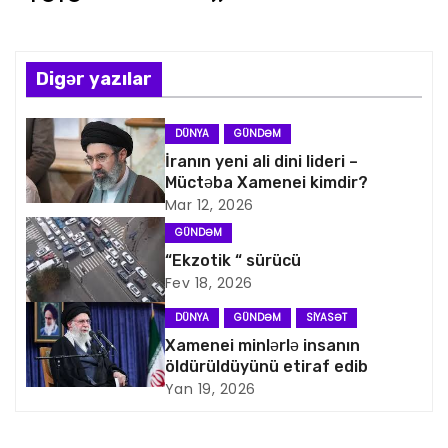
z
ı
n
Digər yazılar
a
DÜNYA
GÜNDƏM
v
İranın yeni ali dini lideri –
Müctəba Xamenei kimdir?
i
Mar 12, 2026
GÜNDƏM
q
“Ekzotik “ sürücü
Fev 18, 2026
a
DÜNYA
GÜNDƏM
SIYASƏT
s
Xamenei minlərlə insanın
öldürüldüyünü etiraf edib
i
Yan 19, 2026
y