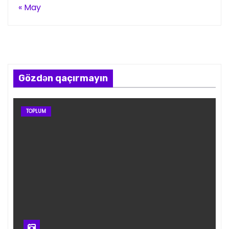
« May
Gözdən qaçırmayın
TOPLUM