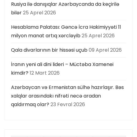
Rusiya ilə danışıqlar Azərbaycanda da keçirilə
bilər
25 Aprel 2026
Hesablama Palatası: Gəncə İcra Hakimiyyəti 11
milyon manat artıq xərcləyib
25 Aprel 2026
Qala divarlarının bir hissəsi uçub
09 Aprel 2026
İranın yeni ali dini lideri – Müctəba Xamenei
kimdir?
12 Mart 2026
Azərbaycan və Ermənistan sülhə hazırlaşır. Bəs
xalqlar arasındakı nifrəti necə aradan
qaldırmaq olar?
23 Fevral 2026