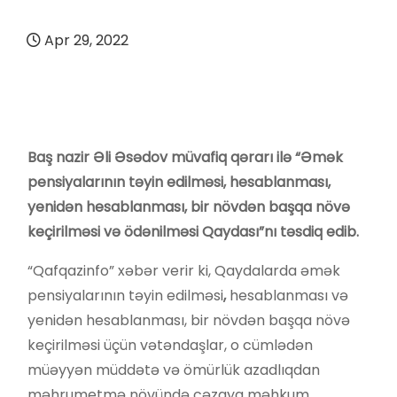
Apr 29, 2022
Baş nazir Əli Əsədov müvafiq qərarı ilə “Əmək
pensiyalarının təyin edilməsi, hesablanması,
yenidən hesablanması, bir növdən başqa növə
keçirilməsi və ödənilməsi Qaydası”nı təsdiq edib.
“Qafqazinfo” xəbər verir ki, Qaydalarda əmək
pensiyalarının təyin edilməsi
,
hesablanması və
yenidən hesablanması, bir növdən başqa növə
keçirilməsi üçün vətəndaşlar, o cümlədən
müəyyən müddətə və ömürlük azadlıqdan
məhrumetmə növündə cəzaya məhkum