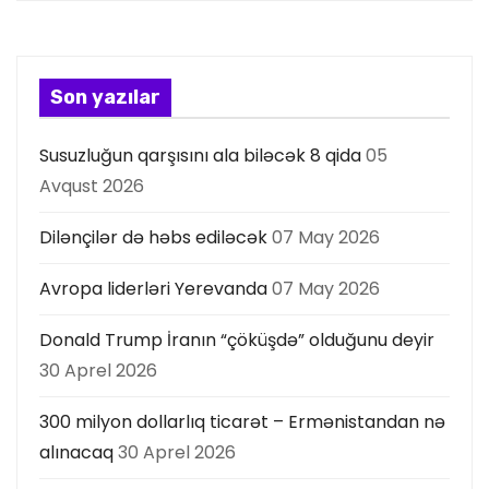
y
a
Son yazılar
s
Susuzluğun qarşısını ala biləcək 8 qida
05
ı
Avqust 2026
Dilənçilər də həbs ediləcək
07 May 2026
Avropa liderləri Yerevanda
07 May 2026
Donald Trump İranın “çöküşdə” olduğunu deyir
30 Aprel 2026
300 milyon dollarlıq ticarət – Ermənistandan nə
alınacaq
30 Aprel 2026