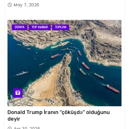
May 7, 2026
DÜNYA
TOP XƏBƏR
TOPLUM
Donald Trump İranın “çöküşdə” olduğunu
deyir
Apr 30, 2026