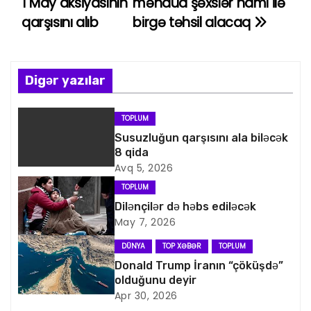
1 May aksiyasının
məhdud şəxslər hamı ilə
a
qarşısını alıb
birgə təhsil alacaq
z
ı
Digər yazılar
n
TOPLUM
a
Susuzluğun qarşısını ala biləcək
8 qida
v
Avq 5, 2026
i
TOPLUM
Dilənçilər də həbs ediləcək
q
May 7, 2026
a
DÜNYA
TOP XƏBƏR
TOPLUM
Donald Trump İranın “çöküşdə”
s
olduğunu deyir
Apr 30, 2026
i