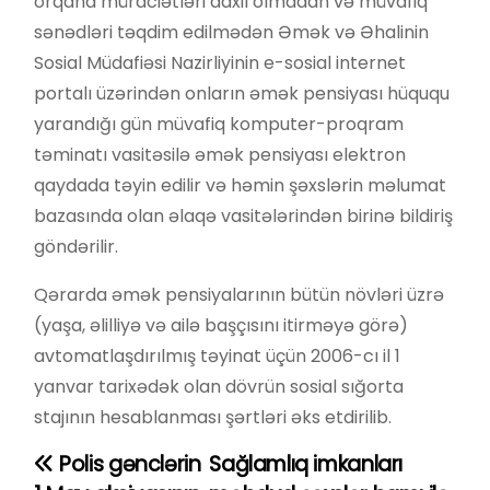
orqana müraciətləri daxil olmadan və müvafiq
sənədləri təqdim edilmədən Əmək və Əhalinin
Sosial Müdafiəsi Nazirliyinin e-sosial internet
portalı üzərindən onların əmək pensiyası hüququ
yarandığı gün müvafiq komputer-proqram
təminatı vasitəsilə əmək pensiyası elektron
qaydada təyin edilir və həmin şəxslərin məlumat
bazasında olan əlaqə vasitələrindən birinə bildiriş
göndərilir.
Qərarda əmək pensiyalarının bütün növləri üzrə
(yaşa, əlilliyə və ailə başçısını itirməyə görə)
avtomatlaşdırılmış təyinat üçün 2006-cı il 1
yanvar tarixədək olan dövrün sosial sığorta
stajının hesablanması şərtləri əks etdirilib.
Polis gənclərin
Sağlamlıq imkanları
Y