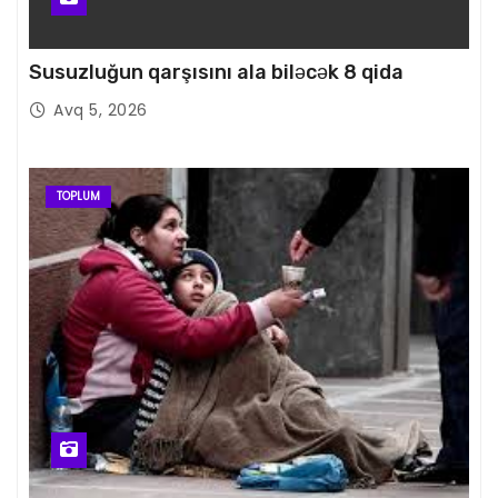
Susuzluğun qarşısını ala biləcək 8 qida
Avq 5, 2026
TOPLUM