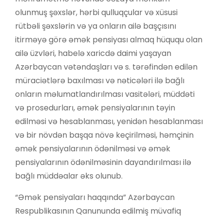
olunmuş şəxslər, hərbi qulluqçular və xüsusi
rütbəli şəxslərin və ya onların ailə başçısını
itirməyə görə əmək pensiyası almaq hüququ olan
ailə üzvləri, habelə xaricdə daimi yaşayan
Azərbaycan vətəndaşları və s. tərəfindən edilən
müraciətlərə baxılması və nəticələri ilə bağlı
onların məlumatlandırılması vasitələri, müddəti
və prosedurları, əmək pensiyalarının təyin
edilməsi və hesablanması, yenidən hesablanması
və bir növdən başqa növə keçirilməsi, həmçinin
əmək pensiyalarının ödənilməsi və əmək
pensiyalarının ödənilməsinin dayandırılması ilə
bağlı müddəalar əks olunub.
“Əmək pensiyaları haqqında” Azərbaycan
Respublikasının Qanununda edilmiş müvafiq