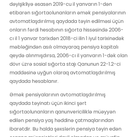
dəyişikliyə əsasən 2019-cu il yanvarın 1-dən
etibarən sığortaolunanların əmək pensiyalarının
avtomatlaşdırılmış qaydada təyin edilməsi üçün
onların fərdi hesabının sığorta hissəsində 2006-
cı il 1 yanvar tarixdən 2018-ci ilin 1 iyul tarixinədək
məbləğindən asılı olmayaraq pensiya kapitalı
qeydə alınmışdırsa, 2006-cı il yanvarın 1-dək olan
dövr üzrə sosial sığorta stajı Qanunun 22-1.2-ci
maddəsinə uyğun olaraq avtomatlaşdırılmış
qaydada hesablanır.
Əmək pensiyalarının avtomatlaşdırılmış
qaydada təyinatı üçün ikinci şərt
sığortaolunanların qanunvericiliklə müəyyən
edilən pensiya yaş həddinə çatmaqlarından
ibarətdir. Bu halda şəxslərin pensiya təyin edən