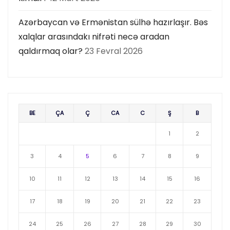
Azərbaycan və Ermənistan sülhə hazırlaşır. Bəs
xalqlar arasındakı nifrəti necə aradan
qaldırmaq olar?
23 Fevral 2026
BE
ÇA
Ç
CA
C
Ş
B
1
2
3
4
5
6
7
8
9
10
11
12
13
14
15
16
17
18
19
20
21
22
23
24
25
26
27
28
29
30