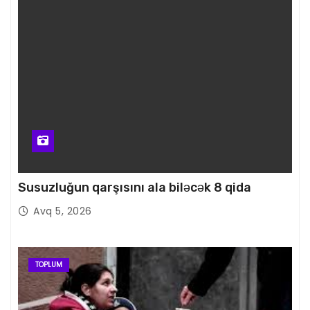
Susuzluğun qarşısını ala biləcək 8 qida
Avq 5, 2026
TOPLUM