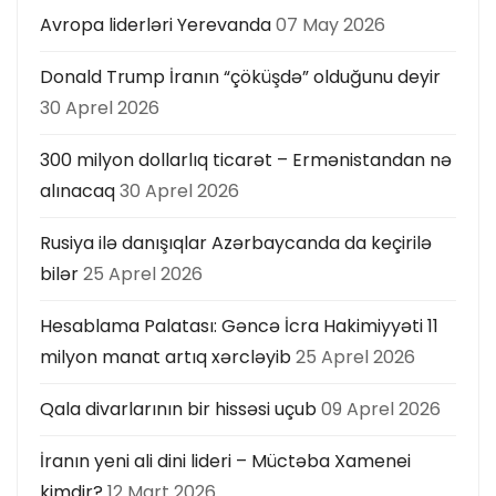
Avropa liderləri Yerevanda
07 May 2026
Donald Trump İranın “çöküşdə” olduğunu deyir
30 Aprel 2026
300 milyon dollarlıq ticarət – Ermənistandan nə
alınacaq
30 Aprel 2026
Rusiya ilə danışıqlar Azərbaycanda da keçirilə
bilər
25 Aprel 2026
Hesablama Palatası: Gəncə İcra Hakimiyyəti 11
milyon manat artıq xərcləyib
25 Aprel 2026
Qala divarlarının bir hissəsi uçub
09 Aprel 2026
İranın yeni ali dini lideri – Müctəba Xamenei
kimdir?
12 Mart 2026