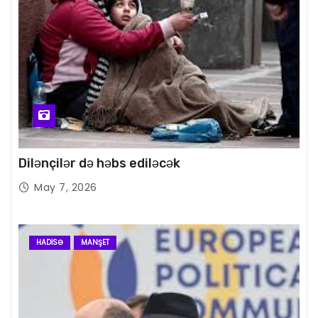
Dilənçilər də həbs ediləcək
May 7, 2026
HADISƏ
MANŞET