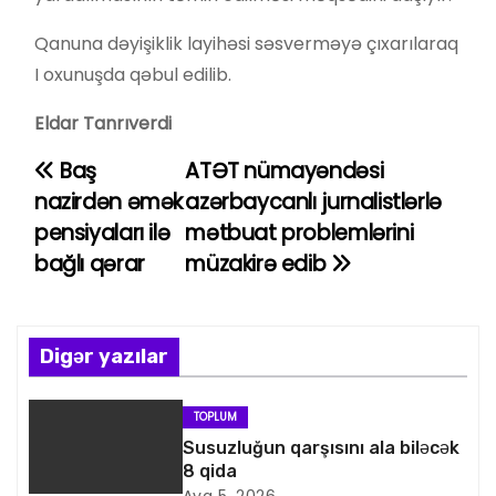
Qanuna dəyişiklik layihəsi səsverməyə çıxarılaraq
I oxunuşda qəbul edilib.
Eldar Tanrıverdi
Baş
ATƏT nümayəndəsi
Y
nazirdən əmək
azərbaycanlı jurnalistlərlə
a
pensiyaları ilə
mətbuat problemlərini
bağlı qərar
müzakirə edib
z
ı
n
Digər yazılar
a
TOPLUM
v
Susuzluğun qarşısını ala biləcək
8 qida