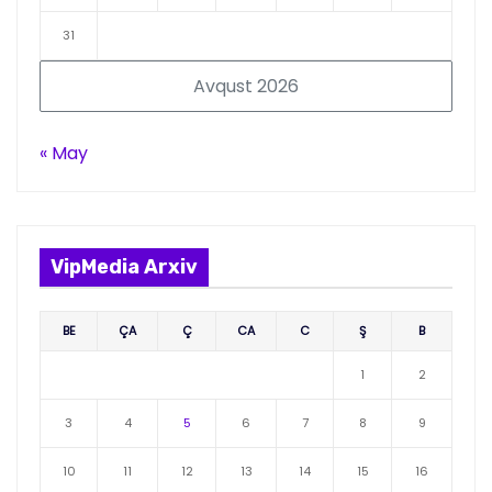
31
Avqust 2026
« May
VipMedia Arxiv
BE
ÇA
Ç
CA
C
Ş
B
1
2
3
4
5
6
7
8
9
10
11
12
13
14
15
16