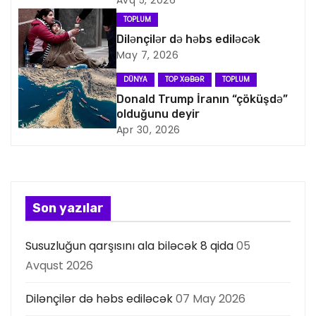
i
Avq 5, 2026
TOPLUM
q
Dilənçilər də həbs ediləcək
May 7, 2026
a
DÜNYA
TOP XƏBƏR
TOPLUM
s
Donald Trump İranın “çöküşdə”
olduğunu deyir
i
Apr 30, 2026
y
a
s
Son yazılar
ı
Susuzluğun qarşısını ala biləcək 8 qida
05
Avqust 2026
Dilənçilər də həbs ediləcək
07 May 2026