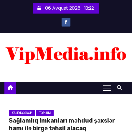
S
06 Avqust 2026
10:22
k
i
p
t
o
c
o
n
t
e
n
t
KALEYDOSKOP
TOPLUM
Sağlamlıq imkanları məhdud şəxslər
hamı ilə birgə təhsil alacaq