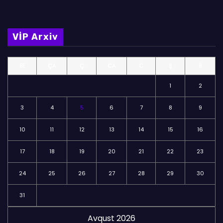
l
m
VİP Arxiv
ə
l
BE
ÇA
Ç
CA
C
Ş
B
ə
r
1
2
3
4
5
6
7
8
9
10
11
12
13
14
15
16
17
18
19
20
21
22
23
24
25
26
27
28
29
30
31
Avqust 2026