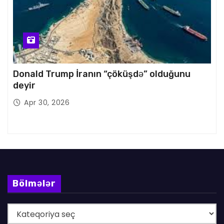
Donald Trump İranın “çöküşdə” olduğunu
deyir
Apr 30, 2026
Bölmələr
B
ö