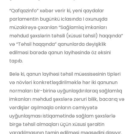
“Qafqazinfo” xəbər verir ki, yeni qaydalar
parlamentin bugünkü iclasında I oxunuşda
müzakirəyə çıxarılan “Sağlamlıq imkanları
məhdud şəxslərin təhsili (xüsusi təhsil) haqqında”
və “Təhsil haqqında” qanunlarda dəyişiklik
edilməsi barədə qanun layihəsində öz əksini
tapıb.
Belə ki, qanun layihəsi təhsil müəssisəsinin tipləri
və növləri konkretləşdirilməklə hər iki qanunun
normaları bir-birinə uyğunlaşdırılaraq sağlamlıq
imkanları məhdud şəxslərə zəruri bilik, bacarıq və
vərdişlər aşılmaqla onların cəmiyyətə
uyğunlaşması istiqamətində sağlam şəxslərlə
birgə təhsil almaqları üçün xüsusi şəraitin
yaradılmasının təmin edilməsi məqsədini daşıyır.