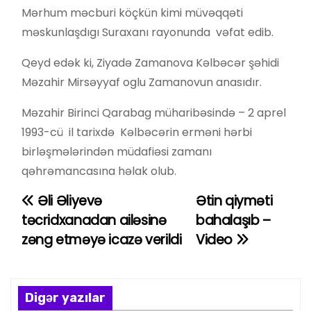
Mərhum məcburi köçkün kimi müvəqqəti
məskunlaşdıgı Suraxanı rayonunda vəfat edib.
Qeyd edək ki, Ziyadə Zamanova Kəlbəcər şəhidi
Məzahir Mirsəyyaf oglu Zamanovun anasıdır.
Məzahir Birinci Qarabag müharibəsində – 2 aprel
1993-cü il tarixdə Kəlbəcərin erməni hərbi
birləşmələrindən müdafiəsi zamanı
qəhrəmancasına həlak olub.
Əli Əliyevə
Ətin qiyməti
Y
təcridxanadan ailəsinə
bahalaşıb –
a
zəng etməyə icazə verildi
Video
z
ı
Digər yazılar