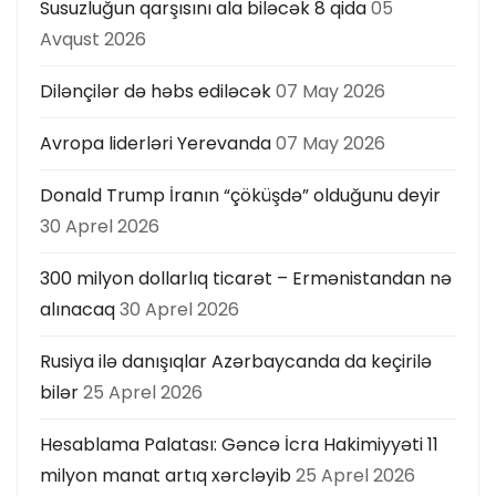
Susuzluğun qarşısını ala biləcək 8 qida
05
ı
Avqust 2026
Dilənçilər də həbs ediləcək
07 May 2026
Avropa liderləri Yerevanda
07 May 2026
Donald Trump İranın “çöküşdə” olduğunu deyir
30 Aprel 2026
300 milyon dollarlıq ticarət – Ermənistandan nə
alınacaq
30 Aprel 2026
Rusiya ilə danışıqlar Azərbaycanda da keçirilə
bilər
25 Aprel 2026
Hesablama Palatası: Gəncə İcra Hakimiyyəti 11
milyon manat artıq xərcləyib
25 Aprel 2026