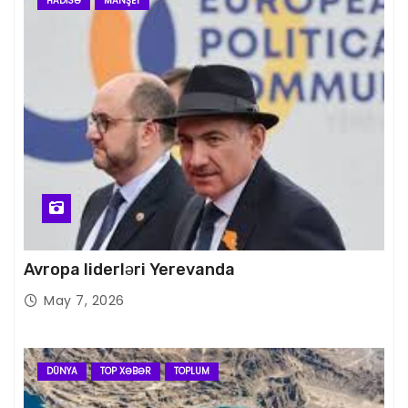
HADISƏ
MANŞET
Avropa liderləri Yerevanda
May 7, 2026
DÜNYA
TOP XƏBƏR
TOPLUM