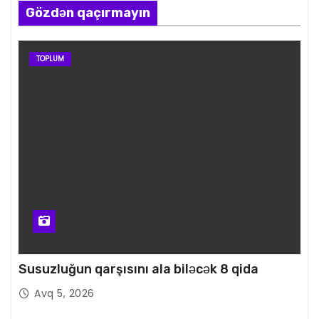
Gözdən qaçırmayın
TOPLUM
Susuzluğun qarşısını ala biləcək 8 qida
Avq 5, 2026