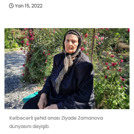
Yan 15, 2022
Kəlbəcərli şəhid anası Ziyadə Zamanova
dünyasını dəyişib.