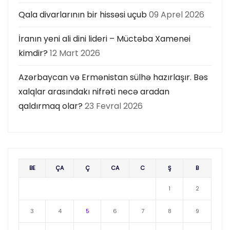
Qala divarlarının bir hissəsi uçub
09 Aprel 2026
İranın yeni ali dini lideri – Müctəba Xamenei
kimdir?
12 Mart 2026
Azərbaycan və Ermənistan sülhə hazırlaşır. Bəs
xalqlar arasındakı nifrəti necə aradan
qaldırmaq olar?
23 Fevral 2026
BE
ÇA
Ç
CA
C
Ş
B
1
2
3
4
5
6
7
8
9