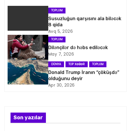
n
TOPLUM
a
Susuzluğun qarşısını ala biləcək
8 qida
v
Avq 5, 2026
i
TOPLUM
Dilənçilər də həbs ediləcək
q
May 7, 2026
a
DÜNYA
TOP XƏBƏR
TOPLUM
Donald Trump İranın “çöküşdə”
s
olduğunu deyir
Apr 30, 2026
i
y
a
Son yazılar
s