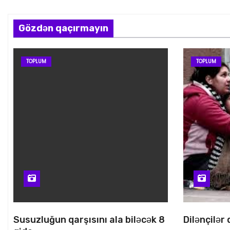
Gözdən qaçırmayın
TOPLUM
TOPLUM
Susuzluğun qarşısını ala biləcək 8
Dilənçilər