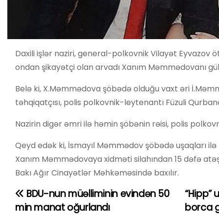
Daxili işlər naziri, general-polkovnik Vilayət Eyvazo
ondan şikayətçi olan arvadı Xanım Məmmədovanı gülləl
Belə ki, X.Məmmədova şöbədə olduğu vaxt əri İ.Məmm
təhqiqatçısı, polis polkovnik-leytenantı Füzuli Qurbanov
Nazirin digər əmri ilə həmin şöbənin rəisi, polis polk
Qeyd edək ki, İsmayıl Məmmədov şöbədə uşaqları ilə 
Xanım Məmmədovaya xidməti silahından 15 dəfə atəş aç
Bakı Ağır Cinayətlər Məhkəməsində baxılır.
BDU-nun müəlliminin evindən 50
“Hipp” 
Y
min manat oğurlandı
borca 
a