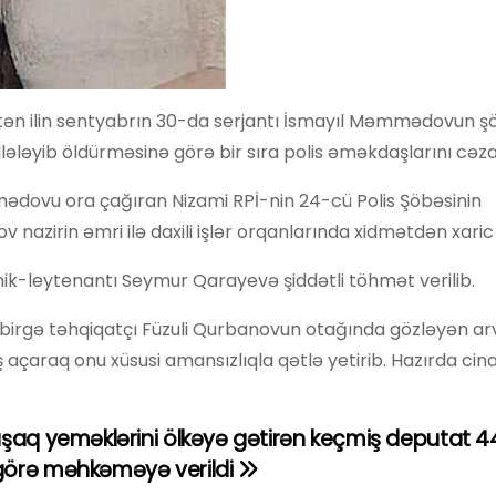
v ötən ilin sentyabrın 30-da serjantı İsmayıl Məmmədovun 
əyib öldürməsinə görə bir sıra polis əməkdaşlarını cəza
ədovu ora çağıran Nizami RPİ-nin 24-cü Polis Şöbəsinin
 nazirin əmri ilə daxili işlər orqanlarında xidmətdən xaric 
ovnik-leytenantı Seymur Qarayevə şiddətli töhmət verilib.
birgə təhqiqatçı Füzuli Qurbanovun otağında gözləyən ar
araq onu xüsusi amansızlıqla qətlə yetirib. Hazırda cina
uşaq yeməklərini ölkəyə gətirən keçmiş deputat 44
görə məhkəməyə verildi