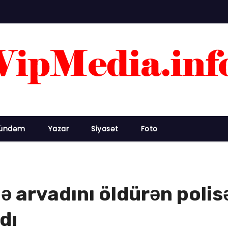
ündəm
Yazar
Siyasət
Foto
 arvadını öldürən polisə 
dı