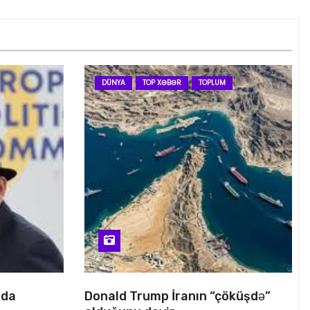
DÜNYA
TOP XƏBƏR
TOPLUM
nda
Donald Trump İranın “çöküşdə”