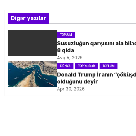
z
Digər yazılar
ı
n
TOPLUM
Susuzluğun qarşısını ala bilə
a
8 qida
Avq 5, 2026
v
DÜNYA
TOP XƏBƏR
TOPLUM
i
Donald Trump İranın “çöküş
olduğunu deyir
q
Apr 30, 2026
a
s
i