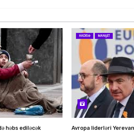
HADISƏ
MANŞET
 də həbs ediləcək
Avropa liderləri Yereva