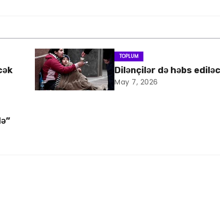
TOPLUM
cək
Dilənçilər də həbs edilə
May 7, 2026
də”