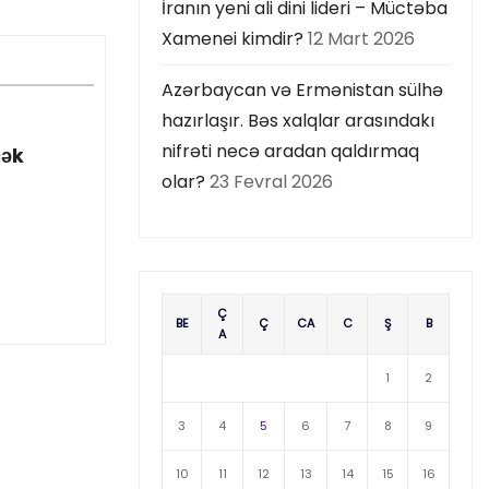
İranın yeni ali dini lideri – Müctəba
Xamenei kimdir?
12 Mart 2026
Azərbaycan və Ermənistan sülhə
hazırlaşır. Bəs xalqlar arasındakı
nifrəti necə aradan qaldırmaq
cək
olar?
23 Fevral 2026
Ç
BE
Ç
CA
C
Ş
B
A
1
2
3
4
5
6
7
8
9
10
11
12
13
14
15
16