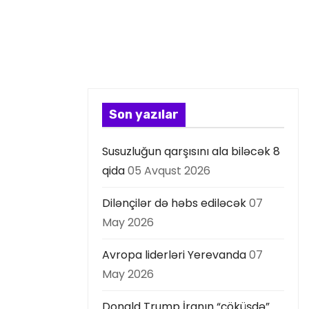
Son yazılar
Susuzluğun qarşısını ala biləcək 8
qida
05 Avqust 2026
Dilənçilər də həbs ediləcək
07
May 2026
Avropa liderləri Yerevanda
07
May 2026
Donald Trump İranın “çöküşdə”