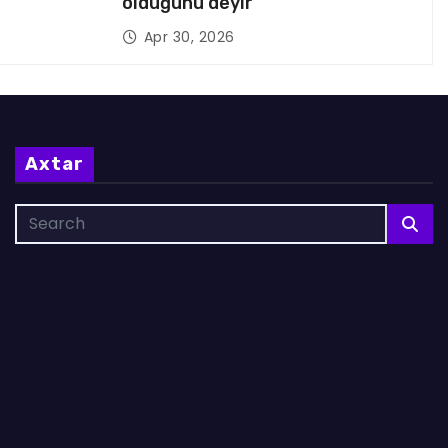
olduğunu deyir
Apr 30, 2026
Axtar