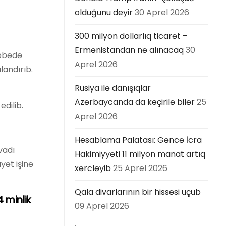
olduğunu deyir
30 Aprel 2026
300 milyon dollarlıq ticarət –
Ermənistandan nə alınacaq
30
şöbədə
Aprel 2026
landırıb.
Rusiya ilə danışıqlar
Azərbaycanda da keçirilə bilər
25
edilib.
Aprel 2026
Hesablama Palatası: Gəncə İcra
vadı
Hakimiyyəti 11 milyon manat artıq
yət işinə
xərcləyib
25 Aprel 2026
Qala divarlarının bir hissəsi uçub
 minlik
09 Aprel 2026