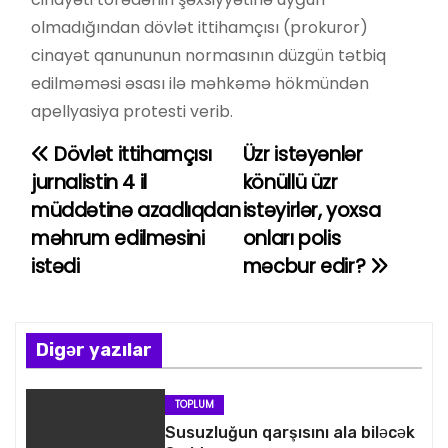
olmadığından dövlət ittihamçısı (prokuror)
cinayət qanununun normasının düzgün tətbiq
edilməməsi əsası ilə məhkəmə hökmündən
apellyasiya protesti verib.
Dövlət ittihamçısı
Üzr istəyənlər
Y
jurnalistin 4 il
könüllü üzr
a
müddətinə azadlıqdan
istəyirlər, yoxsa
məhrum edilməsini
onları polis
z
istədi
məcbur edir?
ı
n
Digər yazılar
a
v
TOPLUM
Susuzluğun qarşısını ala biləcək