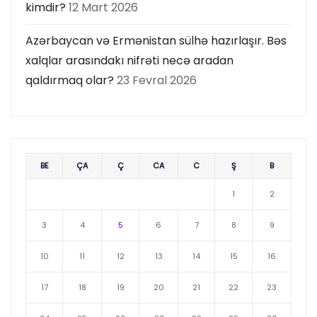
kimdir?
12 Mart 2026
Azərbaycan və Ermənistan sülhə hazırlaşır. Bəs
xalqlar arasındakı nifrəti necə aradan
qaldırmaq olar?
23 Fevral 2026
BE
ÇA
Ç
CA
C
Ş
B
1
2
3
4
5
6
7
8
9
10
11
12
13
14
15
16
17
18
19
20
21
22
23