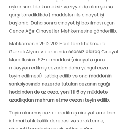
aşkar surətdə köməksiz vəziyyətdə olan şəxsə
qarşı törədildikdə) maddələri ilə cinayət işi
başlanıb. Daha sonra cinayət işi baxılması üçün
Gəncə Ağır Cinayətlər Məhkəməsinə göndərilib.
Məhkəmənin 29.12.2021-ci il tarixli hökmü ilə
Gürzalı Alyarov barəsində
əsassız olaraq
Cinayət
Məcəlləsinin 62-ci maddəsi (cinayətə görə
müəyyən edilmiş cəzadan daha yüngül cəza
təyin edilməsi) tətbiq edilib və ona
maddənin
sanksiyasında nəzərdə tutulan cəzanın aşağı
həddindən də az cəza, yəni 1 il 6 ay müddətə
azadlıqdan məhrum etmə cəzası təyin edilib.
Təyin olunmuş cəza törədilmiş cinayət əməlinin
ictimai təhlükəlilik dərəcəsi və xarakterinə,
cinayəti törədənin şəxsiyyətinə uyğun