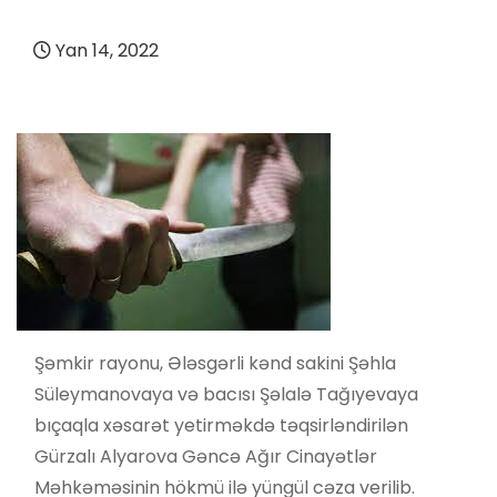
Yan 14, 2022
Şəmkir rayonu, Ələsgərli kənd sakini Şəhla
Süleymanovaya və bacısı Şəlalə Tağıyevaya
bıçaqla xəsarət yetirməkdə təqsirləndirilən
Gürzalı Alyarova Gəncə Ağır Cinayətlər
Məhkəməsinin hökmü ilə yüngül cəza verilib.