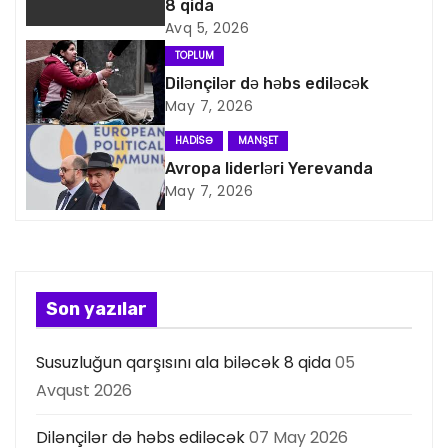
i
8 qida
Avq 5, 2026
q
TOPLUM
a
Dilənçilər də həbs ediləcək
May 7, 2026
s
HADISƏ
MANŞET
i
Avropa liderləri Yerevanda
May 7, 2026
y
a
s
Son yazılar
ı
Susuzluğun qarşısını ala biləcək 8 qida
05
Avqust 2026
Dilənçilər də həbs ediləcək
07 May 2026