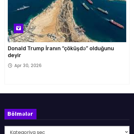
Donald Trump İranın “çöküşdə” olduğunu
deyir
Apr 30, 2026
Bölmələr
B