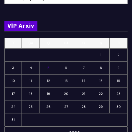
ö
l
m
VİP Arxiv
ə
l
BE
ÇA
Ç
CA
C
Ş
B
ə
r
1
2
3
4
5
6
7
8
9
10
11
12
13
14
15
16
17
18
19
20
21
22
23
24
25
26
27
28
29
30
31