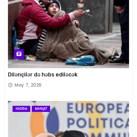
Dilənçilər də həbs ediləcək
May 7, 2026
HADISƏ
MANŞET