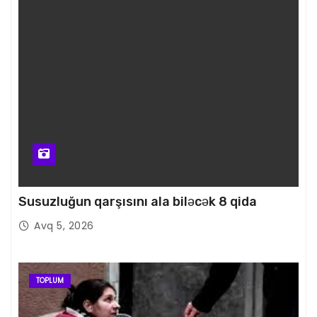
Susuzluğun qarşısını ala biləcək 8 qida
Avq 5, 2026
TOPLUM