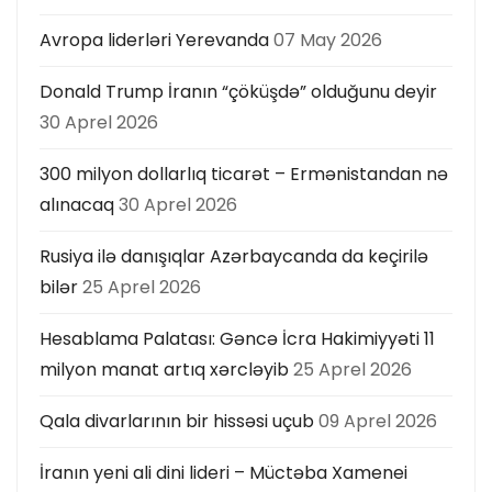
Avropa liderləri Yerevanda
07 May 2026
Donald Trump İranın “çöküşdə” olduğunu deyir
30 Aprel 2026
300 milyon dollarlıq ticarət – Ermənistandan nə
alınacaq
30 Aprel 2026
Rusiya ilə danışıqlar Azərbaycanda da keçirilə
bilər
25 Aprel 2026
Hesablama Palatası: Gəncə İcra Hakimiyyəti 11
milyon manat artıq xərcləyib
25 Aprel 2026
Qala divarlarının bir hissəsi uçub
09 Aprel 2026
İranın yeni ali dini lideri – Müctəba Xamenei