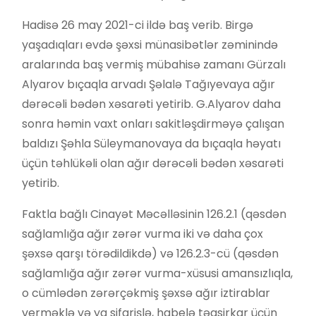
Hadisə 26 may 2021-ci ildə baş verib. Birgə
yaşadıqları evdə şəxsi münasibətlər zəminində
aralarında baş vermiş mübahisə zamanı Gürzalı
Alyarov bıçaqla arvadı Şəlalə Tağıyevaya ağır
dərəcəli bədən xəsarəti yetirib. G.Alyarov daha
sonra həmin vaxt onları sakitləşdirməyə çalışan
baldızı Şəhla Süleymanovaya da bıçaqla həyatı
üçün təhlükəli olan ağır dərəcəli bədən xəsarəti
yetirib.
Faktla bağlı Cinayət Məcəlləsinin 126.2.1 (qəsdən
sağlamlığa ağır zərər vurma iki və daha çox
şəxsə qarşı törədildikdə) və 126.2.3-cü (qəsdən
sağlamlığa ağır zərər vurma-xüsusi amansızlıqla,
o cümlədən zərərçəkmiş şəxsə ağır iztirablar
verməklə və ya sifarişlə, habelə təqsirkar üçün