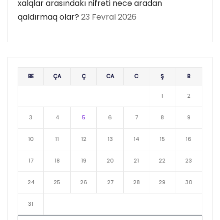
xalqlar arasındakı nifrəti necə aradan
qaldırmaq olar?
23 Fevral 2026
BE
ÇA
Ç
CA
C
Ş
B
1
2
3
4
5
6
7
8
9
10
11
12
13
14
15
16
17
18
19
20
21
22
23
24
25
26
27
28
29
30
31