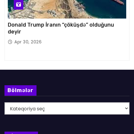
Donald Trump İranın “çöküşdə” olduğunu
deyir
Apr 30, 2026
Bölmələr
B
ö
l
m