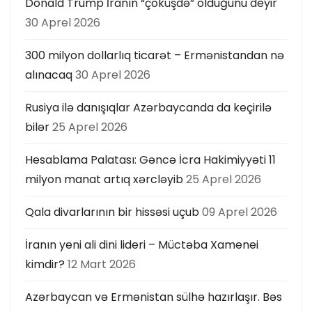
Donald Trump İranın “çöküşdə” olduğunu deyir
30 Aprel 2026
300 milyon dollarlıq ticarət – Ermənistandan nə
alınacaq
30 Aprel 2026
Rusiya ilə danışıqlar Azərbaycanda da keçirilə
bilər
25 Aprel 2026
Hesablama Palatası: Gəncə İcra Hakimiyyəti 11
milyon manat artıq xərcləyib
25 Aprel 2026
Qala divarlarının bir hissəsi uçub
09 Aprel 2026
İranın yeni ali dini lideri – Müctəba Xamenei
kimdir?
12 Mart 2026
Azərbaycan və Ermənistan sülhə hazırlaşır. Bəs