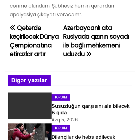
cərimə olundum. Şübhəsiz həmin qərardan
apelyasiya şikayəti verəcəm”.
Qətərdə
Azərbaycanlı ata
Y
keçiriləcək Dünya
Rusiyada qızının soyadı
a
Çempionatına
ilə bağlı məhkəməni
etirazlar artır
uduzdu
z
ı
n
Digər yazılar
a
TOPLUM
v
Susuzluğun qarşısını ala biləcək
8 qida
i
Avq 5, 2026
TOPLUM
q
Dilənçilər də həbs ediləcək