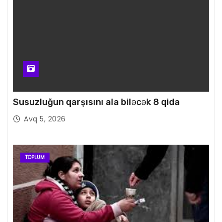
Susuzluğun qarşısını ala biləcək 8 qida
Avq 5, 2026
TOPLUM