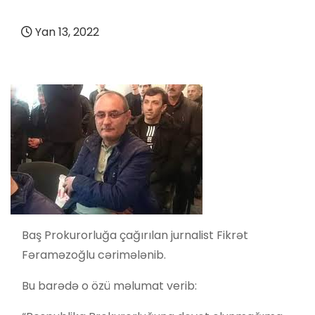
Yan 13, 2022
Baş Prokurorluğa çağırılan jurnalist Fikrət
Fəraməzoğlu cərimələnib.
Bu barədə o özü məlumat verib: