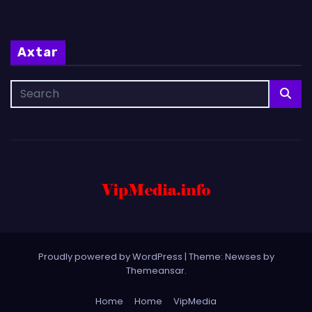
Axtar
Proudly powered by WordPress
|
Theme: Newses by
Themeansar
.
Home
Home
VipMedia