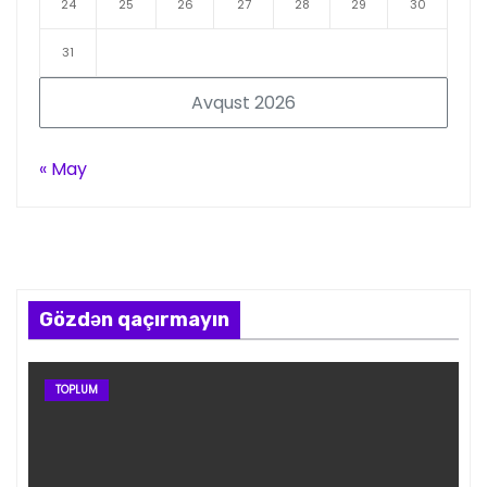
24
25
26
27
28
29
30
31
Avqust 2026
« May
Gözdən qaçırmayın
TOPLUM