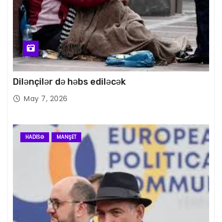
Dilənçilər də həbs ediləcək
May 7, 2026
HADISƏ
MANŞET