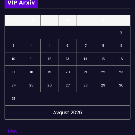
VİP Arxiv
ə
l
BE
ÇA
Ç
CA
C
Ş
B
ə
r
1
2
3
4
5
6
7
8
9
10
11
12
13
14
15
16
17
18
19
20
21
22
23
24
25
26
27
28
29
30
31
Avqust 2026
« May