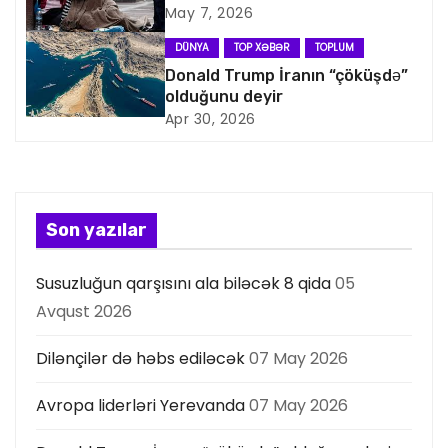
May 7, 2026
a
DÜNYA
TOP XƏBƏR
TOPLUM
s
Donald Trump İranın “çöküşdə”
olduğunu deyir
i
Apr 30, 2026
y
a
s
Son yazılar
ı
Susuzluğun qarşısını ala biləcək 8 qida
05
Avqust 2026
Dilənçilər də həbs ediləcək
07 May 2026
Avropa liderləri Yerevanda
07 May 2026