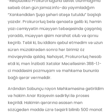
“Respublika Prokurorluğuna dəvət olunmağıma
səbəb ötən gün jamaz.info-da yayımladığım
“Xankəndidən Şuşa şəhəri atəşə tutuldu” başlıqlı
yazıdır. Prokurorluq belə qənaətə gəlib ki, həmin
yazı cəmiyyətin müəyyən təbəqəsində çaşqınlıq
yaradıb, müəyyən qisim narahat olub və qorxu
keçirib. Təbii ki, bu iddianı qəbul etmədim və uzun
sürən müzakirədən sonra hər birimiz öz
mövqeyində qaldıq. Nəhayət, Prokurorluq hesab
etdi ki, mən İnzibati Xətalar Məcəlləsinin 388-1.1-
ci maddəsini pozmuşam və məhkəmə bununla
bağlı qərar verməlidir.
Ardından Sabunçu rayon Məhkəməsinə gətirildim
və hakim Anar Rzayevin sədirliyi ilə proses
keçirildi. Hakimin qərarına əsasən mən
sözügedən maddə üzrə təqsirli bilinib 500 manat