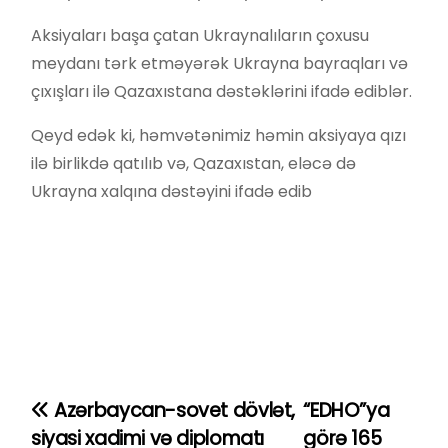
Aksiyaları başa çatan Ukraynalıların çoxusu
meydanı tərk etməyərək Ukrayna bayraqları və
çıxışları ilə Qazaxıstana dəstəklərini ifadə ediblər.
Qeyd edək ki, həmvətənimiz həmin aksiyaya qızı
ilə birlikdə qatılıb və, Qazaxıstan, eləcə də
Ukrayna xalqına dəstəyini ifadə edib
Azərbaycan-sovet dövlət,
“EDHO”ya
Y
siyasi xadimi və diplomatı
görə 165