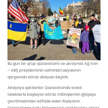
Bu gün bir qrup qazaxıstanlı və ukraynalı Ağ Evin
– ABŞ prezidentinin administrasiyasının
qarşısında etiraz aksiyası keçirib.
Aksiyaya qatılanlar Qazaxıstanda sosial
tələblərlə başlayan etiraz mitinqlərinin iğtişaşa
çevrilməsindən istifadə edən Rusiyanın
Qazaxıstana ordu birləşmələri yeritməsinə etiraz