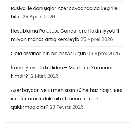
Rusiya ilə danışıqlar Azərbaycanda da keçirilə
bilər
25 Aprel 2026
Hesablama Palatası: Gəncə İcra Hakimiyyəti 11
milyon manat artıq xərcləyib
25 Aprel 2026
Qala divarlarının bir hissəsi uçub
09 Aprel 2026
İranın yeni ali dini lideri – Müctəba Xamenei
kimdir?
12 Mart 2026
Azərbaycan və Ermənistan sülhə hazırlaşır. Bəs
xalqlar arasındakı nifrəti necə aradan
qaldırmaq olar?
23 Fevral 2026