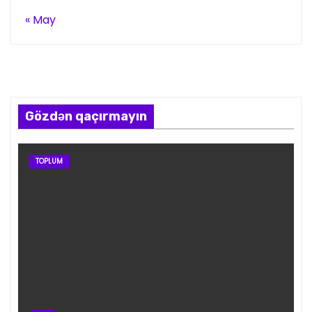
« May
Gözdən qaçırmayın
TOPLUM