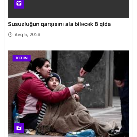
Susuzluğun qarşısını ala biləcək 8 qida
Avq 5, 2026
TOPLUM