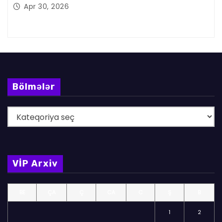
Apr 30, 2026
Bölmələr
B
ö
l
m
VİP Arxiv
ə
l
BE
ÇA
Ç
CA
C
Ş
B
ə
r
1
2