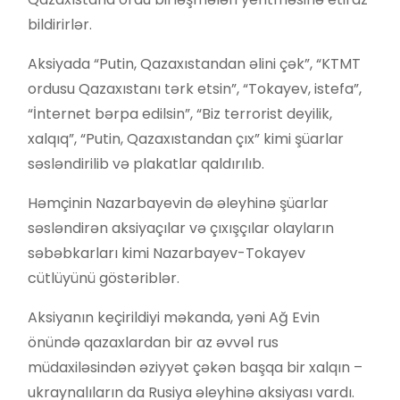
bildirirlər.
Aksiyada “Putin, Qazaxıstandan əlini çək”, “KTMT
ordusu Qazaxıstanı tərk etsin”, “Tokayev, istefa”,
“İnternet bərpa edilsin”, “Biz terrorist deyilik,
xalqıq”, “Putin, Qazaxıstandan çıx” kimi şüarlar
səsləndirilib və plakatlar qaldırılıb.
Həmçinin Nazarbayevin də əleyhinə şüarlar
səsləndirən aksiyaçılar və çıxışçılar olayların
səbəbkarları kimi Nazarbayev-Tokayev
cütlüyünü göstəriblər.
Aksiyanın keçirildiyi məkanda, yəni Ağ Evin
önündə qazaxlardan bir az əvvəl rus
müdaxiləsindən əziyyət çəkən başqa bir xalqın –
ukraynalıların da Rusiya əleyhinə aksiyası vardı.