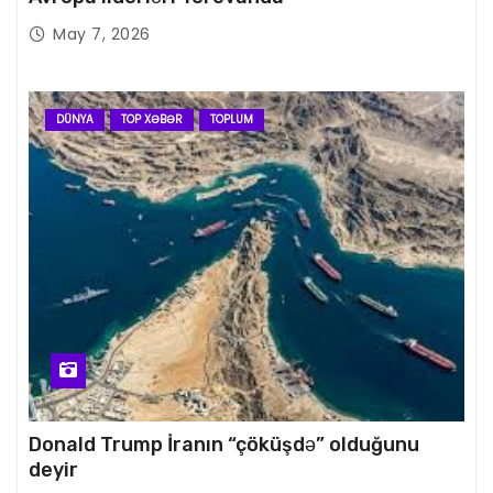
May 7, 2026
DÜNYA
TOP XƏBƏR
TOPLUM
Donald Trump İranın “çöküşdə” olduğunu
deyir