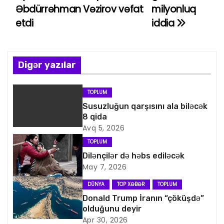
a
Əbdürrəhman Vəzirov vəfat
milyonluq
etdi
iddia
z
ı
n
Digər yazılar
a
TOPLUM
v
Susuzluğun qarşısını ala biləcək
8 qida
i
Avq 5, 2026
TOPLUM
q
Dilənçilər də həbs ediləcək
May 7, 2026
a
DÜNYA
TOP XƏBƏR
TOPLUM
s
Donald Trump İranın “çöküşdə”
olduğunu deyir
i
Apr 30, 2026