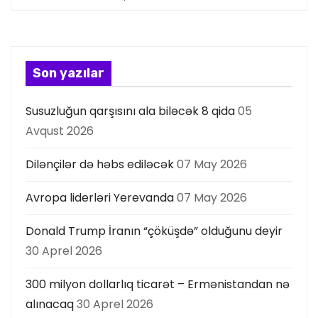
y
a
s
Son yazılar
ı
Susuzluğun qarşısını ala biləcək 8 qida
05
Avqust 2026
Dilənçilər də həbs ediləcək
07 May 2026
Avropa liderləri Yerevanda
07 May 2026
Donald Trump İranın “çöküşdə” olduğunu deyir
30 Aprel 2026
300 milyon dollarlıq ticarət – Ermənistandan nə
alınacaq
30 Aprel 2026