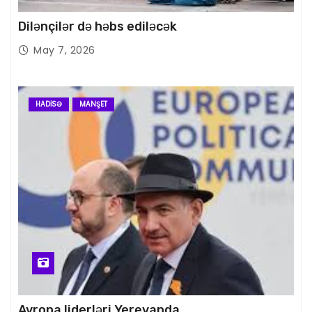
Dilənçilər də həbs ediləcək
May 7, 2026
HADISƏ
MANŞET
Avropa liderləri Yerevanda