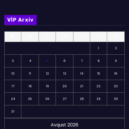
l
m
VİP Arxiv
ə
l
BE
ÇA
Ç
CA
C
Ş
B
ə
r
1
2
3
4
5
6
7
8
9
10
11
12
13
14
15
16
17
18
19
20
21
22
23
24
25
26
27
28
29
30
31
Avqust 2026