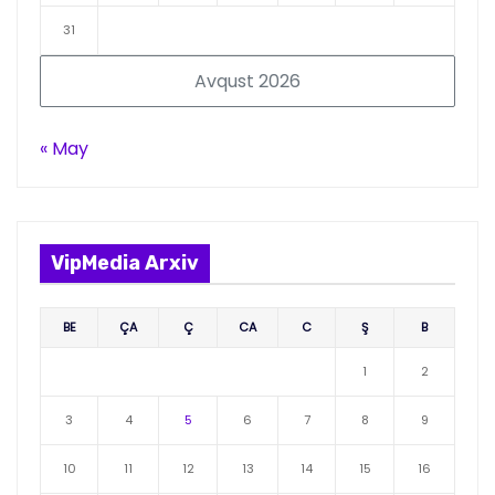
31
Avqust 2026
« May
VipMedia Arxiv
BE
ÇA
Ç
CA
C
Ş
B
1
2
3
4
5
6
7
8
9
10
11
12
13
14
15
16