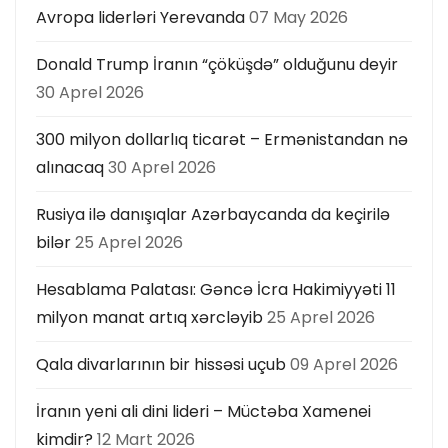
Avropa liderləri Yerevanda
07 May 2026
Donald Trump İranın “çöküşdə” olduğunu deyir
30 Aprel 2026
300 milyon dollarlıq ticarət – Ermənistandan nə
alınacaq
30 Aprel 2026
Rusiya ilə danışıqlar Azərbaycanda da keçirilə
bilər
25 Aprel 2026
Hesablama Palatası: Gəncə İcra Hakimiyyəti 11
milyon manat artıq xərcləyib
25 Aprel 2026
Qala divarlarının bir hissəsi uçub
09 Aprel 2026
İranın yeni ali dini lideri – Müctəba Xamenei
kimdir?
12 Mart 2026