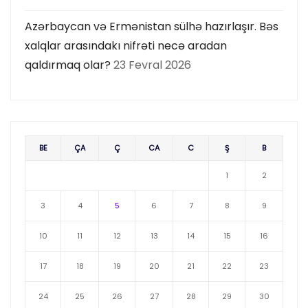
Azərbaycan və Ermənistan sülhə hazırlaşır. Bəs
xalqlar arasındakı nifrəti necə aradan
qaldırmaq olar?
23 Fevral 2026
BE
ÇA
Ç
CA
C
Ş
B
1
2
3
4
5
6
7
8
9
10
11
12
13
14
15
16
17
18
19
20
21
22
23
24
25
26
27
28
29
30