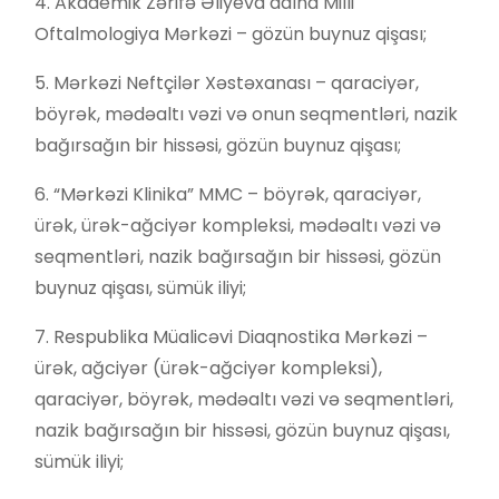
4. Akademik Zərifə Əliyeva adına Milli
Oftalmologiya Mərkəzi – gözün buynuz qişası;
5. Mərkəzi Neftçilər Xəstəxanası – qaraciyər,
böyrək, mədəaltı vəzi və onun seqmentləri, nazik
bağırsağın bir hissəsi, gözün buynuz qişası;
6. “Mərkəzi Klinika” MMC – böyrək, qaraciyər,
ürək, ürək-ağciyər kompleksi, mədəaltı vəzi və
seqmentləri, nazik bağırsağın bir hissəsi, gözün
buynuz qişası, sümük iliyi;
7. Respublika Müalicəvi Diaqnostika Mərkəzi –
ürək, ağciyər (ürək-ağciyər kompleksi),
qaraciyər, böyrək, mədəaltı vəzi və seqmentləri,
nazik bağırsağın bir hissəsi, gözün buynuz qişası,
sümük iliyi;