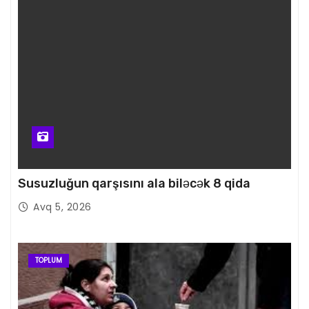
Susuzluğun qarşısını ala biləcək 8 qida
Avq 5, 2026
TOPLUM