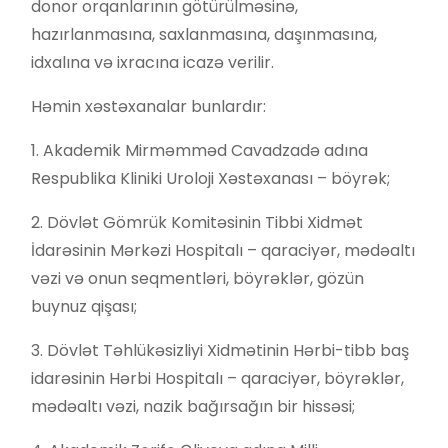
donor orqanlarının götürülməsinə,
hazırlanmasına, saxlanmasına, daşınmasına,
idxalına və ixracına icazə verilir.
Həmin xəstəxanalar bunlardır:
1. Akademik Mirməmməd Cavadzadə adına
Respublika Kliniki Uroloji Xəstəxanası – böyrək;
2. Dövlət Gömrük Komitəsinin Tibbi Xidmət
İdarəsinin Mərkəzi Hospitalı – qaraciyər, mədəaltı
vəzi və onun seqmentləri, böyrəklər, gözün
buynuz qişası;
3. Dövlət Təhlükəsizliyi Xidmətinin Hərbi-tibb baş
idarəsinin Hərbi Hospitalı – qaraciyər, böyrəklər,
mədəaltı vəzi, nazik bağırsağın bir hissəsi;