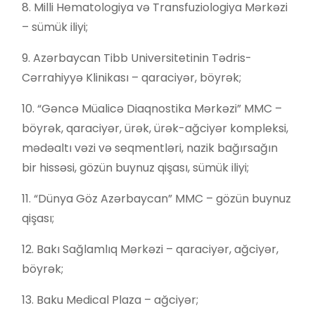
8. Milli Hematologiya və Transfuziologiya Mərkəzi
– sümük iliyi;
9. Azərbaycan Tibb Universitetinin Tədris-
Cərrahiyyə Klinikası – qaraciyər, böyrək;
10. “Gəncə Müalicə Diaqnostika Mərkəzi” MMC –
böyrək, qaraciyər, ürək, ürək-ağciyər kompleksi,
mədəaltı vəzi və seqmentləri, nazik bağırsağın
bir hissəsi, gözün buynuz qişası, sümük iliyi;
11. “Dünya Göz Azərbaycan” MMC – gözün buynuz
qişası;
12. Bakı Sağlamlıq Mərkəzi – qaraciyər, ağciyər,
böyrək;
13. Baku Medical Plaza – ağciyər;