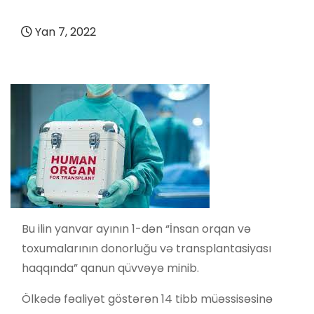
Yan 7, 2022
Bu ilin yanvar ayının 1-dən “İnsan orqan və
toxumalarının donorluğu və transplantasiyası
haqqında” qanun qüvvəyə minib.
Ölkədə fəaliyət göstərən 14 tibb müəssisəsinə