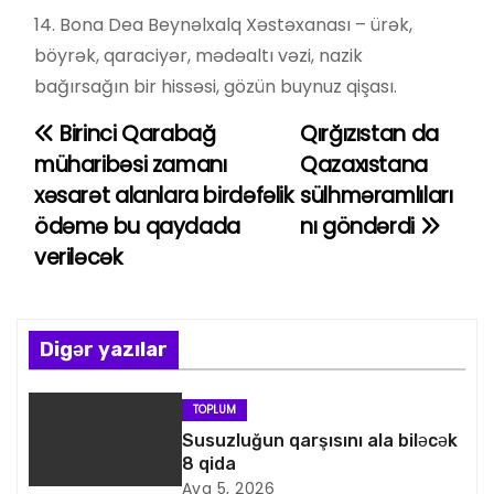
14. Bona Dea Beynəlxalq Xəstəxanası – ürək,
böyrək, qaraciyər, mədəaltı vəzi, nazik
bağırsağın bir hissəsi, gözün buynuz qişası.
Birinci Qarabağ
Qırğızıstan da
Y
müharibəsi zamanı
Qazaxıstana
a
xəsarət alanlara birdəfəlik
sülhməramlıları
ödəmə bu qaydada
nı göndərdi
z
veriləcək
ı
n
Digər yazılar
a
v
TOPLUM
Susuzluğun qarşısını ala biləcək
i
8 qida
Avq 5, 2026