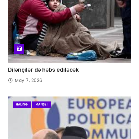
Dilənçilər də həbs ediləcək
May 7, 2026
HADISƏ
MANŞET