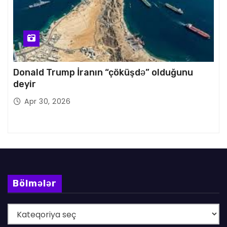
Donald Trump İranın “çöküşdə” olduğunu
deyir
Apr 30, 2026
Bölmələr
B
ö