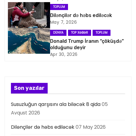
q
TOPLUM
a
Dilənçilər də həbs ediləcək
May 7, 2026
s
DÜNYA
TOP XƏBƏR
TOPLUM
i
Donald Trump İranın “çöküşdə”
olduğunu deyir
y
Apr 30, 2026
a
s
Son yazılar
ı
Susuzluğun qarşısını ala biləcək 8 qida
05
Avqust 2026
Dilənçilər də həbs ediləcək
07 May 2026