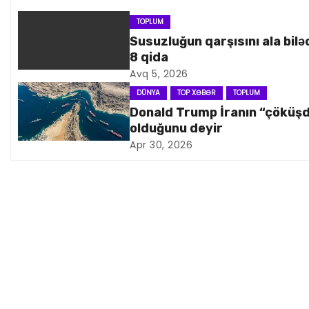
n
TOPLUM
Susuzluğun qarşısını ala bilə
a
8 qida
Avq 5, 2026
v
DÜNYA
TOP XƏBƏR
TOPLUM
i
Donald Trump İranın “çöküş
olduğunu deyir
q
Apr 30, 2026
a
s
i
y
a