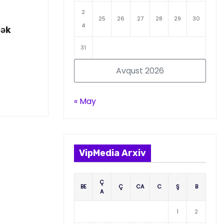
2
25
26
27
28
29
30
4
cək
31
Avqust 2026
« May
VipMedia Arxiv
Ç
BE
Ç
CA
C
Ş
B
A
1
2