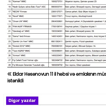
Eldar Həsənovun 11 il həbsi və əmlakının mü
Y
istənildi
a
z
Digər yazılar
ı