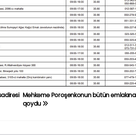
sadirəsi
Məhkəmə Poroşenkonun bütün əmlakına
qoydu