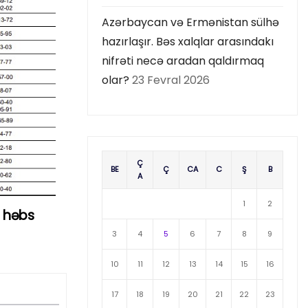
Azərbaycan və Ermənistan sülhə
hazırlaşır. Bəs xalqlar arasındakı
nifrəti necə aradan qaldırmaq
olar?
23 Fevral 2026
Ç
BE
Ç
CA
C
Ş
B
A
1
2
 həbs
3
4
5
6
7
8
9
10
11
12
13
14
15
16
17
18
19
20
21
22
23