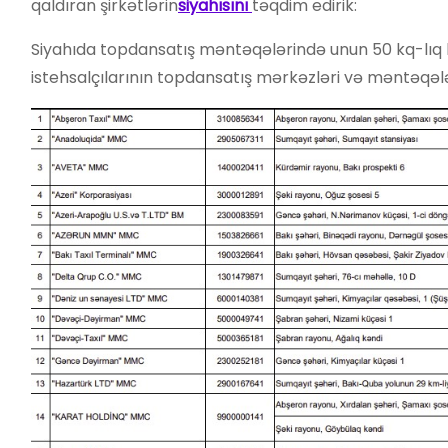
qaldıran şirkətlərin
siyahısını
təqdim edirik:
Siyahıda topdansatış məntəqələrində unun 50 kq-lıq 
istehsalçılarının topdansatış mərkəzləri və məntəqələr