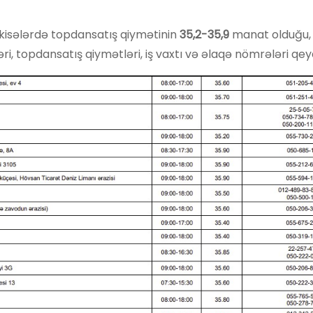
kisələrdə topdansatış qiymətinin
35,2-35,9
manat olduğu,
i, topdansatış qiymətləri, iş vaxtı və əlaqə nömrələri qeyd