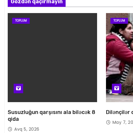
Gözdən qaçırmayın
TOPLUM
TOPLUM
Susuzluğun qarşısını ala biləcək 8
Dilənçilər
qida
May 7, 2
Avq 5, 2026