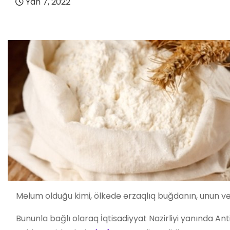
Yan 7, 2022
Məlum olduğu kimi, ölkədə ərzaqlıq buğdanın, unun və 
Bununla bağlı olaraq İqtisadiyyat Nazirliyi yanında An