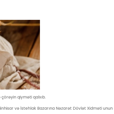
çörəyin qiyməti qalxıb.
tiinhisar və İstehlak Bazarına Nəzarət Dövlət Xidməti unun