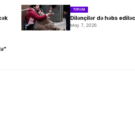
TOPLUM
cək
Dilənçilər də həbs edilə
May 7, 2026
də”