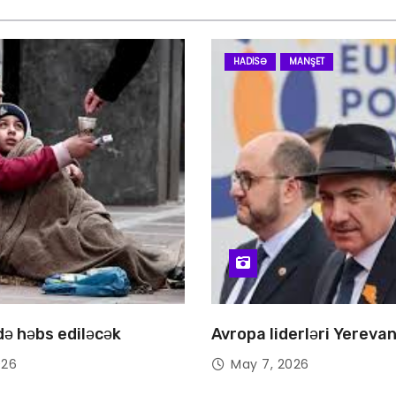
HADISƏ
MANŞET
 də həbs ediləcək
Avropa liderləri Yereva
026
May 7, 2026