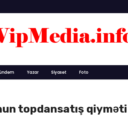
ündəm
Yazar
Siyasət
Foto
unun topdansatış qiyməti