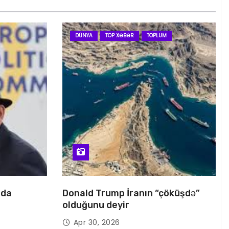
DÜNYA
TOP XƏBƏR
TOPLUM
nda
Donald Trump İranın “çöküşdə”
olduğunu deyir
Apr 30, 2026