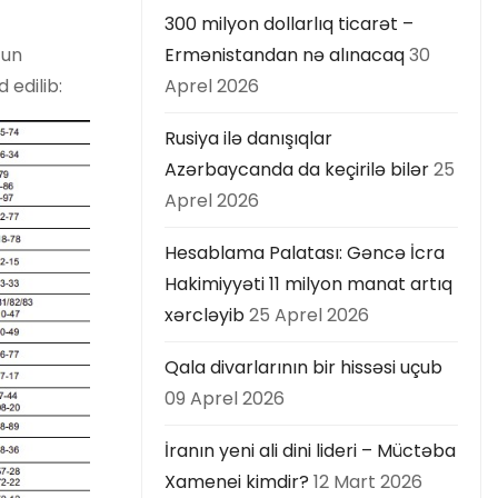
300 milyon dollarlıq ticarət –
 un
Ermənistandan nə alınacaq
30
 edilib:
Aprel 2026
Rusiya ilə danışıqlar
Azərbaycanda da keçirilə bilər
25
Aprel 2026
Hesablama Palatası: Gəncə İcra
Hakimiyyəti 11 milyon manat artıq
xərcləyib
25 Aprel 2026
Qala divarlarının bir hissəsi uçub
09 Aprel 2026
İranın yeni ali dini lideri – Müctəba
Xamenei kimdir?
12 Mart 2026