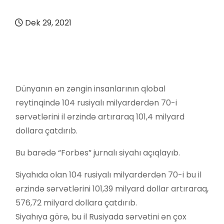
Dek 29, 2021
Dünyanın ən zəngin insanlarının qlobal
reytinqində 104 rusiyalı milyarderdən 70-i
sərvətlərini il ərzində artıraraq 101,4 milyard
dollara çatdırıb.
Bu barədə “Forbes” jurnalı siyahı açıqlayıb.
Siyahıda olan 104 rusiyalı milyarderdən 70-i bu il
ərzində sərvətlərini 101,39 milyard dollar artıraraq,
576,72 milyard dollara çatdırıb.
Siyahıya görə, bu il Rusiyada sərvətini ən çox