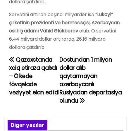
dollara çatdırıb.
Sərvətini artıran beşinci milyarder isə
“Lukoyl”
şirkətinin prezidenti və həmtəsisçisi, Azərbaycan
əsilli iş adamı Vahid Ələkbərov
olub. O sərvətini
6,44 milyard dollar artıraraq, 26,16 milyard
dollara çatdırıb.
Qazaxstanda
Dostundan 1 milyon
Y
xalq etiraza qalxdı
dollar alıb
a
– Ölkədə
qaytarmayan
fövqəladə
azərbaycanlı
z
vəziyyət elan edildi
Rusiyadan departasiya
ı
olundu
n
a
Digər yazılar