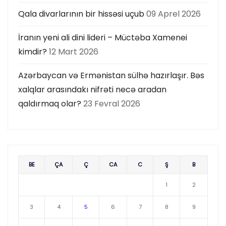
Qala divarlarının bir hissəsi uçub
09 Aprel 2026
İranın yeni ali dini lideri – Müctəba Xamenei
kimdir?
12 Mart 2026
Azərbaycan və Ermənistan sülhə hazırlaşır. Bəs
xalqlar arasındakı nifrəti necə aradan
qaldırmaq olar?
23 Fevral 2026
BE
ÇA
Ç
CA
C
Ş
B
1
2
3
4
5
6
7
8
9