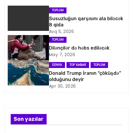
v
TOPLUM
i
Susuzluğun qarşısını ala biləcək
8 qida
q
Avq 5, 2026
a
TOPLUM
Dilənçilər də həbs ediləcək
s
May 7, 2026
i
DÜNYA
TOP XƏBƏR
TOPLUM
Donald Trump İranın “çöküşdə”
y
olduğunu deyir
Apr 30, 2026
a
s
ı
Son yazılar