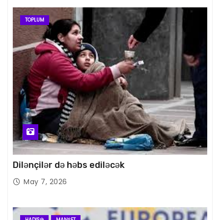
TOPLUM
Dilənçilər də həbs ediləcək
May 7, 2026
HADISƏ
MANŞET