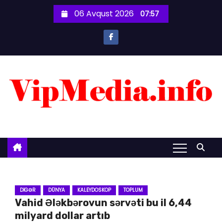
S
06 Avqust 2026
07:57
k
i
p
t
o
c
o
n
t
e
n
t
DIGƏR
DÜNYA
KALEYDOSKOP
TOPLUM
Vahid Ələkbərovun sərvəti bu il 6,44
milyard dollar artıb