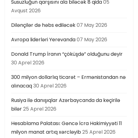
Susuzluğun qarşısını ala biləcək 8 qida
05
Avqust 2026
Dilənçilər də həbs ediləcək
07 May 2026
Avropa liderləri Yerevanda
07 May 2026
Donald Trump İranın “çöküşdə” olduğunu deyir
30 Aprel 2026
300 milyon dollarlıq ticarət – Ermənistandan nə
alınacaq
30 Aprel 2026
Rusiya ilə danışıqlar Azərbaycanda da keçirilə
bilər
25 Aprel 2026
Hesablama Palatası: Gəncə İcra Hakimiyyəti 11
milyon manat artıq xərcləyib
25 Aprel 2026