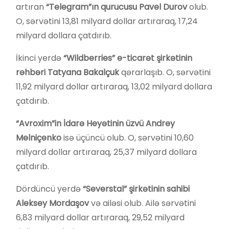
artıran
“Telegram”ın qurucusu Pavel Durov
olub.
O, sərvətini 13,81 milyard dollar artıraraq, 17,24
milyard dollara çatdırıb.
İkinci yerdə
“Wildberries” e-ticarət şirkətinin
rəhbəri Tatyana Bakalçuk
qərarlaşıb. O, sərvətini
11,92 milyard dollar artıraraq, 13,02 milyard dollara
çatdırıb.
“Avroxim”in İdarə Heyətinin üzvü Andrey
Melniçenko
isə üçüncü olub. O, sərvətini 10,60
milyard dollar artıraraq, 25,37 milyard dollara
çatdırıb.
Dördüncü yerdə
“Severstal” şirkətinin sahibi
Aleksey Mordaşov
və ailəsi olub. Ailə sərvətini
6,83 milyard dollar artıraraq, 29,52 milyard