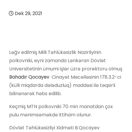
Dek 29, 2021
Ləğv edilmiş Milli Təhlükəsizlik Nazirliyinin
polkovniki, eyni zamanda Lənkəran Dövlət
Universitetinin ümumi işlər üzrə prorektoru olmuş
Bahadır Qocayev
Cinayət Məcəlləsinin 178.3.2-ci
(külli miqdarda dələduzluq) maddəsi ilə təqsirli
bilinənərək həbs edilib.
Keçmiş MTN polkovniki 70 min manatdan çox
pulu mənimsəməkdə ittiham olunur.
Dövlət Təhlükəsizliyi Xidməti B.Qocayev