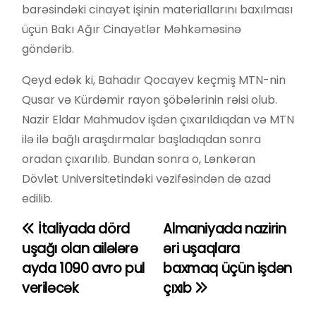
barəsindəki cinayət işinin materiallarını baxılması
üçün Bakı Ağır Cinayətlər Məhkəməsinə
göndərib.
Qeyd edək ki, Bahadır Qocayev keçmiş MTN-nin
Qusar və Kürdəmir rayon şöbələrinin rəisi olub.
Nazir Eldar Mahmudov işdən çıxarıldıqdan və MTN
ilə ilə bağlı araşdırmalar başladıqdan sonra
oradan çıxarılıb. Bundan sonra o, Lənkəran
Dövlət Universitetindəki vəzifəsindən də azad
edilib.
İtaliyada dörd
Almaniyada nazirin
Y
uşağı olan ailələrə
əri uşaqlara
a
ayda 1090 avro pul
baxmaq üçün işdən
veriləcək
çıxıb
z