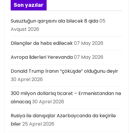
s
Son yazılar
ı
Susuzluğun qarşısını ala biləcək 8 qida
05
Avqust 2026
Dilənçilər də həbs ediləcək
07 May 2026
Avropa liderləri Yerevanda
07 May 2026
Donald Trump İranın “çöküşdə” olduğunu deyir
30 Aprel 2026
300 milyon dollarlıq ticarət – Ermənistandan nə
alınacaq
30 Aprel 2026
Rusiya ilə danışıqlar Azərbaycanda da keçirilə
bilər
25 Aprel 2026