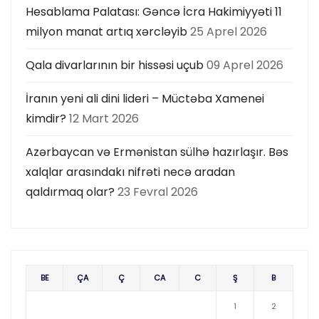
Hesablama Palatası: Gəncə İcra Hakimiyyəti 11
milyon manat artıq xərcləyib
25 Aprel 2026
Qala divarlarının bir hissəsi uçub
09 Aprel 2026
İranın yeni ali dini lideri – Müctəba Xamenei
kimdir?
12 Mart 2026
Azərbaycan və Ermənistan sülhə hazırlaşır. Bəs
xalqlar arasındakı nifrəti necə aradan
qaldırmaq olar?
23 Fevral 2026
BE
ÇA
Ç
CA
C
Ş
B
1
2