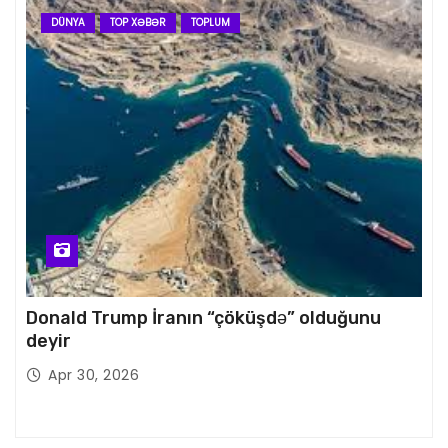
DÜNYA
TOP XƏBƏR
TOPLUM
Donald Trump İranın “çöküşdə” olduğunu
deyir
Apr 30, 2026