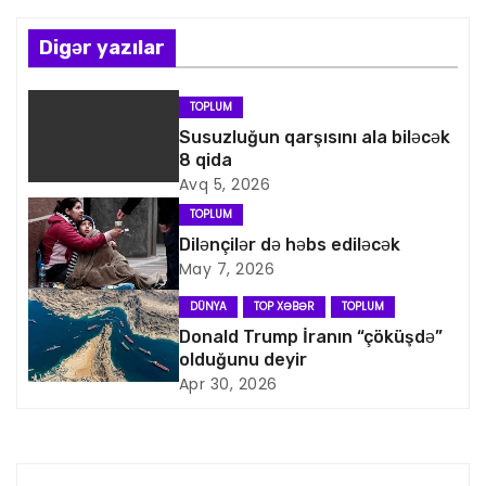
ı
n
Digər yazılar
a
TOPLUM
v
Susuzluğun qarşısını ala biləcək
8 qida
i
Avq 5, 2026
TOPLUM
q
Dilənçilər də həbs ediləcək
May 7, 2026
a
DÜNYA
TOP XƏBƏR
TOPLUM
s
Donald Trump İranın “çöküşdə”
olduğunu deyir
i
Apr 30, 2026
y
a