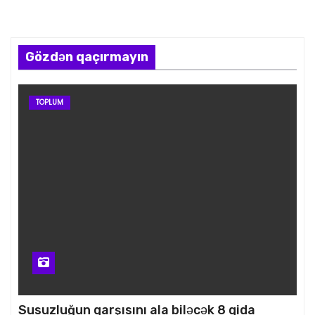
Gözdən qaçırmayın
TOPLUM
Susuzluğun qarşısını ala biləcək 8 qida