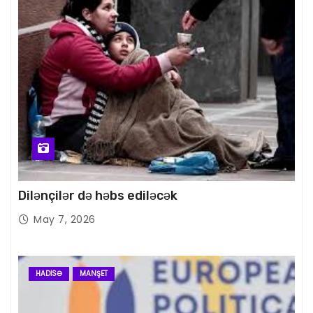
Dilənçilər də həbs ediləcək
May 7, 2026
HADISƏ
MANŞET