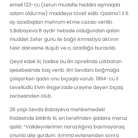
əməli 123-cü (zəruri müdafiə həddini aşmaqda
adam öldürmə) maddəyə tövsif edib. Qadına 1 il 6
ay azadlıqdan məhrum etmə cəzası verilib.
S.Babayeva 8 aydır həbsdə olduğundan qalan
müddət Zəfər günü ilə bağlı Amnistiya aktının
təsir dairəsinə düşüb və o, azadlığa buraxılıb.
Qeyd edək ki, hadisə bu ilin aprelində Lökbatan
qəsəbəsində baş verib. Əri Sevdanı boğmağa
çalışarkən qadın onu bıçaqla vurub. 1994-cü il
təvəllüdlü Elvin Əsgərzadə ürəyinə dəyən bıçaq
zərbəsindən ölüb.
26 yaşlı Sevda Babayeva məhkəmədəki
ifadəsində bildirib ki, əri tərəfindən şiddətə məruz
qalıb: “Valideynlərimin narazılığına baxmayaraq
onunla ailə qurdum. Amma evlənəndən sonra