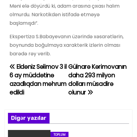
Məni elə döyürdü ki, adam arasına çıxası halım
olmurdu. Narkotikdən istifadə etməyə
başlamışdı”.
Ekspertiza S.Babayevanın üzərində xəsarətlərin,
boynunda boğulmaya xarakterik izlərin olması
barədə rəy verib.
Eldəniz Səlimov 3 il
Gülnarə Kərimovanın
Y
6 ay müddətinə
daha 293 milyon
a
azadlıqdan məhrum
dolları müsadirə
edildi
olunur
z
ı
n
Digər yazılar
a
TOPLUM