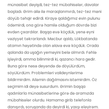
münasibət dəyişdi, tez-tez mübahisələr, davalar
başladı. Ərim ailə ilə maraqlanmırdı, tez-tez məni
döyüb təhqir edirdi. Kirayə qaldığımız evin pulunu
ödəmirdi, ona görə hamilə olduğum dövrdə bizi
evdən çıxardılar. Başqa evə köçdük, yenə eyni
vəziyyət təkrarlandı. Məcbur qalıb, Lökbatanda
atamın həyətində olan əlavə evə köçdük. Orada
qalanda da uşağın yeməyini belə almırdı. Fəhlə
işləyirdi, amma bilinmirdi ki, qazancı hara gedir.
Buna görə nəsə deyəndə də döyülürdüm,
söyülürdüm. Problemləri valideynlərimə
bildirmirdim. Ailəmin dağılmasını istəmirdim. Öz
seçimim idi deyə susurdum. Ərimin başqa
qadınlarla münasibətlərinə görə də aramızda
mübahisələr olurdu. Hamama girib telefonla
danışırdı, soruşanda da deyirdi ki, yaxşı eləyirəm.