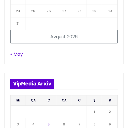
24
25
26
27
28
29
30
31
Avqust 2026
« May
VipMedia Arxiv
BE
ÇA
Ç
CA
C
Ş
B
1
2
3
4
5
6
7
8
9