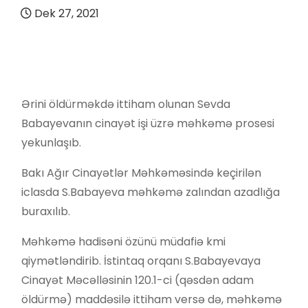
Dek 27, 2021
Ərini öldürməkdə ittiham olunan Sevda
Babayevanın cinayət işi üzrə məhkəmə prosesi
yekunlaşıb.
Bakı Ağır Cinayətlər Məhkəməsində keçirilən
iclasda S.Babayeva məhkəmə zalından azadlığa
buraxılıb.
Məhkəmə hadisəni özünü müdafiə kmi
qiymətləndirib. İstintaq orqanı S.Babayevaya
Cinayət Məcəlləsinin 120.1-ci (qəsdən adam
öldürmə) maddəsilə ittiham versə də, məhkəmə