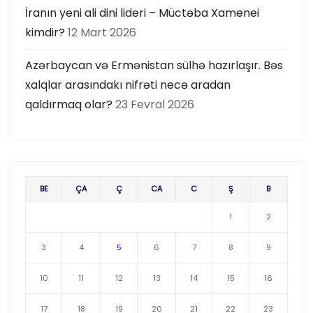
İranın yeni ali dini lideri – Müctəba Xamenei
kimdir?
12 Mart 2026
Azərbaycan və Ermənistan sülhə hazırlaşır. Bəs
xalqlar arasındakı nifrəti necə aradan
qaldırmaq olar?
23 Fevral 2026
BE
ÇA
Ç
CA
C
Ş
B
1
2
3
4
5
6
7
8
9
10
11
12
13
14
15
16
17
18
19
20
21
22
23