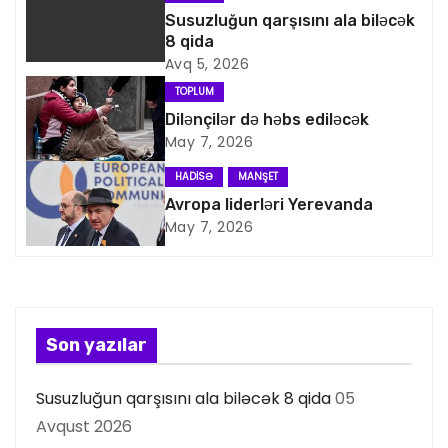
v
Susuzluğun qarşısını ala biləcək
8 qida
i
Avq 5, 2026
TOPLUM
q
Dilənçilər də həbs ediləcək
May 7, 2026
a
HADISƏ
MANŞET
s
Avropa liderləri Yerevanda
May 7, 2026
i
y
a
Son yazılar
s
Susuzluğun qarşısını ala biləcək 8 qida
05
ı
Avqust 2026