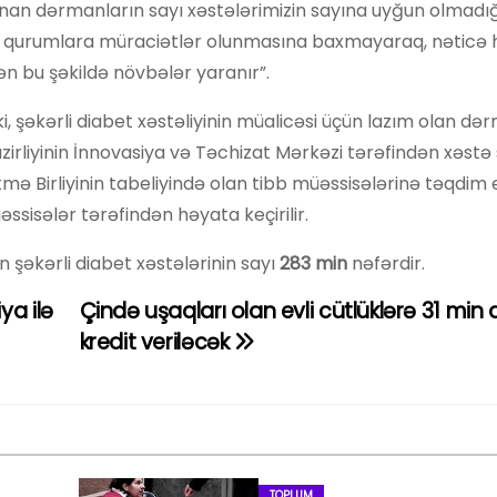
alınan dərmanların sayı xəstələrimizin sayına uyğun olmadı
üst qurumlara müraciətlər olunmasına baxmayaraq, nəticə 
n bu şəkildə növbələr yaranır”.
 ki, şəkərli diabet xəstəliyinin müalicəsi üçün lazım olan də
zirliyinin İnnovasiya və Təchizat Mərkəzi tərəfindən xəstə
mə Birliyinin tabeliyində olan tibb müəssisələrinə təqdim ed
isələr tərəfindən həyata keçirilir.
şəkərli diabet xəstələrinin sayı
283 min
nəfərdir.
ya ilə
Çində uşaqları olan evli cütlüklərə 31 min 
kredit veriləcək
TOPLUM