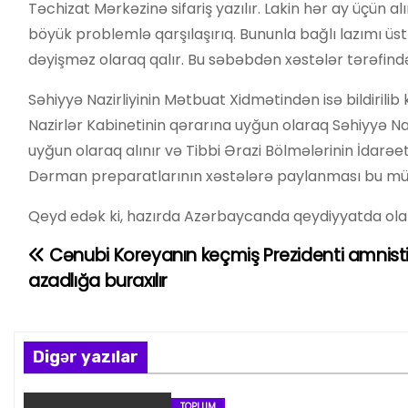
Təchizat Mərkəzinə sifariş yazılır. Lakin hər ay üçün 
böyük problemlə qarşılaşırıq. Bununla bağlı lazımı 
dəyişməz olaraq qalır. Bu səbəbdən xəstələr tərəfində
Səhiyyə Nazirliyinin Mətbuat Xidmətindən isə bildirilib
Nazirlər Kabinetinin qərarına uyğun olaraq Səhiyyə Na
uyğun olaraq alınır və Tibbi Ərazi Bölmələrinin İdarəet
Dərman preparatlarının xəstələrə paylanması bu müəss
Qeyd edək ki, hazırda Azərbaycanda qeydiyyatda olan 
Cənubi Koreyanın keçmiş Prezidenti amnisti
Y
azadlığa buraxılır
a
z
Digər yazılar
ı
TOPLUM