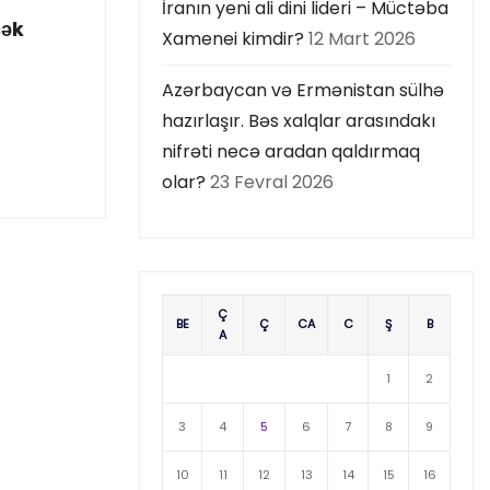
İranın yeni ali dini lideri – Müctəba
cək
Xamenei kimdir?
12 Mart 2026
Azərbaycan və Ermənistan sülhə
hazırlaşır. Bəs xalqlar arasındakı
nifrəti necə aradan qaldırmaq
olar?
23 Fevral 2026
Ç
BE
Ç
CA
C
Ş
B
A
1
2
3
4
5
6
7
8
9
10
11
12
13
14
15
16