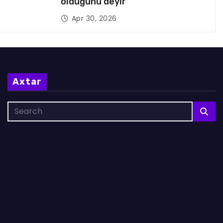
olduğunu deyir
Apr 30, 2026
Axtar