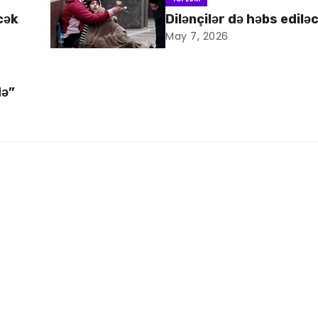
cək
Dilənçilər də həbs edilə
May 7, 2026
də”