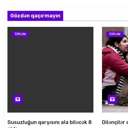
Gözdən qaçırmayın
TOPLUM
TOPLUM
Susuzluğun qarşısını ala biləcək 8
Dilənçilər