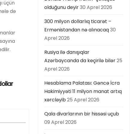
ğı üçün
olduğunu deyir
30 Aprel 2026
hələ də
300 milyon dollarlıq ticarət –
Ermənistandan nə alınacaq
30
rmanlar
Aprel 2026
 sayına
ilir.
Rusiya ilə danışıqlar
Azərbaycanda da keçirilə bilər
25
Aprel 2026
Hesablama Palatası: Gəncə İcra
dollar
Hakimiyyəti 11 milyon manat artıq
xərcləyib
25 Aprel 2026
Qala divarlarının bir hissəsi uçub
09 Aprel 2026