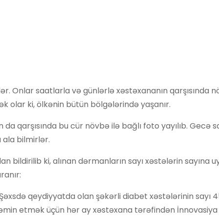
lər. Onlar saatlarla və günlərlə xəstəxananın qarşısında 
olar ki, ölkənin bütün bölgələrində yaşanır.
 da qarşısında bu cür növbə ilə bağlı foto yayılıb. Gecə 
ala bilmirlər.
 bildirilib ki, alınan dərmanların sayı xəstələrin sayına 
ranır:
Şəxsdə qeydiyyatda olan şəkərli diabet xəstələrinin sayı 
 təmin etmək üçün hər ay xəstəxana tərəfindən İnnovasiya