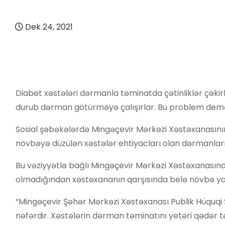
Dek 24, 2021
Diabet xəstələri dərmanla təminatda çətinliklər çəkir
durub dərman götürməyə çalışırlar. Bu problem demək 
Sosial şəbəkələrdə Mingəçevir Mərkəzi Xəstəxanasının
növbəyə düzülən xəstələr ehtiyacları olan dərmanları 
Bu vəziyyətlə bağlı Mingəçevir Mərkəzi Xəstəxanasından
olmadığından xəstəxananın qarşısında belə növbə ya
“Mingəçevir Şəhər Mərkəzi Xəstəxanası Publik Hüquqi 
nəfərdir. Xəstələrin dərman təminatını yetəri qədər