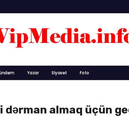
ündəm
Yazar
Siyasət
Foto
əri dərman almaq üçün g