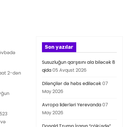
Son yazılar
növbədə
Susuzluğun qarşısını ala biləcək 8
qida
05 Avqust 2026
saat 2-dən
Dilənçilər də həbs ediləcək
07
May 2026
uyğun
Avropa liderləri Yerevanda
07
May 2026
4523
 və
Donald Trump İranın “çöküşdə”