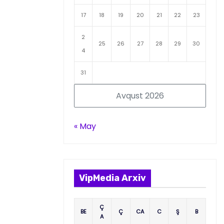
17
18
19
20
21
22
23
2
25
26
27
28
29
30
4
31
Avqust 2026
« May
VipMedia Arxiv
Ç
BE
Ç
CA
C
Ş
B
A