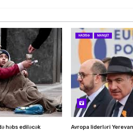
HADISƏ
MANŞET
 də həbs ediləcək
Avropa liderləri Yereva