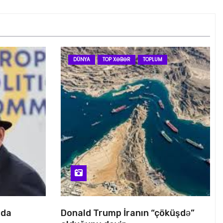
DÜNYA
TOP XƏBƏR
TOPLUM
nda
Donald Trump İranın “çöküşdə”