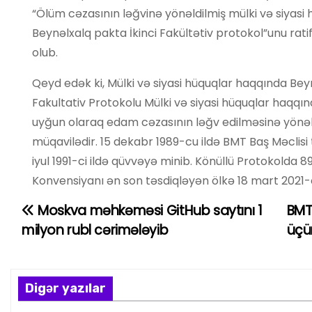
“Ölüm cəzasının ləğvinə yönəldilmiş mülki və siyasi
Beynəlxalq pakta İkinci Fakültətiv protokol”unu rat
olub.
Qeyd edək ki, Mülki və siyasi hüquqlar haqqında Beyn
Fakultativ Protokolu Mülki və siyasi hüquqlar haqqı
uyğun olaraq edam cəzasının ləğv edilməsinə yönə
müqavilədir. 15 dekabr 1989-cu ildə BMT Baş Məclisi t
iyul 1991-ci ildə qüvvəyə minib. Könüllü Protokolda 89 
Konvensiyanı ən son təsdiqləyən ölkə 18 mart 2021-c
Moskva məhkəməsi GitHub saytını 1
BMT
Y
milyon rubl cərimələyib
üçü
a
z
Digər yazılar
ı