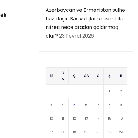
Azərbaycan və Ermənistan sülhə
cək
hazırlaşır. Bəs xalqlar arasındakı
nifrəti necə aradan qaldırmaq
olar?
23 Fevral 2026
Ç
BE
Ç
CA
C
Ş
B
A
1
2
3
4
5
6
7
8
9
10
11
12
13
14
15
16
17
18
19
20
21
22
23