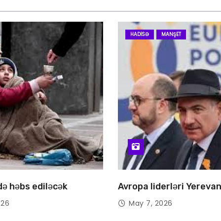
HADISƏ
MANŞET
 də həbs ediləcək
Avropa liderləri Yereva
026
May 7, 2026