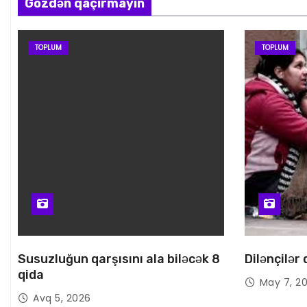
Gözdən qaçırmayın
TOPLUM
TOPLUM
Susuzluğun qarşısını ala biləcək 8
Dilənçilər
qida
May 7, 2
Avq 5, 2026