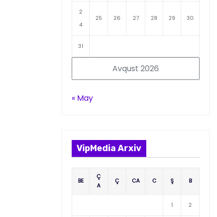
2
25
26
27
28
29
30
4
31
Avqust 2026
« May
VipMedia Arxiv
Ç
BE
Ç
CA
C
Ş
B
A
1
2