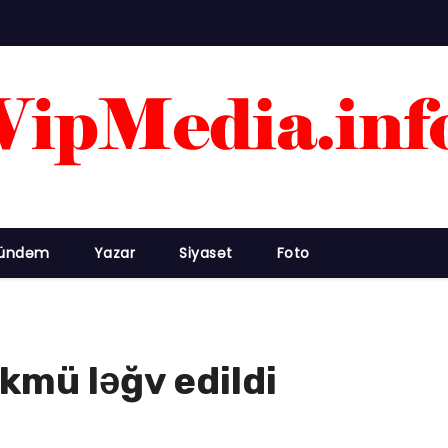
ündəm
Yazar
Siyasət
Foto
mü ləğv edildi