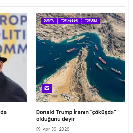
DÜNYA
TOP XƏBƏR
TOPLUM
nda
Donald Trump İranın “çöküşdə”
olduğunu deyir
Apr 30, 2026