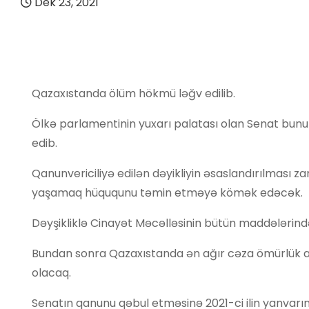
Dek 23, 2021
Qazaxıstanda ölüm hökmü ləğv edilib.
Ölkə parlamentinin yuxarı palatası olan Senat bunu
edib.
Qanunvericiliyə edilən dəyikliyin əsaslandırılması zam
yaşamaq hüququnu təmin etməyə kömək edəcək.
Dəyşikliklə Cinayət Məcəlləsinin bütün maddələrind
Bundan sonra Qazaxıstanda ən ağır cəza ömürlü
olacaq.
Senatın qanunu qəbul etməsinə 2021-ci ilin yanvar