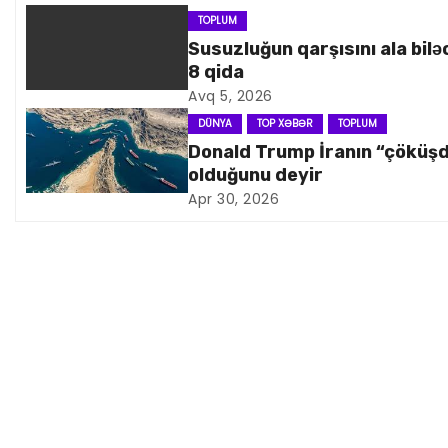
n
TOPLUM
Susuzluğun qarşısını ala bilə
a
8 qida
Avq 5, 2026
v
DÜNYA
TOP XƏBƏR
TOPLUM
i
Donald Trump İranın “çöküş
olduğunu deyir
q
Apr 30, 2026
a
s
i
y
a