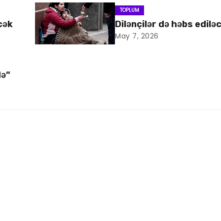
TOPLUM
cək
Dilənçilər də həbs edilə
May 7, 2026
də”