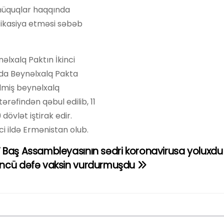
 hüquqlar haqqında
ifikasiya etməsi səbəb
əlxalq Paktın İkinci
nda Beynəlxalq Pakta
lmiş beynəlxalq
ərəfindən qəbul edilib, 11
dövlət iştirak edir.
i ildə Ermənistan olub.
 Baş Assambleyasının sədri koronavirusa yoluxdu
ncü dəfə vaksin vurdurmuşdu