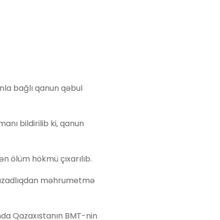
nla bağlı qanun qəbul
anı bildirilib ki, qanun
ən ölüm hökmü çıxarılıb.
k azadlıqdan məhrumetmə
ında Qazaxıstanın BMT-nin