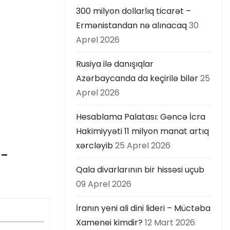
300 milyon dollarlıq ticarət –
Ermənistandan nə alınacaq
30
Aprel 2026
Rusiya ilə danışıqlar
Azərbaycanda da keçirilə bilər
25
Aprel 2026
Hesablama Palatası: Gəncə İcra
Hakimiyyəti 11 milyon manat artıq
xərcləyib
25 Aprel 2026
 –
Qala divarlarının bir hissəsi uçub
09 Aprel 2026
İranın yeni ali dini lideri – Müctəba
Xamenei kimdir?
12 Mart 2026