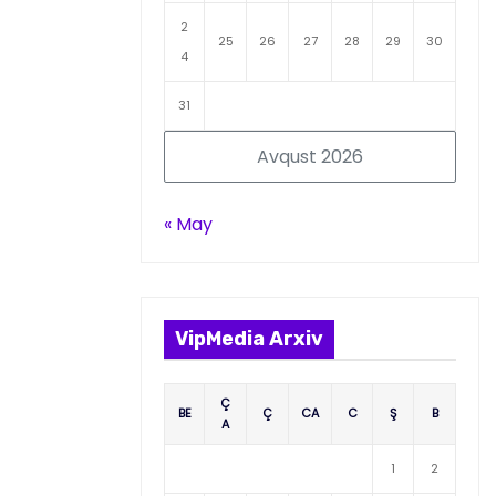
2
25
26
27
28
29
30
4
31
Avqust 2026
« May
VipMedia Arxiv
Ç
BE
Ç
CA
C
Ş
B
A
1
2