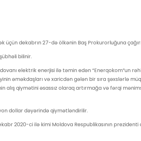
k üçün dekabrın 27-də ölkənin Baş Prokurorluğuna çağırıl
həli bilinir.
dovanı elektrik enerjisi ilə təmin edən “Enerqokom”un rəhb
tliyinin əməkdaşları və xaricdən gələn bir sıra şəxslərlə müq
jisinin alış qiymətini əsassız olaraq artırmağa və fərqi mən
on dollar dəyərində qiymətləndirilir.
ekabr 2020-ci ilə kimi Moldova Respublikasının prezidenti 