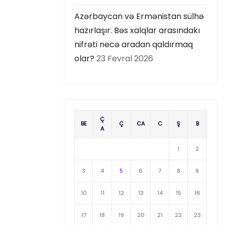
Azərbaycan və Ermənistan sülhə
hazırlaşır. Bəs xalqlar arasındakı
nifrəti necə aradan qaldırmaq
olar?
23 Fevral 2026
Ç
BE
Ç
CA
C
Ş
B
A
1
2
3
4
5
6
7
8
9
10
11
12
13
14
15
16
17
18
19
20
21
22
23