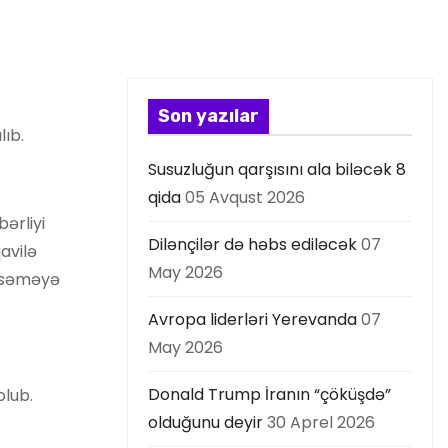
Son yazılar
ıb.
Susuzluğun qarşısını ala biləcək 8
qida
05 Avqust 2026
ərliyi
Dilənçilər də həbs ediləcək
07
avilə
May 2026
imsəməyə
Avropa liderləri Yerevanda
07
May 2026
Donald Trump İranın “çöküşdə”
olub.
olduğunu deyir
30 Aprel 2026