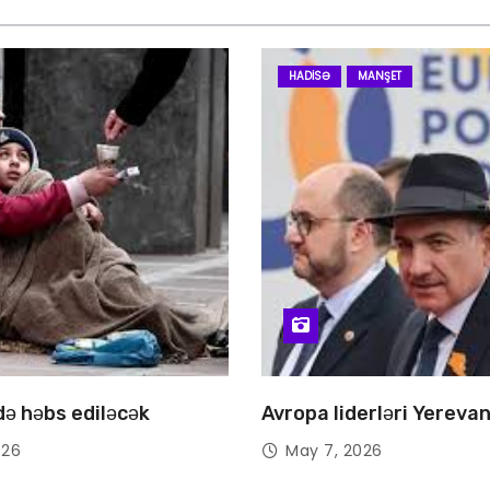
HADISƏ
MANŞET
 də həbs ediləcək
Avropa liderləri Yereva
026
May 7, 2026