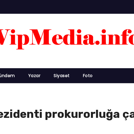
ündəm
Yazar
Siyasət
Foto
zidenti prokurorluğa ça