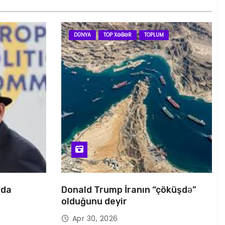
DÜNYA
TOP XƏBƏR
TOPLUM
nda
Donald Trump İranın “çöküşdə”
olduğunu deyir
Apr 30, 2026