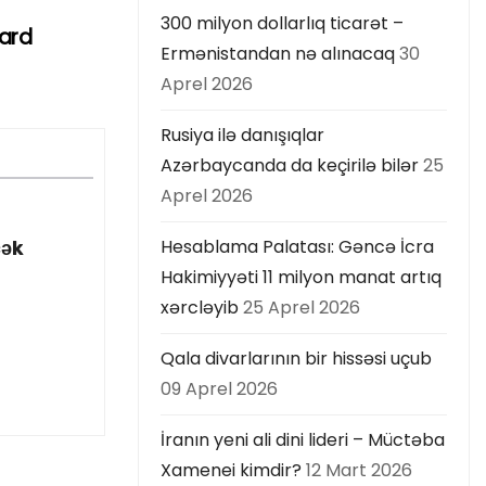
300 milyon dollarlıq ticarət –
yard
Ermənistandan nə alınacaq
30
Aprel 2026
Rusiya ilə danışıqlar
Azərbaycanda da keçirilə bilər
25
Aprel 2026
Hesablama Palatası: Gəncə İcra
cək
Hakimiyyəti 11 milyon manat artıq
xərcləyib
25 Aprel 2026
Qala divarlarının bir hissəsi uçub
09 Aprel 2026
İranın yeni ali dini lideri – Müctəba
Xamenei kimdir?
12 Mart 2026