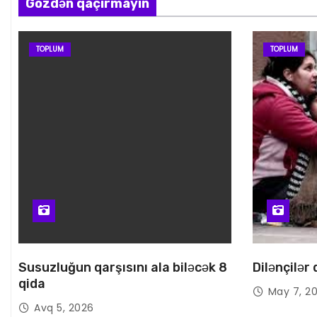
Gözdən qaçırmayın
TOPLUM
TOPLUM
Susuzluğun qarşısını ala biləcək 8
Dilənçilər
qida
May 7, 2
Avq 5, 2026