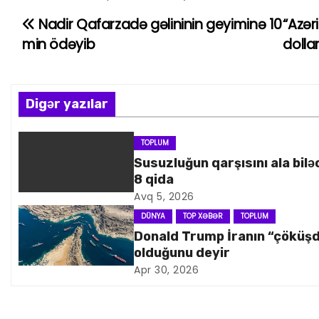
Nadir Qafarzadə gəlininin geyiminə 10
“Azər
Y
min ödəyib
dollar
a
z
Digər yazılar
ı
n
TOPLUM
Susuzluğun qarşısını ala bilə
a
8 qida
Avq 5, 2026
v
DÜNYA
TOP XƏBƏR
TOPLUM
i
Donald Trump İranın “çöküş
olduğunu deyir
q
Apr 30, 2026
a