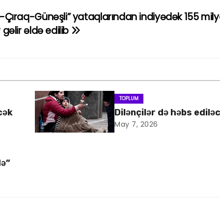
i-Çıraq-Günəşli” yataqlarından indiyədək 155 mil
 gəlir əldə edilib
TOPLUM
cək
Dilənçilər də həbs edilə
May 7, 2026
də”