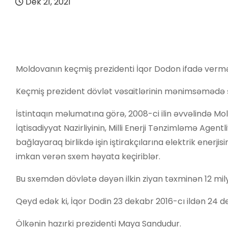
Dek 21, 2021
Moldovanın keçmiş prezidenti İqor Dodon ifadə vermə
Keçmiş prezident dövlət vəsaitlərinin mənimsəmədə şüb
İstintaqın məlumatına görə, 2008-ci ilin əvvəlində Mol
İqtisadiyyat Nazirliyinin, Milli Enerji Tənzimləmə Agen
bağlayaraq birlikdə işin iştirakçılarına elektrik ener
imkan verən sxem həyata keçiriblər.
Bu sxemdən dövlətə dəyən ilkin ziyan təxminən 12 mily
Qeyd edək ki, İqor Dodin 23 dekabr 2016-cı ildən 24 d
Ölkənin hazırki prezidenti Maya Sandudur.