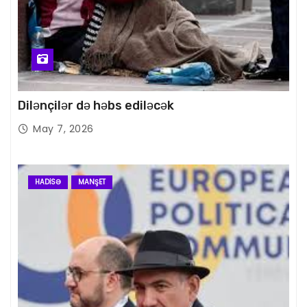
Dilənçilər də həbs ediləcək
May 7, 2026
HADISƏ
MANŞET