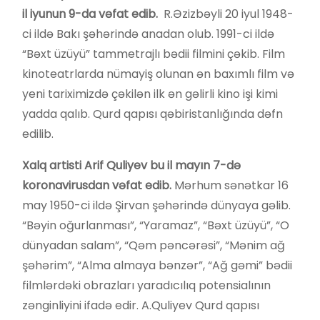
il
iyunun 9-da vəfat edib.
R.Əzizbəyli 20 iyul 1948-
ci ildə Bakı şəhərində anadan olub. 1991-ci ildə
“Bəxt üzüyü” tammetrajlı bədii filmini çəkib. Film
kinoteatrlarda nümayiş olunan ən baxımlı film və
yeni tariximizdə çəkilən ilk ən gəlirli kino işi kimi
yadda qalıb. Qurd qapısı qəbiristanlığında dəfn
edilib.
X
alq artisti Arif Quliyev bu il mayın 7-də
koronavirusdan vəfat edib.
Mərhum sənətkar 16
may 1950-ci ildə Şirvan şəhərində dünyaya gəlib.
“Bəyin oğurlanması”, “Yaramaz”, “Bəxt üzüyü”, “O
dünyadan salam”, “Qəm pəncərəsi”, “Mənim ağ
şəhərim”, “Alma almaya bənzər”, “Ağ gəmi” bədii
filmlərdəki obrazları yaradıcılıq potensialının
zənginliyini ifadə edir. A.Quliyev Qurd qapısı