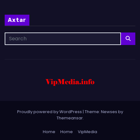
Axtar
Proudly powered by WordPress
|
Theme: Newses by
Themeansar
.
Home
Home
VipMedia