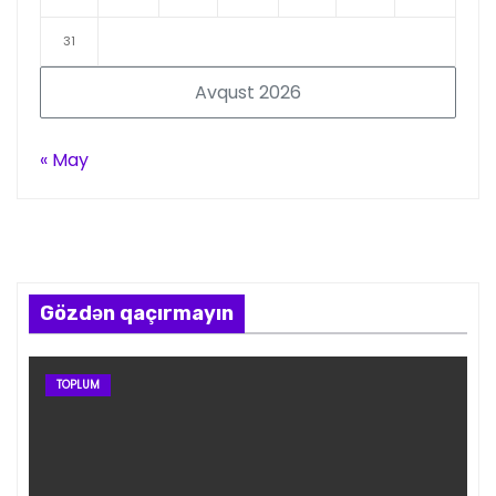
31
Avqust 2026
« May
Gözdən qaçırmayın
TOPLUM