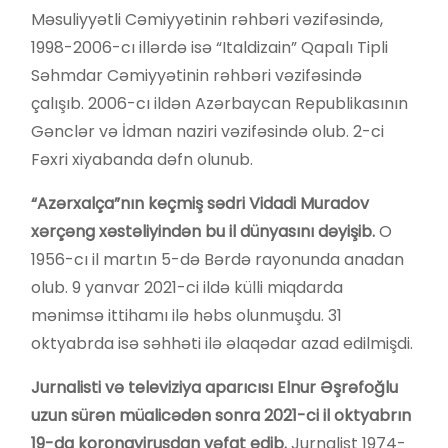
Məsuliyyətli Cəmiyyətinin rəhbəri vəzifəsində,
1998-2006-cı illərdə isə “Italdizain” Qapalı Tipli
Səhmdar Cəmiyyətinin rəhbəri vəzifəsində
çalışıb. 2006-cı ildən Azərbaycan Republikasının
Gənclər və İdman naziri vəzifəsində olub. 2-ci
Fəxri xiyabanda dəfn olunub.
“
Azərxalça
”
nın keçmiş sədri Vidadi Muradov
xərçəng xəstəliyindən bu il dünyasını dəyişib.
O
1956-cı il martın 5-də Bərdə rayonunda anadan
olub. 9 yanvar 2021-ci ildə külli miqdarda
mənimsə ittihamı ilə həbs olunmuşdu. 31
oktyabrda isə səhhəti ilə əlaqədar azad edilmişdi.
Jurnalisti və televiziya aparıcısı Elnur Əşrəfoğlu
uzun sürən müalicədən sonra 2021-
ci
il
oktyabr
ı
n
19-
da
koronavirusdan vəfat edib.
Jurnalist 1974-