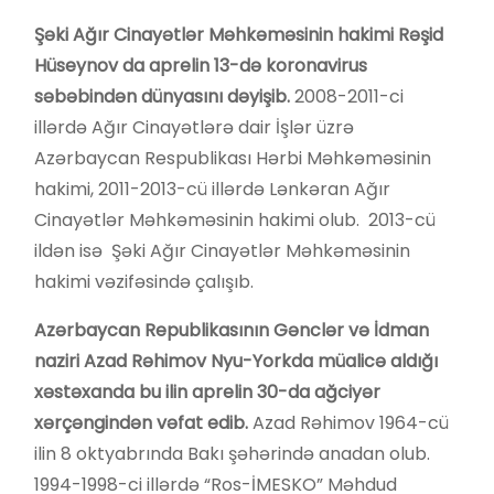
Şəki Ağır Cinayətlər Məhkəməsinin hakimi Rəşid
Hüseynov da aprelin 13-də koronavirus
səbəbindən dünyasını dəyişib.
2008-2011-ci
illərdə Ağır Cinayətlərə dair İşlər üzrə
Azərbaycan Respublikası Hərbi Məhkəməsinin
hakimi, 2011-2013-cü illərdə Lənkəran Ağır
Cinayətlər Məhkəməsinin hakimi olub. 2013-cü
ildən isə Şəki Ağır Cinayətlər Məhkəməsinin
hakimi vəzifəsində çalışıb.
Azərbaycan Republikasının Gənclər və İdman
naziri Azad Rəhimov Nyu-Yorkda müalicə aldığı
xəstəxanda bu ilin aprelin 30-da ağciyər
xərçəngindən vəfat edib.
Azad Rəhimov 1964-cü
ilin 8 oktyabrında Bakı şəhərində anadan olub.
1994-1998-ci illərdə “Ros-İMESKO” Məhdud