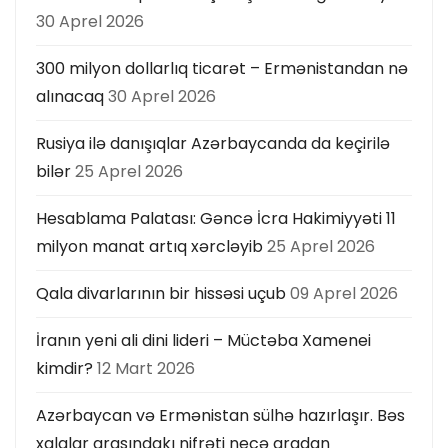
30 Aprel 2026
300 milyon dollarlıq ticarət – Ermənistandan nə
alınacaq
30 Aprel 2026
Rusiya ilə danışıqlar Azərbaycanda da keçirilə
bilər
25 Aprel 2026
Hesablama Palatası: Gəncə İcra Hakimiyyəti 11
milyon manat artıq xərcləyib
25 Aprel 2026
Qala divarlarının bir hissəsi uçub
09 Aprel 2026
İranın yeni ali dini lideri – Müctəba Xamenei
kimdir?
12 Mart 2026
Azərbaycan və Ermənistan sülhə hazırlaşır. Bəs
xalqlar arasındakı nifrəti necə aradan