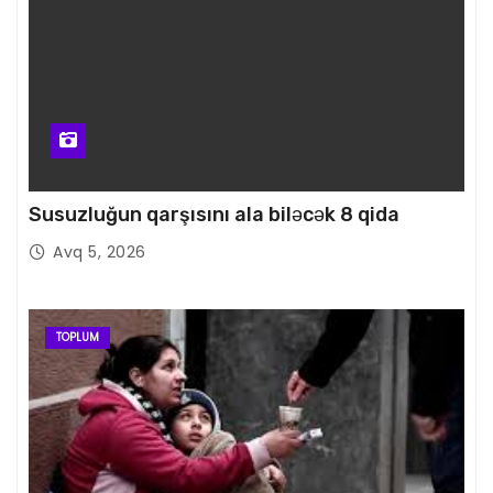
Susuzluğun qarşısını ala biləcək 8 qida
Avq 5, 2026
TOPLUM