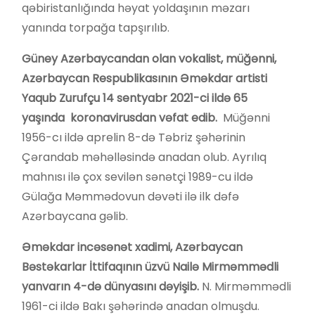
qəbiristanlığında həyat yoldaşının məzarı
yanında torpağa tapşırılıb.
Güney Azərbaycandan olan vokalist, müğənni,
Azərbaycan Respublikasının Əməkdar artisti
Yaqub Zurufçu 14 sentyabr 2021-ci ildə 65
yaşında koronavirusdan vəfat edib.
Müğənni
1956-cı ildə aprelin 8-də Təbriz şəhərinin
Çərandab məhəlləsində anadan olub. Ayrılıq
mahnısı ilə çox sevilən sənətçi 1989-cu ildə
Gülağa Məmmədovun dəvəti ilə ilk dəfə
Azərbaycana gəlib.
Əməkdar incəsənət xadimi, Azərbaycan
Bəstəkarlar İttifaqının üzvü Nailə Mirməmmədli
yanvarın 4-də dünyasını dəyişib.
N. Mirməmmədli
1961-ci ildə Bakı şəhərində anadan olmuşdu.