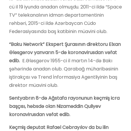
cü il 19 iyunda anadan olmuşdu. 2011-ci ildə “Space
TV” telekanalının idman departamentinin
rəhbəri, 2015-ci ildə Azərbaycan Cüdo
Federasiyasında baş katibinin müavini olub.
“Baku Network” Ekspert Şurasının direktoru Elxan
Ələsgərov yanvarın 5-də koronavirusdan vəfat
edib.
E.Ələsgərov 1955-ci il martın 14-də Bakı
şəhərində anadan olub. Qarabağ müharibəsinin
iştirakçısı və Trend İnformasiya Agentliyinin baş
direktor müavini olub.
Sentyabrın 8-də Ağstafa rayonunun keçmiş icra
başçısı, həbsdə olan Nizaməddin Quliyev
koronavirusdan vəfat edib.
Keçmiş deputat Rafael Cəbrayılov da bu ilin