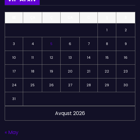
ə
l
BE
ÇA
Ç
CA
C
Ş
B
ə
r
1
2
3
4
5
6
7
8
9
10
11
12
13
14
15
16
17
18
19
20
21
22
23
24
25
26
27
28
29
30
31
Avqust 2026
« May