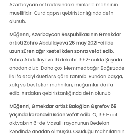
Azərbaycan estradasındakı minlərlə mahnının
müəllifidir. Qurd qapısı qəbiristanlığında dəfn
olunub.
Müğənni, Azərbaycan Respublikasının Əməkdar
artisti
Zöhrə Abdullayeva 28 may 2021-ci ildə
uzun sürən ağır xəstəlikdən sonra vəfat edib.
Zöhrə Abdullayeva 16 dekabr 1952-ci ildə Şuşada
anadan olub. Daha çox Məmmədbağır Bağırzadə
ilə ifa etdiyi duetlərə görə tanınıb. Bundan başqa,
xalq və bəstəkar mahnıları, muğamlar da ifa
edib. Xırdalan qəbiristanlığında dəfn olunub.
Müğənni, Əməkdar artist Baloğlan Əşrəfov 69
yaşında koronavirusdan vəfat e
dib
. O, 1951-ci il
oktyabrın 8-də Masallı rayonunun Bədəlan
kəndində anadan olmuşdu. Oxuduğu mahnılarının