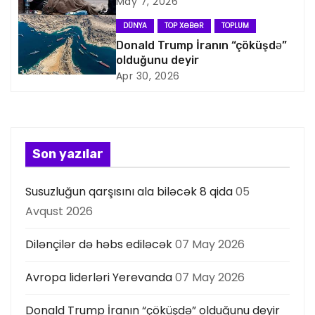
q
May 7, 2026
a
DÜNYA
TOP XƏBƏR
TOPLUM
Donald Trump İranın “çöküşdə”
s
olduğunu deyir
Apr 30, 2026
i
y
a
Son yazılar
s
Susuzluğun qarşısını ala biləcək 8 qida
05
ı
Avqust 2026
Dilənçilər də həbs ediləcək
07 May 2026
Avropa liderləri Yerevanda
07 May 2026
Donald Trump İranın “çöküşdə” olduğunu deyir