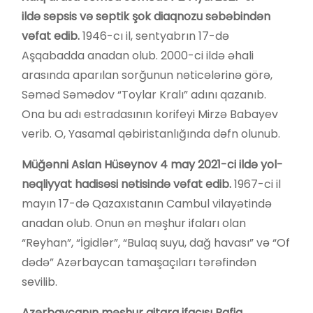
ildə sepsis və septik şok diaqnozu səbəbindən
vəfat edib.
1946-cı il, sentyabrın 17-də
Aşqabadda anadan olub. 2000-ci ildə əhali
arasında aparılan sorğunun nəticələrinə görə,
Səməd Səmədov “Toylar Kralı” adını qazanıb.
Ona bu adı estradasının korifeyi Mirzə Babayev
verib. O, Yasamal qəbiristanlığında dəfn olunub.
Müğənni Aslan Hüseynov 4 may 2021-ci ildə yol-
nəqliyyat hadisəsi nətisində vəfat edib.
1967-ci il
mayın 17-də Qazaxıstanın Cambul vilayətində
anadan olub. Onun ən məşhur ifaları olan
“Reyhan”, “İgidlər”, “Bulaq suyu, dağ havası” və “Of
dədə” Azərbaycan tamaşaçıları tərəfindən
sevilib.
Azərbaycanın məşhur gitara ifaçısı Rafiq