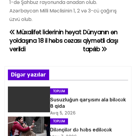
1-də Şahbuz rayonunda anadan olub.
Azərbaycan Milli Məclisinin 1, 2 və 3-cü çağırış
üzvü olub.
Müxalifət liderinin həyat
Dünyanın ən
Y
yoldaşına 18 il həbs cəzası
qiymətli daşı
a
verildi
tapılıb
z
ı
Digər yazılar
n
TOPLUM
a
Susuzluğun qarşısını ala biləcək
8 qida
v
Avq 5, 2026
i
TOPLUM
Dilənçilər də həbs ediləcək