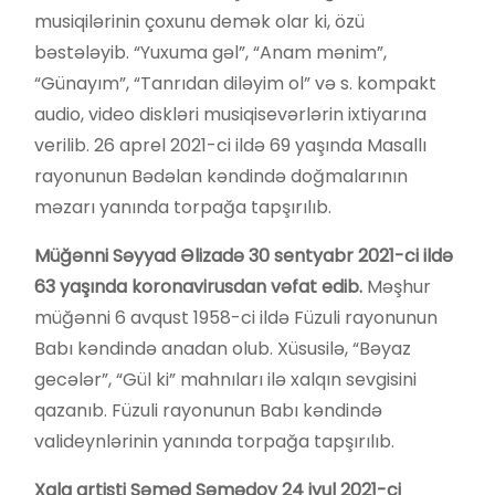
musiqilərinin çoxunu demək olar ki, özü
bəstələyib. “Yuxuma gəl”, “Anam mənim”,
“Günayım”, “Tanrıdan diləyim ol” və s. kompakt
audio, video diskləri musiqisevərlərin ixtiyarına
verilib. 26 aprel 2021-ci ildə 69 yaşında Masallı
rayonunun Bədəlan kəndində doğmalarının
məzarı yanında torpağa tapşırılıb.
Müğənni Səyyad Əlizadə 30 sentyabr 2021-ci ildə
63 yaşında koronavirusdan vəfat edib.
Məşhur
müğənni 6 avqust 1958-ci ildə Füzuli rayonunun
Babı kəndində anadan olub. Xüsusilə, “Bəyaz
gecələr”, “Gül ki” mahnıları ilə xalqın sevgisini
qazanıb. Füzuli rayonunun Babı kəndində
valideynlərinin yanında torpağa tapşırılıb.
Xalq artisti Səməd Səmədov
24 iyul 2021-ci