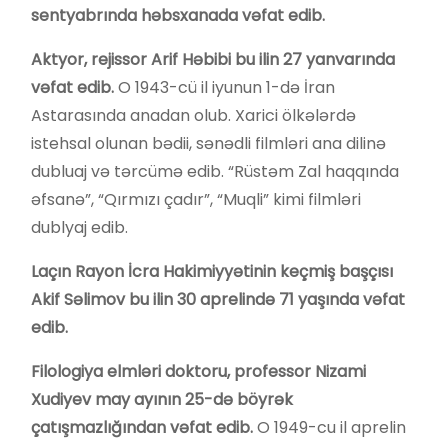
sentyabrında həbsxanada vəfat edib.
Aktyor, rejissor Arif Həbibi bu ilin 27 yanvarında
vəfat edib.
O 1943-cü il iyunun 1-də İran
Astarasında anadan olub. Xarici ölkələrdə
istehsal olunan bədii, sənədli filmləri ana dilinə
dubluaj və tərcümə edib. “Rüstəm Zal haqqında
əfsanə”, “Qırmızı çadır”, “Muqli” kimi filmləri
dublyaj edib.
Laçın Rayon İcra Hakimiyyətinin keçmiş başçısı
Akif Səlimov bu ilin 30 aprelində 71 yaşında vəfat
edib.
Filologiya elmləri doktoru, professor Nizami
Xudiyev may ayının 25-də böyrək
çatışmazlığından vəfat edib.
O 1949-cu il aprelin