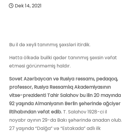
Dek 14, 2021
Bu il də xeyli tanınmış şəxsləri itirdik.
Hətta ölkədə builki qədər tanınmış şəxsin vəfat
etməsi görünməmiş haldır.
Sovet Azərbaycan və Rusiya rəssamı, pedaqoq,
professor, Rusiya Rəssamlıq Akademiyasının
vitse-prezidenti Tahir Salahov bu ilin 20 mayında
92 yaşında Almaniyanın Berlin şəhərində ağciyər
iltihabından vəfat edib.
T. Salahov 1928-ci il
noyabr ayının 29-da Bakı şəhərində anadan olub.
27 yaşında “Dalğa” və “Estakada” adlı ilk