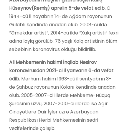
Hüseynov(Rəmiş) aprelin 5-də vəfat edib.
O
1944-cü il noyabrın 14-də Ağdam rayonunun
Gülablı kəndində anadan olub. 2008-ci ildə
“Əməkdar artist”, 2014-cü ildə “Xalq artisti” fəxri
adına layiq görülüb. 76 yaşlı Xalq artistinin ölüm
səbəbinin koronavirus olduğu bildirilib.
Ali Məhkəmənin hakimi İnqilab Nəsirov
koronavirusdan 2021-ci il yanvarın 6-da vəfat
edib.
Mərhum hakim 1963-cü il sentyabrın 3-
də Şahbuz rayonunun Kolanı kəndində anadan
olub. 2005-2007-ci illərdə Məhkəmə-Hüquq
Şurasının üzvü, 2007-2010-ci illərdə isə Ağır
Cinayətlərə Dair İşlər üzrə Azərbaycan
Respublikası Hərbi Məhkəməsinin sədri
vəzifələrində çalışıb.