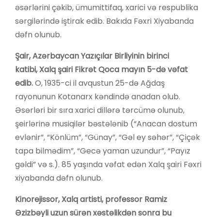
əsərlərini çəkib, ümumittifaq, xarici və respublika
sərgilərində iştirak edib. Bakıda Fəxri Xiyabanda
dəfn olunub.
Ş
air, Azərbaycan Yazıçılar Birliyinin birinci
katibi,
X
alq şairi Fikrət Qoca mayın 5-də vəfat
edib.
O, 1935-ci il avqustun 25-də Ağdaş
rayonunun Kotanarx kəndində anadan olub.
Əsərləri bir sıra xarici dillərə tərcümə olunub,
şeirlərinə musiqilər bəstələnib (“Anacan dostum
evlənir”, “Könlüm”, “Günay”, “Gəl ey səhər”, “Çiçək
tapa bilmədim”, “Gecə yaman uzundur”, “Payız
gəldi” və s.). 85 yaşında vəfat edən Xalq şairi Fəxri
xiyabanda dəfn olunub.
K
inorejissor, Xalq artisti, professor Ramiz
Əzizbəyli uzun sürən xəstəlikdən
sonra bu