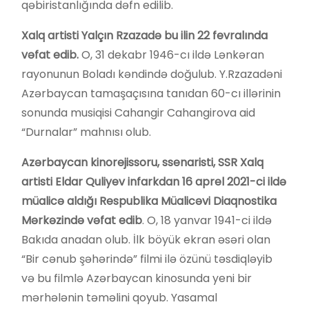
qəbiristanlığında dəfn edilib.
Xalq artisti Yalçın Rzazadə
bu ilin 22 fevralında
vəfat edib.
O, 31 dekabr 1946-cı ildə Lənkəran
rayonunun Boladı kəndində doğulub. Y.Rzazadəni
Azərbaycan tamaşaçısına tanıdan 60-cı illərinin
sonunda musiqisi Cahangir Cahangirova aid
“Durnalar” mahnısı olub.
Azərbaycan kinorejissoru, ssenaristi, SSR Xalq
artisti Eldar Quliyev
infarkdan 16 aprel 2021-ci ildə
müalicə aldığı Respublika Müalicəvi Diaqnostika
Mərkəzində vəfat edib
. O, 18 yanvar 1941-ci ildə
Bakıda anadan olub. İlk böyük ekran əsəri olan
“Bir cənub şəhərində” filmi ilə özünü təsdiqləyib
və bu filmlə Azərbaycan kinosunda yeni bir
mərhələnin təməlini qoyub. Yasamal