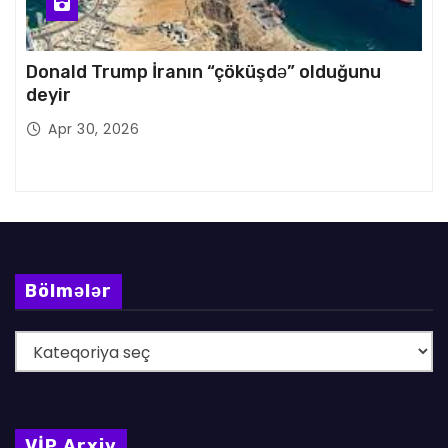
Donald Trump İranın “çöküşdə” olduğunu
deyir
Apr 30, 2026
Bölmələr
B
ö
l
m
VİP Arxiv