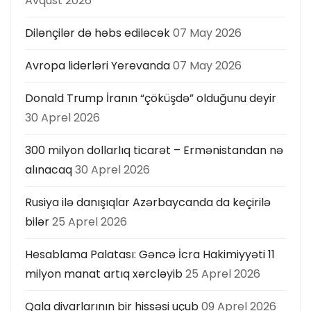
Avqust 2026
Dilənçilər də həbs ediləcək
07 May 2026
Avropa liderləri Yerevanda
07 May 2026
Donald Trump İranın “çöküşdə” olduğunu deyir
30 Aprel 2026
300 milyon dollarlıq ticarət – Ermənistandan nə
alınacaq
30 Aprel 2026
Rusiya ilə danışıqlar Azərbaycanda da keçirilə
bilər
25 Aprel 2026
Hesablama Palatası: Gəncə İcra Hakimiyyəti 11
milyon manat artıq xərcləyib
25 Aprel 2026
Qala divarlarının bir hissəsi uçub
09 Aprel 2026