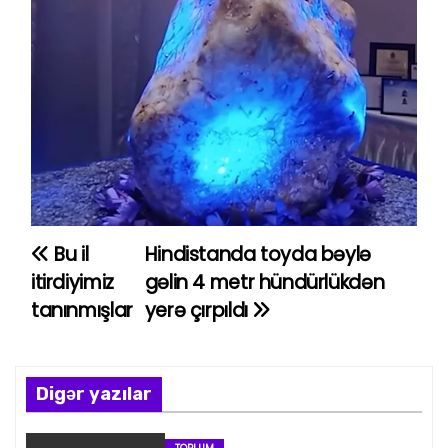
Bu il
Hindistanda toyda bəylə
Y
itirdiyimiz
gəlin 4 metr hündürlükdən
a
tanınmışlar
yerə çırpıldı
z
ı
Digər yazılar
n