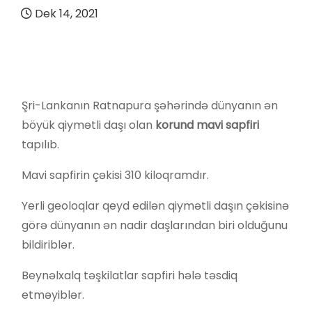
Dek 14, 2021
Şri-Lankanın Ratnapura şəhərində dünyanın ən
böyük qiymətli daşı olan
korund mavi sapfiri
tapılıb.
Mavi sapfirin çəkisi 310 kiloqramdır.
Yerli geoloqlar qeyd edilən qiymətli daşın çəkisinə
görə dünyanın ən nadir daşlarından biri olduğunu
bildiriblər.
Beynəlxalq təşkilatlar sapfiri hələ təsdiq
etməyiblər.