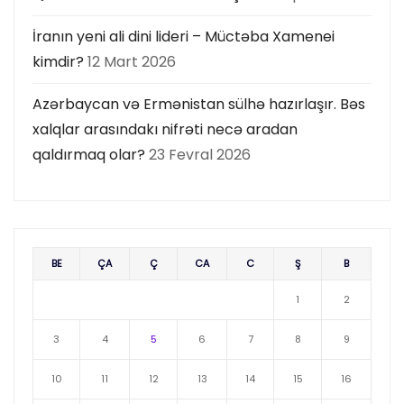
İranın yeni ali dini lideri – Müctəba Xamenei
kimdir?
12 Mart 2026
Azərbaycan və Ermənistan sülhə hazırlaşır. Bəs
xalqlar arasındakı nifrəti necə aradan
qaldırmaq olar?
23 Fevral 2026
BE
ÇA
Ç
CA
C
Ş
B
1
2
3
4
5
6
7
8
9
10
11
12
13
14
15
16