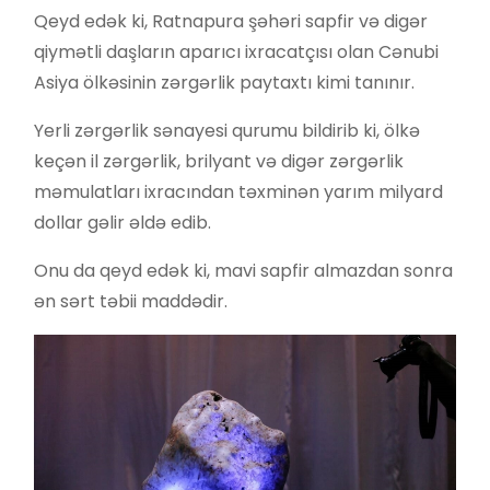
Qeyd edək ki, Ratnapura şəhəri sapfir və digər
qiymətli daşların aparıcı ixracatçısı olan Cənubi
Asiya ölkəsinin zərgərlik paytaxtı kimi tanınır.
Yerli zərgərlik sənayesi qurumu bildirib ki, ölkə
keçən il zərgərlik, brilyant və digər zərgərlik
məmulatları ixracından təxminən yarım milyard
dollar gəlir əldə edib.
Onu da qeyd edək ki, mavi sapfir almazdan sonra
ən sərt təbii maddədir.