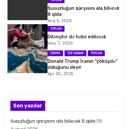
TOPLUM
a
Susuzluğun qarşısını ala biləcək
8 qida
v
Avq 5, 2026
i
TOPLUM
Dilənçilər də həbs ediləcək
q
May 7, 2026
a
DÜNYA
TOP XƏBƏR
TOPLUM
Donald Trump İranın “çöküşdə”
s
olduğunu deyir
Apr 30, 2026
i
y
a
Son yazılar
s
Susuzluğun qarşısını ala biləcək 8 qida
05
ı