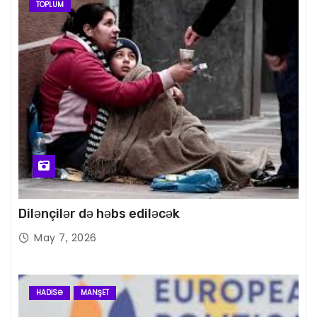
TOPLUM
Dilənçilər də həbs ediləcək
May 7, 2026
HADISƏ
MANŞET