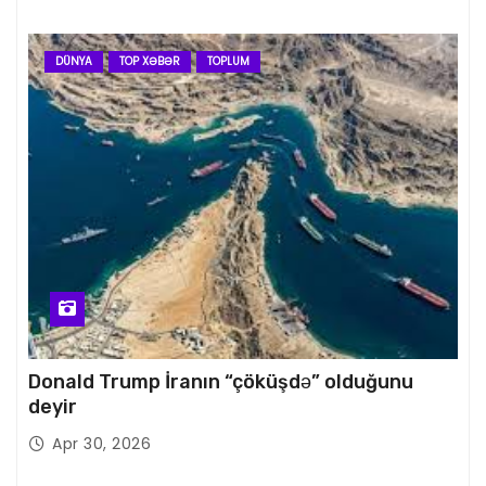
DÜNYA
TOP XƏBƏR
TOPLUM
Donald Trump İranın “çöküşdə” olduğunu
deyir
Apr 30, 2026