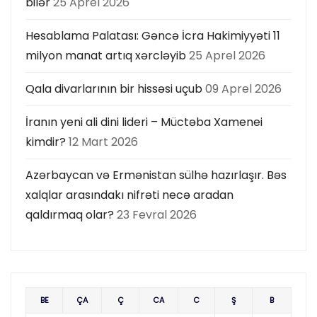
bilər
25 Aprel 2026
Hesablama Palatası: Gəncə İcra Hakimiyyəti 11
milyon manat artıq xərcləyib
25 Aprel 2026
Qala divarlarının bir hissəsi uçub
09 Aprel 2026
İranın yeni ali dini lideri – Müctəba Xamenei
kimdir?
12 Mart 2026
Azərbaycan və Ermənistan sülhə hazırlaşır. Bəs
xalqlar arasındakı nifrəti necə aradan
qaldırmaq olar?
23 Fevral 2026
BE
ÇA
Ç
CA
C
Ş
B