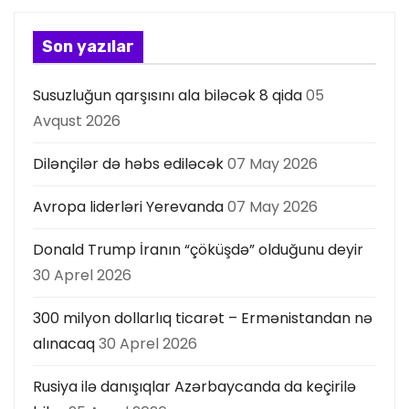
a
s
Son yazılar
ı
Susuzluğun qarşısını ala biləcək 8 qida
05
Avqust 2026
Dilənçilər də həbs ediləcək
07 May 2026
Avropa liderləri Yerevanda
07 May 2026
Donald Trump İranın “çöküşdə” olduğunu deyir
30 Aprel 2026
300 milyon dollarlıq ticarət – Ermənistandan nə
alınacaq
30 Aprel 2026
Rusiya ilə danışıqlar Azərbaycanda da keçirilə