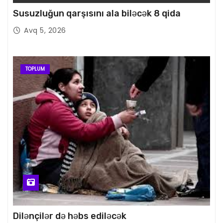
Susuzluğun qarşısını ala biləcək 8 qida
Avq 5, 2026
TOPLUM
Dilənçilər də həbs ediləcək