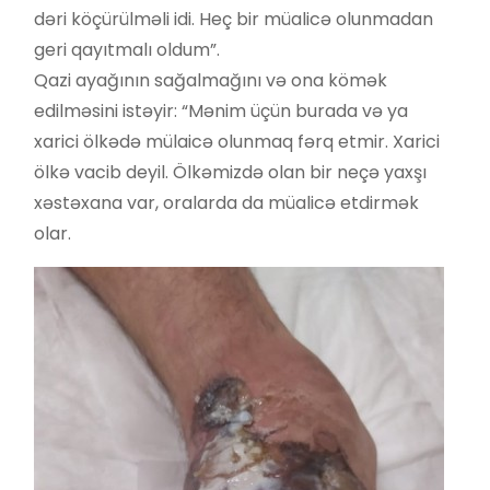
dəri köçürülməli idi. Heç bir müalicə olunmadan
geri qayıtmalı oldum”.
Qazi ayağının sağalmağını və ona kömək
edilməsini istəyir: “Mənim üçün burada və ya
xarici ölkədə mülaicə olunmaq fərq etmir. Xarici
ölkə vacib deyil. Ölkəmizdə olan bir neçə yaxşı
xəstəxana var, oralarda da müalicə etdirmək
olar.