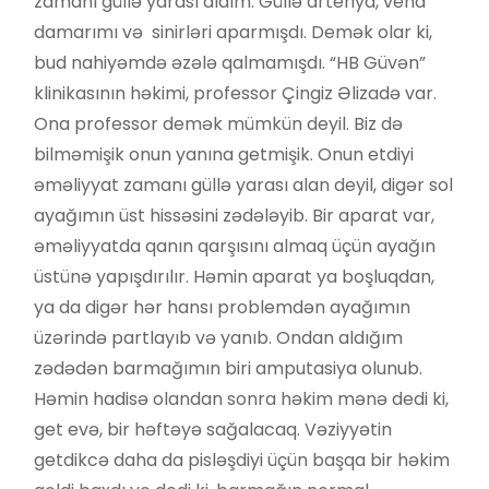
zamanı güllə yarası aldım. Güllə arteriya, vena
damarımı və sinirləri aparmışdı. Demək olar ki,
bud nahiyəmdə əzələ qalmamışdı. “HB Güvən”
klinikasının həkimi, professor Çingiz Əlizadə var.
Ona professor demək mümkün deyil. Biz də
bilməmişik onun yanına getmişik. Onun etdiyi
əməliyyat zamanı güllə yarası alan deyil, digər sol
ayağımın üst hissəsini zədələyib. Bir aparat var,
əməliyyatda qanın qarşısını almaq üçün ayağın
üstünə yapışdırılır. Həmin aparat ya boşluqdan,
ya da digər hər hansı problemdən ayağımın
üzərində partlayıb və yanıb. Ondan aldığım
zədədən barmağımın biri amputasiya olunub.
Həmin hadisə olandan sonra həkim mənə dedi ki,
get evə, bir həftəyə sağalacaq. Vəziyyətin
getdikcə daha da pisləşdiyi üçün başqa bir həkim