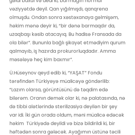
gəldi baxdı və dedi ki, barmağın normal
vəziyyətdə deyil. Qan yığılmışdı, qanqrena
olmuşdu. Ondan sonra xəstəxanaya gəlmişəm,
həkim mənə deyir ki, “bir dənə barmaqdır da,
uzaqbaşı kəsib atacayıq. Bu hadisə Fransada da
ola bilər”. Bununla bağlı şikayət etmədiyim qurum
qalmayıb, iş hazırda prokurorluqdadır. Amma
məsələyə heç kim baxmır”.
Ü.Hüseynov qeyd edib ki, “YAŞAT” Fondu
tərəfindən Türkiyəyə müalicəyə göndərilib:
“Lazım olarsa, görüntüsünü də təqdim edə
bilərəm. Oranın demək olar ki, nə palatasında, nə
də tibbi alətlərində sterilizasiya deyilən bir şey
var idi. İki gün orada oldum, məni müalicə edəcək
həkim Türkiyədə deyildi və bizə bildirildi ki, bir
həftədən sonra gələcək. Ayağımın üstünə təcili