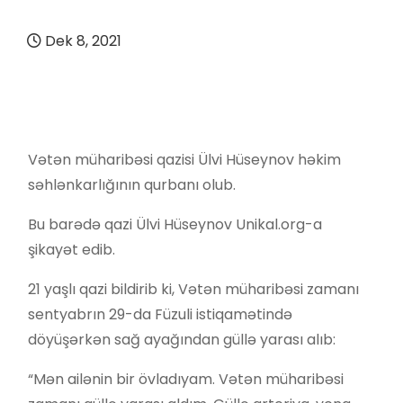
Dek 8, 2021
Vətən müharibəsi qazisi Ülvi Hüseynov həkim
səhlənkarlığının qurbanı olub.
Bu barədə qazi Ülvi Hüseynov Unikal.org-a
şikayət edib.
21 yaşlı qazi bildirib ki, Vətən müharibəsi zamanı
sentyabrın 29-da Füzuli istiqamətində
döyüşərkən sağ ayağından güllə yarası alıb:
“Mən ailənin bir övladıyam. Vətən müharibəsi