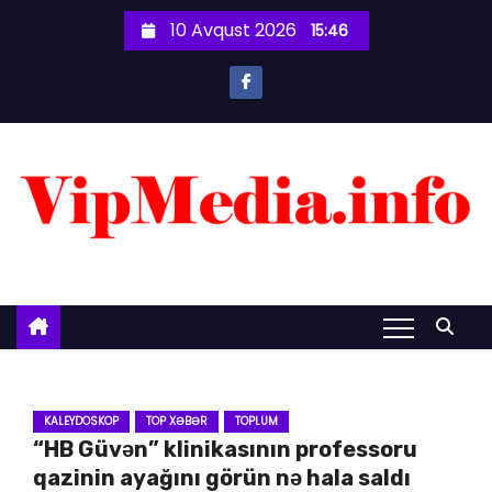
S
10 Avqust 2026
15:46
k
i
p
t
o
c
o
n
t
e
n
t
KALEYDOSKOP
TOP XƏBƏR
TOPLUM
“HB Güvən” klinikasının professoru
qazinin ayağını görün nə hala saldı