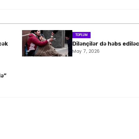
TOPLUM
cək
Dilənçilər də həbs edilə
May 7, 2026
də”