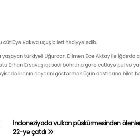
u cütlüyə Bakıya uçuş bileti hədiyyə edib.
yaşayan türkiyəli Uğurcan Dilmen Ece Aktay ilə İğdırda ai
tu Erhan Ersavaş iqtisadi böhrana görə cütlüyə pul və ya 
yisədə lirənın dəyərini göstərmək üçün dostlarına bilet h
i
İndoneziyada vulkan püskürməsindən ölənlər
22-yə çatdı