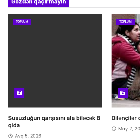
Gözdən qaçırmayın
TOPLUM
TOPLUM
Susuzluğun qarşısını ala biləcək 8
Dilənçilər
qida
May 7, 2
Avq 5, 2026