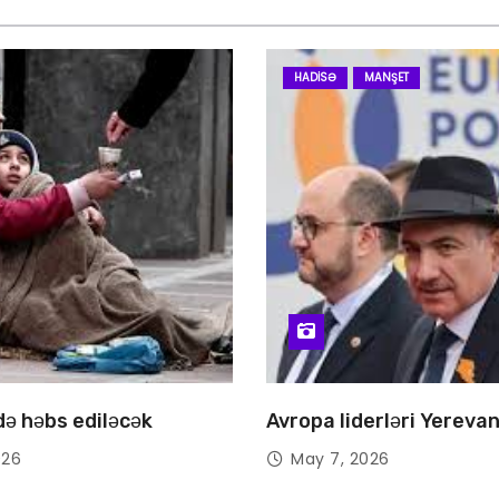
HADISƏ
MANŞET
 də həbs ediləcək
Avropa liderləri Yereva
026
May 7, 2026