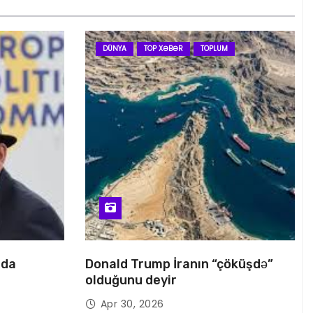
DÜNYA
TOP XƏBƏR
TOPLUM
nda
Donald Trump İranın “çöküşdə”
olduğunu deyir
Apr 30, 2026