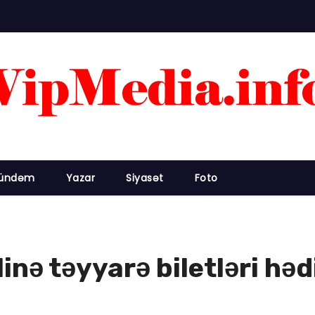
ündəm
Yazar
Siyasət
Foto
inə təyyarə biletləri həd