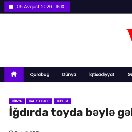
S
06 Avqust 2026
15:10
k
i
p
t
o
c
o
n
Qarabağ
Dünya
İqtisadiyyat
G
t
e
n
DÜNYA
KALEYDOSKOP
TOPLUM
t
İğdırda toyda bəylə gəl