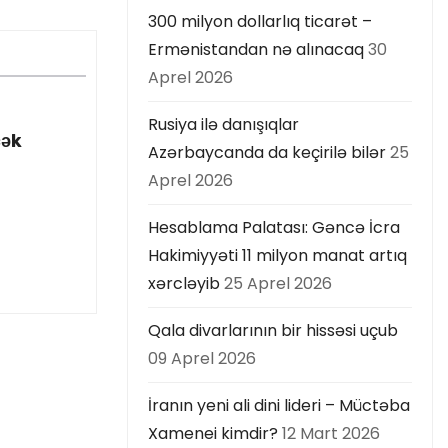
300 milyon dollarlıq ticarət –
Ermənistandan nə alınacaq
30
Aprel 2026
Rusiya ilə danışıqlar
cək
Azərbaycanda da keçirilə bilər
25
Aprel 2026
Hesablama Palatası: Gəncə İcra
Hakimiyyəti 11 milyon manat artıq
xərcləyib
25 Aprel 2026
Qala divarlarının bir hissəsi uçub
09 Aprel 2026
İranın yeni ali dini lideri – Müctəba
Xamenei kimdir?
12 Mart 2026