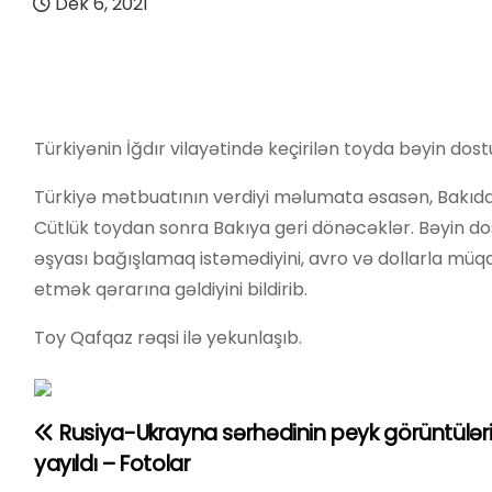
Dek 6, 2021
Türkiyənin İğdır vilayətində keçirilən toyda bəyin dost
Türkiyə mətbuatının verdiyi məlumata əsasən, Bakıda 
Cütlük toydan sonra Bakıya geri dönəcəklər. Bəyin dos
əşyası bağışlamaq istəmədiyini, avro və dollarla müqa
etmək qərarına gəldiyini bildirib.
Toy Qafqaz rəqsi ilə yekunlaşıb.
Rusiya-Ukrayna sərhədinin peyk görüntülər
Y
yayıldı – Fotolar
a