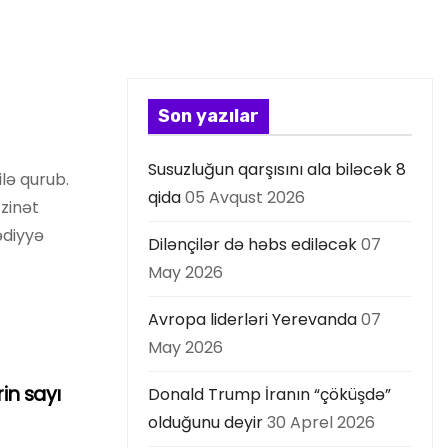
Son yazılar
Susuzluğun qarşısını ala biləcək 8
lə qurub.
qida
05 Avqust 2026
zinət
ədiyyə
Dilənçilər də həbs ediləcək
07
May 2026
Avropa liderləri Yerevanda
07
May 2026
in sayı
Donald Trump İranın “çöküşdə”
olduğunu deyir
30 Aprel 2026