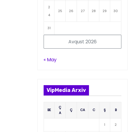
2
25
26
27
28
29
30
4
31
Avqust 2026
« May
VipMedia Arxiv
Ç
BE
Ç
CA
C
Ş
B
A
1
2