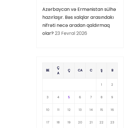
Azərbaycan və Ermənistan sülhə
hazırlaşır. Bəs xalqlar arasındakı
nifrəti necə aradan qaldırmaq
olar?
23 Fevral 2026
Ç
BE
Ç
CA
C
Ş
B
A
1
2
3
4
5
6
7
8
9
10
11
12
13
14
15
16
17
18
19
20
21
22
23