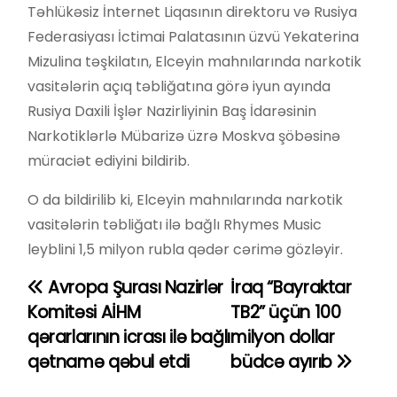
Təhlükəsiz İnternet Liqasının direktoru və Rusiya
Federasiyası İctimai Palatasının üzvü Yekaterina
Mizulina təşkilatın, Elceyin mahnılarında narkotik
vasitələrin açıq təbliğatına görə iyun ayında
Rusiya Daxili İşlər Nazirliyinin Baş İdarəsinin
Narkotiklərlə Mübarizə üzrə Moskva şöbəsinə
müraciət ediyini bildirib.
O da bildirilib ki, Elceyin mahnılarında narkotik
vasitələrin təbliğatı ilə bağlı Rhymes Music
leyblini 1,5 milyon rubla qədər cərimə gözləyir.
Avropa Şurası Nazirlər
İraq “Bayraktar
Y
Komitəsi AİHM
TB2” üçün 100
a
qərarlarının icrası ilə bağlı
milyon dollar
qətnamə qəbul etdi
büdcə ayırıb
z