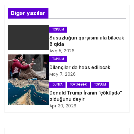
ı
n
Digər yazılar
a
TOPLUM
v
Susuzluğun qarşısını ala biləcək
8 qida
i
Avq 5, 2026
TOPLUM
q
Dilənçilər də həbs ediləcək
May 7, 2026
a
DÜNYA
TOP XƏBƏR
TOPLUM
s
Donald Trump İranın “çöküşdə”
olduğunu deyir
i
Apr 30, 2026
y
a