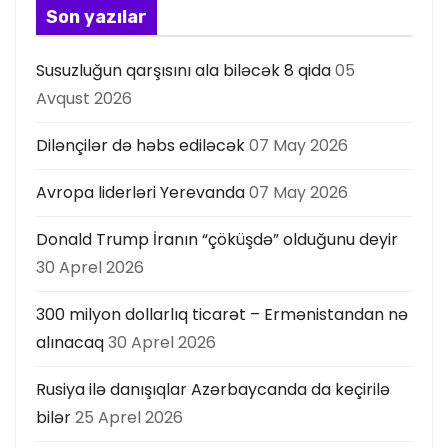
s
Son yazılar
ı
Susuzluğun qarşısını ala biləcək 8 qida
05
Avqust 2026
Dilənçilər də həbs ediləcək
07 May 2026
Avropa liderləri Yerevanda
07 May 2026
Donald Trump İranın “çöküşdə” olduğunu deyir
30 Aprel 2026
300 milyon dollarlıq ticarət – Ermənistandan nə
alınacaq
30 Aprel 2026
Rusiya ilə danışıqlar Azərbaycanda da keçirilə
bilər
25 Aprel 2026