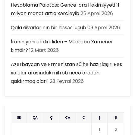
Hesablama Palatası: Gəncə İcra Hakimiyyəti 11
milyon manat artıq xərcləyib
25 Aprel 2026
Qala divarlarının bir hissəsi uçub
09 Aprel 2026
İranın yeni ali dini lideri – Müctəba Xamenei
kimdir?
12 Mart 2026
Azərbaycan və Ermənistan sülhə hazırlaşır. Bəs
xalqlar arasındakı nifrəti necə aradan
qaldırmaq olar?
23 Fevral 2026
BE
ÇA
Ç
CA
C
Ş
B
1
2