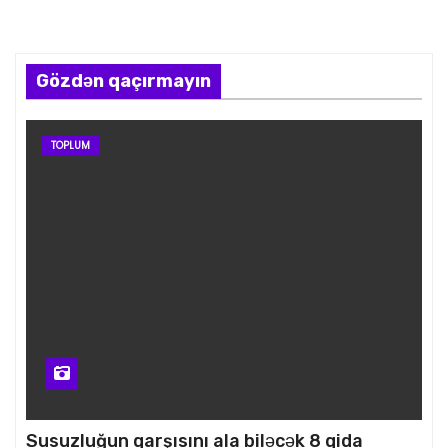
Gözdən qaçırmayın
TOPLUM
Susuzluğun qarşısını ala biləcək 8 qida