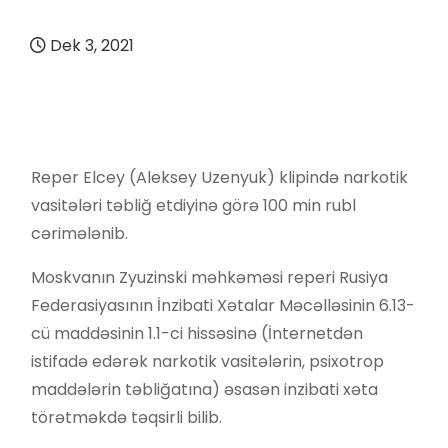
Dek 3, 2021
Reper Elcey (Aleksey Uzenyuk) klipində narkotik
vasitələri təbliğ etdiyinə görə 100 min rubl
cərimələnib.
Moskvanın Zyuzinski məhkəməsi reperi Rusiya
Federasiyasının İnzibati Xətalar Məcəlləsinin 6.13-
cü maddəsinin 1.1-ci hissəsinə (İnternetdən
istifadə edərək narkotik vasitələrin, psixotrop
maddələrin təbliğatına) əsasən inzibati xəta
törətməkdə təqsirli bilib.