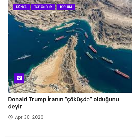
DÜNYA
TOP XƏBƏR
TOPLUM
Donald Trump İranın “çöküşdə” olduğunu
deyir
Apr 30, 2026