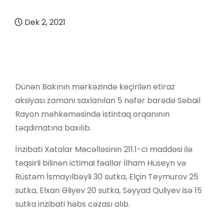
Dek 2, 2021
Dünən Bakının mərkəzində keçirilən etiraz
aksiyası zamanı saxlanılan 5 nəfər barədə Səbail
Rayon məhkəməsində istintaq orqanının
təqdimatına baxılıb.
İnzibati Xətalar Məcəlləsinin 211.1-ci maddəsi ilə
təqsirli bilinən ictimai fəallar İlham Hüseyn və
Rüstəm İsmayılbəyli 30 sutka, Elçin Teymurov 25
sutka, Elxan Əliyev 20 sutka, Səyyad Quliyev isə 15
sutka inzibati həbs cəzası alıb.