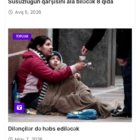
Susuzluğun qarşısını ala biləcək 8 qida
Avq 5, 2026
TOPLUM
Dilənçilər də həbs ediləcək
May 7, 2026