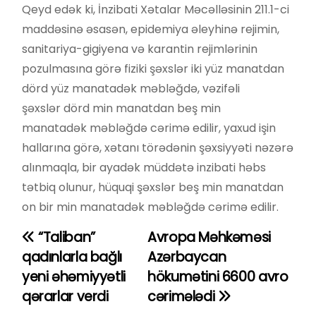
Qeyd edək ki, İnzibati Xətalar Məcəlləsinin 211.1-ci
maddəsinə əsasən, epidemiya əleyhinə rejimin,
sanitariya-gigiyena və karantin rejimlərinin
pozulmasına görə fiziki şəxslər iki yüz manatdan
dörd yüz manatadək məbləğdə, vəzifəli
şəxslər dörd min manatdan beş min
manatadək məbləğdə cərimə edilir, yaxud işin
hallarına görə, xətanı törədənin şəxsiyyəti nəzərə
alınmaqla, bir ayadək müddətə inzibati həbs
tətbiq olunur, hüquqi şəxslər beş min manatdan
on bir min manatadək məbləğdə cərimə edilir.
“Taliban”
Avropa Məhkəməsi
Y
qadınlarla bağlı
Azərbaycan
a
yeni əhəmiyyətli
hökumətini 6600 avro
qərarlar verdi
cərimələdi
z