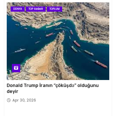
DÜNYA
TOP XƏBƏR
TOPLUM
Donald Trump İranın “çöküşdə” olduğunu
deyir
Apr 30, 2026