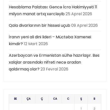
Hesablama Palatası: Gəncə İcra Hakimiyyəti 11
milyon manat artıq xərcləyib
25 Aprel 2026
Qala divarlarının bir hissəsi uçub
09 Aprel 2026
İranın yeni ali dini lideri – Müctəba Xamenei
kimdir?
12 Mart 2026
Azərbaycan və Ermənistan sülhə hazırlaşır. Bəs
xalqlar arasındakı nifrəti necə aradan
qaldırmaq olar?
23 Fevral 2026
BE
ÇA
Ç
CA
C
Ş
B
1
2