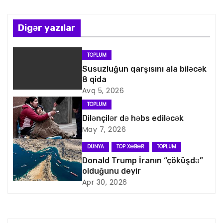
ı
n
Digər yazılar
a
TOPLUM
v
Susuzluğun qarşısını ala biləcək
8 qida
i
Avq 5, 2026
TOPLUM
q
Dilənçilər də həbs ediləcək
May 7, 2026
a
DÜNYA
TOP XƏBƏR
TOPLUM
s
Donald Trump İranın “çöküşdə”
olduğunu deyir
i
Apr 30, 2026
y
a