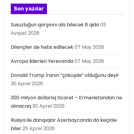
s
Son yazılar
ı
Susuzluğun qarşısını ala biləcək 8 qida
05
Avqust 2026
Dilənçilər də həbs ediləcək
07 May 2026
Avropa liderləri Yerevanda
07 May 2026
Donald Trump İranın “çöküşdə” olduğunu deyir
30 Aprel 2026
300 milyon dollarlıq ticarət – Ermənistandan nə
alınacaq
30 Aprel 2026
Rusiya ilə danışıqlar Azərbaycanda da keçirilə
bilər
25 Aprel 2026