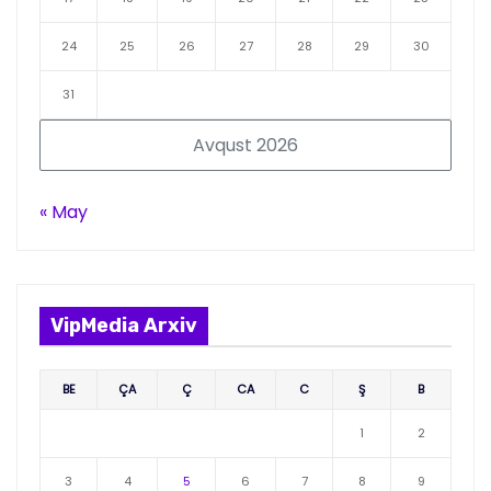
24
25
26
27
28
29
30
31
Avqust 2026
« May
VipMedia Arxiv
BE
ÇA
Ç
CA
C
Ş
B
1
2
3
4
5
6
7
8
9