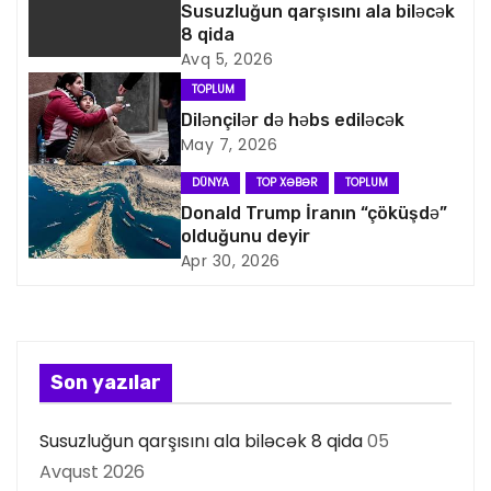
Susuzluğun qarşısını ala biləcək
i
8 qida
Avq 5, 2026
q
TOPLUM
a
Dilənçilər də həbs ediləcək
May 7, 2026
s
DÜNYA
TOP XƏBƏR
TOPLUM
i
Donald Trump İranın “çöküşdə”
olduğunu deyir
y
Apr 30, 2026
a
s
Son yazılar
ı
Susuzluğun qarşısını ala biləcək 8 qida
05
Avqust 2026