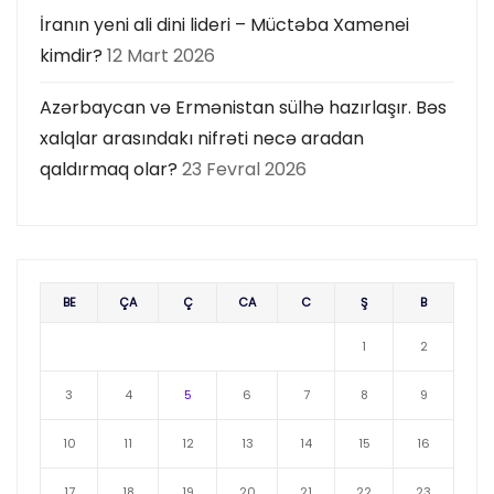
İranın yeni ali dini lideri – Müctəba Xamenei
kimdir?
12 Mart 2026
Azərbaycan və Ermənistan sülhə hazırlaşır. Bəs
xalqlar arasındakı nifrəti necə aradan
qaldırmaq olar?
23 Fevral 2026
BE
ÇA
Ç
CA
C
Ş
B
1
2
3
4
5
6
7
8
9
10
11
12
13
14
15
16
17
18
19
20
21
22
23