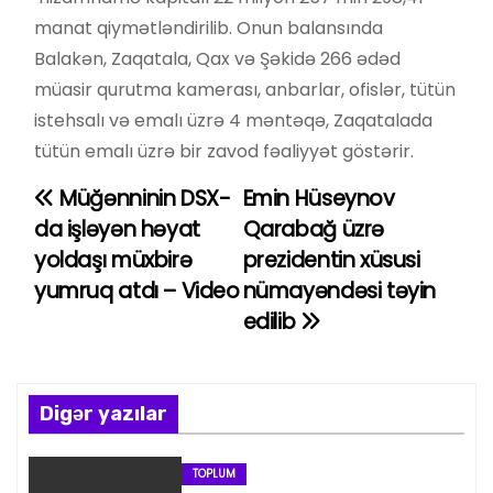
manat qiymətləndirilib. Onun balansında
Balakən, Zaqatala, Qax və Şəkidə 266 ədəd
müasir qurutma kamerası, anbarlar, ofislər, tütün
istehsalı və emalı üzrə 4 məntəqə, Zaqatalada
tütün emalı üzrə bir zavod fəaliyyət göstərir.
Müğənninin DSX-
Emin Hüseynov
Y
da işləyən həyat
Qarabağ üzrə
a
yoldaşı müxbirə
prezidentin xüsusi
yumruq atdı – Video
nümayəndəsi təyin
z
edilib
ı
n
Digər yazılar
a
v
TOPLUM