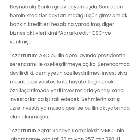
Beynəlxalq Banka girov qoyulmuşdu. Sonradan
həmin kreditlər qaytarılmadığı üçün girov əmlak
bankın kreditləri hesabına yaradılmış digər
biznes aktivləri kimi “Aqrarkredit” QSC-yə
verilmişdi.
“Azərtütün” ASC bu ilin aprel ayında prezidentin
sərəncamı ilə özəlləşdirməyə açılıb. Sərəncamda
deyilirdi ki, cəmiyyətin özəlləşdirilməsi investisiya
müsabiqəsi vasitəsilə ilə həyata keçiriləcək,
özəlləşdirilmədə yerli investorlarla yanaşı xarici
investorlar da iştirak edəcək. Səhmlərin satışı
üzrə investisiya müsabiqəsi isə bu ilin oktyabrında
elan olunmuşdu.
“Azərtütün Aqrar Sənaye Kompleksi” MMC -nin
nizamnamə kapitalı 22 milyon 257 min 298,41