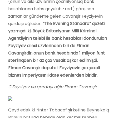
(onun və ailə üzvlərinin çoxmilyonluq bank
hesablarına həbs qoyulub,-red.) görə son
zamanlar gündəmə gələn Cavanşir Feyziyevin
qardaşı oğludur.
“The Evening Standard” qəzeti
yazmışdı ki, Böyük Britaniyanın Milli Kriminal
Agentliyinin tələbi ilə bank hesabları dondurulan
Feyziyev ailəsi üzvlərindən biri də Elman
Cavanşirdir, onun bank hesabında 1 milyon funt
sterlinqdən bir az çox vəsait aşkar edilmişdi.
Elman Cavanşir deputat Feyziyevin çoxşaxəli
biznes imperiyasını idarə edənlərdən biridir.
C.Feyziyev və qardaşı oğlu Elman Cavanşir
Qeyd edək ki, “İnter Tobaco” şirkətinə Beynəlxalq
Bankın hazırda həbsdə olan keçmiş rəhbəri