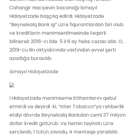
Cahangir Hacıyevin bacanağı İsmayıl
Hidayətzadə başçılıq edirdi. Hidayətzadə
“Beynəlxalq Bank işi” üzrə fiqurantlardan biri olub
və kreditlərin mənimsənilməsində təqsirli
bilinərək 2016-cı ildə 5 il 6 ay həbs cəzası alıb. O,
2019-cu ilin oktyabrında vaxtından əvvəl şərti
azadlığa buraxılıb.
İsmayıl Hidayətzadə
İ.Hidayətzadə mənimsəmə ittihamlarını qəbul
etmirdi və deyirdi ki, “Inter Tobacco”ya rəhbərlik
etdiyi dövrdə Beynəlxalq Bankdan cəmi 37 milyon
dollar kredit götürüb. Və həmin təyinatı üzrə
xərclənib, 1 tütün zavodu, 4 məntəqə yaradılıb.