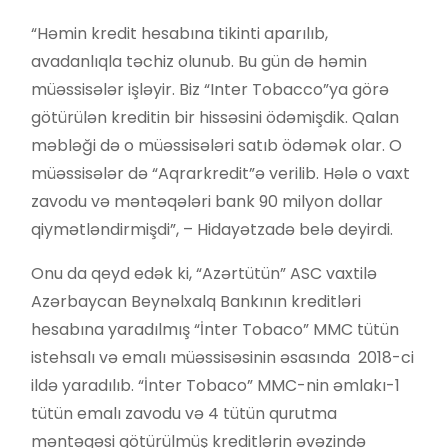
“Həmin kredit hesabına tikinti aparılıb,
avadanlıqla təchiz olunub. Bu gün də həmin
müəssisələr işləyir. Biz “Inter Tobacco”ya görə
götürülən kreditin bir hissəsini ödəmişdik. Qalan
məbləği də o müəssisələri satıb ödəmək olar. O
müəssisələr də “Aqrarkredit”ə verilib. Hələ o vaxt
zavodu və məntəqələri bank 90 milyon dollar
qiymətləndirmişdi”, – Hidayətzadə belə deyirdi.
Onu da qeyd edək ki, “Azərtütün” ASC vaxtilə
Azərbaycan Beynəlxalq Bankının kreditləri
hesabına yaradılmış “İnter Tobaco” MMC tütün
istehsalı və emalı müəssisəsinin əsasında 2018-ci
ildə yaradılıb. “İnter Tobaco” MMC-nin əmlakı-1
tütün emalı zavodu və 4 tütün qurutma
məntəqəsi götürülmüş kreditlərin əvəzində