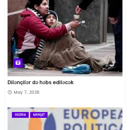
Dilənçilər də həbs ediləcək
May 7, 2026
HADISƏ
MANŞET