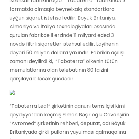
istehsalı fabrikini açıb. “Tabaterra” fabrikində 3
formatda olmaqla beynəlxalq standartlara
uyğun siqaret istehsal edilir. Böyük Britaniya,
Almaniya və İtaliya texnologiyaları əsasında
qurulan fabrikdə il ərzində 11 milyard ədəd 3
növdə filtrli siqaretlər istehsal edilir. Layihənin
dəyəri 50 milyon dollara yaxındır. Fabrikin açılışı
zamanı deyilirdi ki, “Tabaterra” ölkənin tütün
məmulatlarına olan tələbatının 80 faizini
qarşılaya biləcək gücdədir.
“Tabaterra Leaf” şirkətinin qanuni təmsilçisi kimi
qeydiyyatdan keçmiş Elman Bəşir oğlu Cavanşirin
“Avromed” şirkətinin rəhbəri, deputat, adı Böyük
Britaniyada çirkli pulların yuyulması qalmaqalına