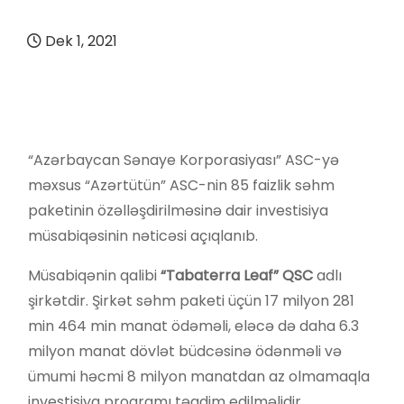
Dek 1, 2021
“Azərbaycan Sənaye Korporasiyası” ASC-yə
məxsus “Azərtütün” ASC-nin 85 faizlik səhm
paketinin özəlləşdirilməsinə dair investisiya
müsabiqəsinin nəticəsi açıqlanıb.
Müsabiqənin qalibi
“Tabaterra Leaf” QSC
adlı
şirkətdir. Şirkət səhm paketi üçün 17 milyon 281
min 464 min manat ödəməli, eləcə də daha 6.3
milyon manat dövlət büdcəsinə ödənməli və
ümumi həcmi 8 milyon manatdan az olmamaqla
investisiya proqramı təqdim edilməlidir.