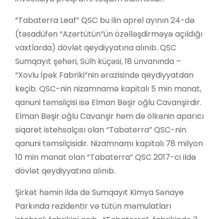
“Tabaterra Leaf” QSC bu ilin aprel ayının 24-də
(təsadüfən “Azərtütün”ün özəlləşdirməyə açıldığı
vaxtlarda) dövlət qeydiyyatına alınıb. QSC
Sumqayıt şəhəri, Sülh küçəsi, 18 ünvanında –
“Xovlu İpək Fabriki”nin ərazisində qeydiyyatdan
keçib. QSC-nin nizamnamə kapitalı 5 min manat,
qanuni təmsilçisi isə Elman Bəşir oğlu Cavanşirdir.
Elman Bəşir oğlu Cavanşir həm də ölkənin aparıcı
siqaret istehsalçısı olan “Tabaterra” QSC-nin
qanuni təmsilçisidir. Nizamnamı kapitalı 78 milyon
10 min manat olan “Tabaterra” QSC 2017-ci ildə
dövlət qeydiyyatına alınıb.
Şirkət həmin ildə də Sumqayıt Kimya Sənaye
Parkında rezidentir və tütün məmulatları