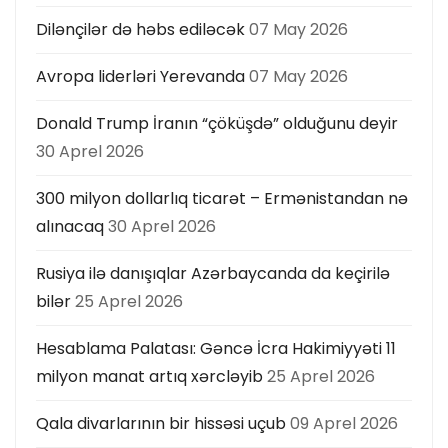
Dilənçilər də həbs ediləcək
07 May 2026
Avropa liderləri Yerevanda
07 May 2026
Donald Trump İranın “çöküşdə” olduğunu deyir
30 Aprel 2026
300 milyon dollarlıq ticarət – Ermənistandan nə
alınacaq
30 Aprel 2026
Rusiya ilə danışıqlar Azərbaycanda da keçirilə
bilər
25 Aprel 2026
Hesablama Palatası: Gəncə İcra Hakimiyyəti 11
milyon manat artıq xərcləyib
25 Aprel 2026
Qala divarlarının bir hissəsi uçub
09 Aprel 2026