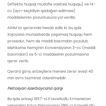
(effektiv hüquqi müdafiə vasitəsi hüququ) və 14-
cü (ayrı-seçkiliyin qadağan edilməsi)
maddələrinin pozuntusuna yol verilib.
AİHM öz qərarında hesab edib ki, bu işdə
Xojoyana münasibətdə yaşamaq hüququ həm
prosedur, həm də maddi baxımdan pozulub.
Məhkəmə həmçinin Konvensiyanın 3-cü (maddi
baxımdan) və 5-ci maddəsinin pozulmasına
qərar verib.
Qərara görə, ərizəçilərə mənəvi zərər əvəzi 40
min avro təzminat ödənilməlidir.
Petrosyan Azərbaycana qarşı
Bu işdə ərizəçi 1957-ci il təvəllüdlü Ermənistan
vətəndaşı Artuş Petrosyanın 1981-ci il təvəllüdlü