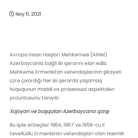
Noy 11, 2021
Avropa İnsan Haqları Məhkəməsi (AİHM)
Azərbaycanla bağlı iki qərarını elan edib.
Məhkəmə Ermənistan vətəndaşlarının şikayəti
üzrə çıxardığı hər iki qərarda yaşamaq
hüququnun maddi və prosessual aspektdən
pozuntusunu tanıyıb.
Xojoyan və başqaları Azərbaycana qarşı
Bu işdə ərizəçilər 1964, 1967 və 1959-cu il
təvəllüdlü Ermənistan vətəndaşları olan Hasmik