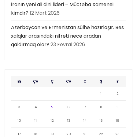
İranın yeni ali dini lideri – Müctəba Xamenei
kimdir?
12 Mart 2026
Azərbaycan və Ermənistan sülhə hazırlaşır. Bəs
xalqlar arasındakı nifrəti necə aradan
qaldırmaq olar?
23 Fevral 2026
BE
ÇA
Ç
CA
C
Ş
B
1
2
3
4
5
6
7
8
9
10
11
12
13
14
15
16
17
18
19
20
21
22
23