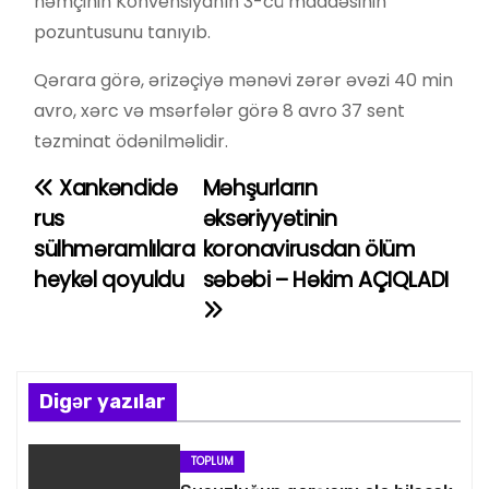
həmçinin Konvensiyanın 3-cü maddəsinin
pozuntusunu tanıyıb.
Qərara görə, ərizəçiyə mənəvi zərər əvəzi 40 min
avro, xərc və msərfələr görə 8 avro 37 sent
təzminat ödənilməlidir.
Xankəndidə
Məhşurların
Y
rus
əksəriyyətinin
a
sülhməramlılara
koronavirusdan ölüm
heykəl qoyuldu
səbəbi – Həkim AÇIQLADI
z
ı
n
Digər yazılar
a
v
TOPLUM