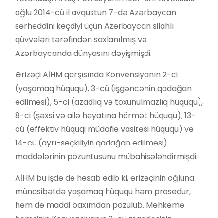
oğlu 2014-cü il avqustun 7-də Azərbaycan
sərhəddini keçdiyi üçün Azərbaycan silahlı
qüvvələri tərəfindən saxlanılmış və
Azərbaycanda dünyasını dəyişmişdi.
Ərizəçi AİHM qarşısında Konvensiyanın 2-ci
(yaşamaq hüququ), 3-cü (işgəncənin qadağan
edilməsi), 5-ci (azadlıq və toxunulmazlıq hüququ),
8-ci (şəxsi və ailə həyatına hörmət hüququ), 13-
cü (effektiv hüquqi müdafiə vasitəsi hüququ) və
14-cü (ayrı-seçkiliyin qadağan edilməsi)
maddələrinin pozuntusunu mübahisələndirmişdi.
AİHM bu işdə də hesab edib ki, ərizəçinin oğluna
münasibətdə yaşamaq hüququ həm prosedur,
həm də maddi baxımdan pozulub. Məhkəmə