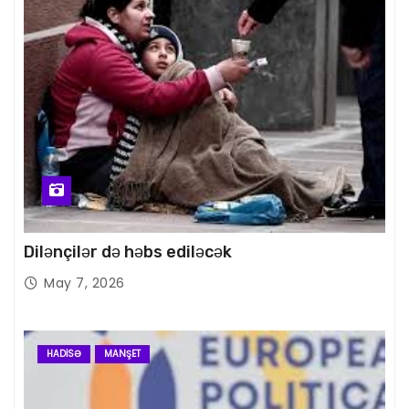
Dilənçilər də həbs ediləcək
May 7, 2026
HADISƏ
MANŞET