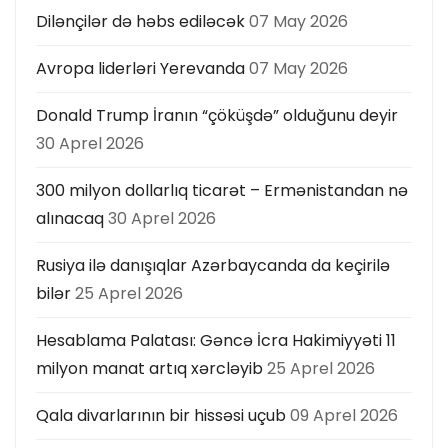
Dilənçilər də həbs ediləcək
07 May 2026
Avropa liderləri Yerevanda
07 May 2026
Donald Trump İranın “çöküşdə” olduğunu deyir
30 Aprel 2026
300 milyon dollarlıq ticarət – Ermənistandan nə
alınacaq
30 Aprel 2026
Rusiya ilə danışıqlar Azərbaycanda da keçirilə
bilər
25 Aprel 2026
Hesablama Palatası: Gəncə İcra Hakimiyyəti 11
milyon manat artıq xərcləyib
25 Aprel 2026
Qala divarlarının bir hissəsi uçub
09 Aprel 2026