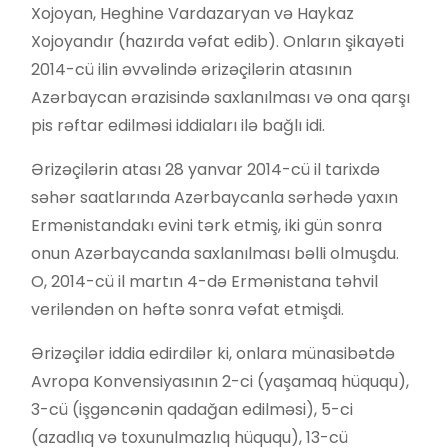
Xojoyan, Heghine Vardazaryan və Haykaz
Xojoyandır (hazırda vəfat edib). Onların şikayəti
2014-cü ilin əvvəlində ərizəçilərin atasının
Azərbaycan ərazisində saxlanılması və ona qarşı
pis rəftar edilməsi iddiaları ilə bağlı idi.
Ərizəçilərin atası 28 yanvar 2014-cü il tarixdə
səhər saatlarında Azərbaycanla sərhədə yaxın
Ermənistandakı evini tərk etmiş, iki gün sonra
onun Azərbaycanda saxlanılması bəlli olmuşdu.
O, 2014-cü il martın 4-də Ermənistana təhvil
veriləndən on həftə sonra vəfat etmişdi.
Ərizəçilər iddia edirdilər ki, onlara münasibətdə
Avropa Konvensiyasının 2-ci (yaşamaq hüququ),
3-cü (işgəncənin qadağan edilməsi), 5-ci
(azadlıq və toxunulmazlıq hüququ), 13-cü