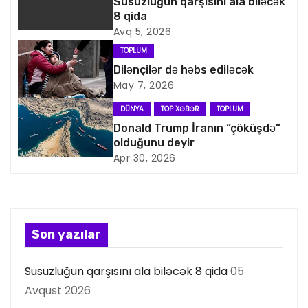
Susuzluğun qarşısını ala biləcək
i
8 qida
Avq 5, 2026
q
TOPLUM
a
Dilənçilər də həbs ediləcək
May 7, 2026
s
DÜNYA
TOP XƏBƏR
TOPLUM
i
Donald Trump İranın “çöküşdə”
olduğunu deyir
y
Apr 30, 2026
a
s
Son yazılar
ı
Susuzluğun qarşısını ala biləcək 8 qida
05
Avqust 2026