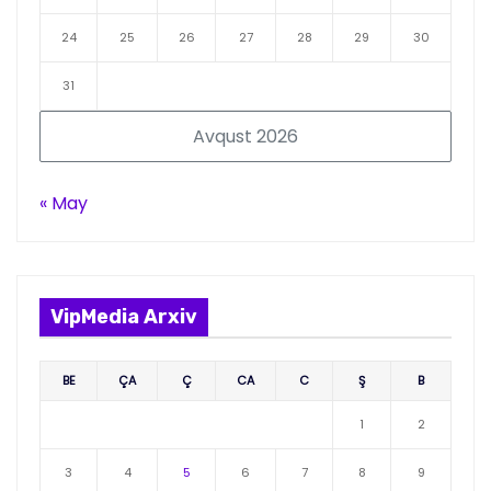
24
25
26
27
28
29
30
31
Avqust 2026
« May
VipMedia Arxiv
BE
ÇA
Ç
CA
C
Ş
B
1
2
3
4
5
6
7
8
9