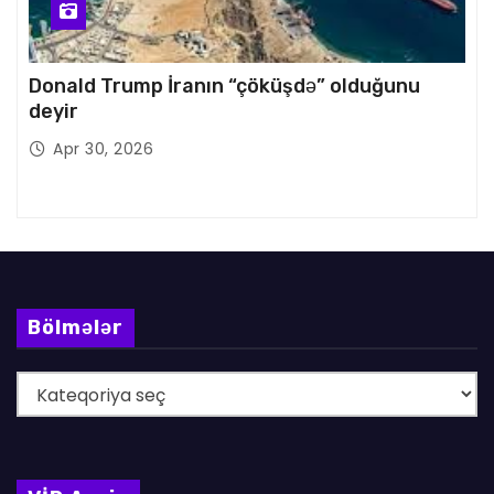
Donald Trump İranın “çöküşdə” olduğunu
deyir
Apr 30, 2026
Bölmələr
B
ö
l
m