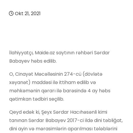
Okt 21, 2021
İlahiyyatçı, Maide.az saytının rəhbəri Sərdar
Babayev həbs edilib.
O, Cinayət Məcəlləsinin 274-cü (dövlətə
xəyanət) maddəsi ilə ittiham edilib və
məhkəmənin qərarı ilə barəsində 4 ay həbs
qətimkan tədbiri seçilib.
Qeyd edək ki, Şeyx Sərdar Hacıhəsənli kimi
tanınan Sərdar Babayev 2017-ci ildə dini təbliğat,
dini ayin və mərasimlərin aparılması tələblərini