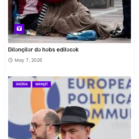
Dilənçilər də həbs ediləcək
May 7, 2026
HADISƏ
MANŞET