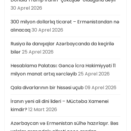
30 Aprel 2026
300 milyon dollarlıq ticarət – Ermənistandan nə
alınacaq
30 Aprel 2026
Rusiya ilə danışıqlar Azərbaycanda da keçirilə
bilər
25 Aprel 2026
Hesablama Palatası: Gəncə İcra Hakimiyyəti 11
milyon manat artıq xərcləyib
25 Aprel 2026
Qala divarlarının bir hissəsi uçub
09 Aprel 2026
İranın yeni ali dini lideri – Müctəba Xamenei
kimdir?
12 Mart 2026
Azərbaycan və Ermənistan sülhə hazırlaşır. Bəs