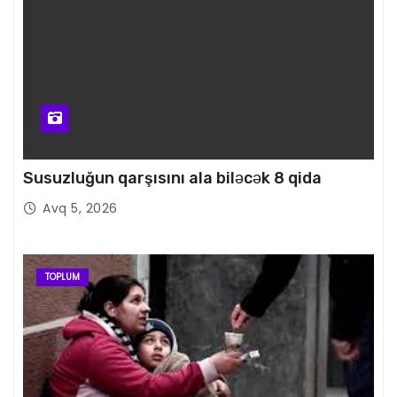
Susuzluğun qarşısını ala biləcək 8 qida
Avq 5, 2026
TOPLUM