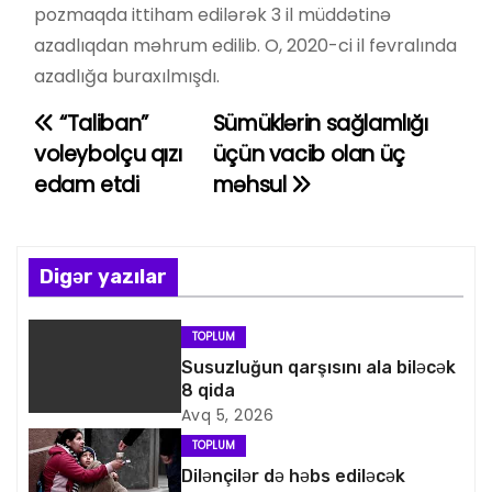
pozmaqda ittiham edilərək 3 il müddətinə
azadlıqdan məhrum edilib. O, 2020-ci il fevralında
azadlığa buraxılmışdı.
“Taliban”
Sümüklərin sağlamlığı
Y
voleybolçu qızı
üçün vacib olan üç
a
edam etdi
məhsul
z
ı
Digər yazılar
n
TOPLUM
a
Susuzluğun qarşısını ala biləcək
8 qida
v
Avq 5, 2026
i
TOPLUM
Dilənçilər də həbs ediləcək