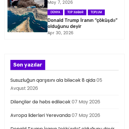
q
May 7, 2026
a
DÜNYA
TOP XƏBƏR
TOPLUM
Donald Trump İranın “çöküşdə”
s
olduğunu deyir
Apr 30, 2026
i
y
a
Son yazılar
s
Susuzluğun qarşısını ala biləcək 8 qida
05
ı
Avqust 2026
Dilənçilər də həbs ediləcək
07 May 2026
Avropa liderləri Yerevanda
07 May 2026
Donald Trump İranın “çöküşdə” olduğunu deyir