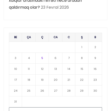
xalqlar arasındakı nifrəti necə aradan
qaldırmaq olar?
23 Fevral 2026
BE
ÇA
Ç
CA
C
Ş
B
1
2
3
4
5
6
7
8
9
10
11
12
13
14
15
16
17
18
19
20
21
22
23
24
25
26
27
28
29
30
31