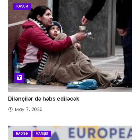
TOPLUM
Dilənçilər də həbs ediləcək
May 7, 2026
HADISƏ
MANŞET