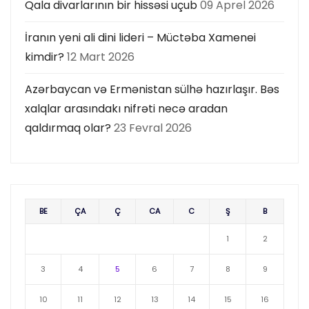
Qala divarlarının bir hissəsi uçub
09 Aprel 2026
İranın yeni ali dini lideri – Müctəba Xamenei
kimdir?
12 Mart 2026
Azərbaycan və Ermənistan sülhə hazırlaşır. Bəs
xalqlar arasındakı nifrəti necə aradan
qaldırmaq olar?
23 Fevral 2026
BE
ÇA
Ç
CA
C
Ş
B
1
2
3
4
5
6
7
8
9
10
11
12
13
14
15
16