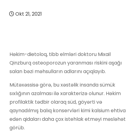
Okt 21, 2021
Həkim-dietoloq, tibb elmləri doktoru Mixail
Qinzburq osteoporozun yaranması riskini aşağı
salan bəzi məhsulların adlarını açıqlayıb.
Mütəxəssisə görə, bu xəstəlik insanda sümük
sıxlığının azalması ilə xarakterizə olunur. Həkim
profilaktik tədbir olaraq süd, göyərti və
qaynadılmış balıq konservləri kimi kalsium ehtiva
edən qidaları daha çox istehlak etməyi məsləhət
görüb.