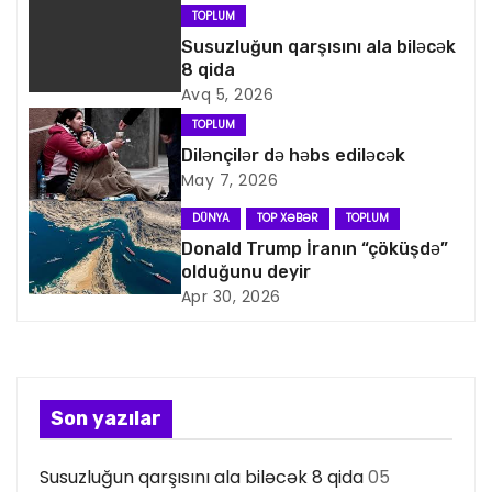
a
TOPLUM
v
Susuzluğun qarşısını ala biləcək
8 qida
i
Avq 5, 2026
TOPLUM
q
Dilənçilər də həbs ediləcək
May 7, 2026
a
DÜNYA
TOP XƏBƏR
TOPLUM
s
Donald Trump İranın “çöküşdə”
olduğunu deyir
i
Apr 30, 2026
y
a
s
Son yazılar
ı
Susuzluğun qarşısını ala biləcək 8 qida
05