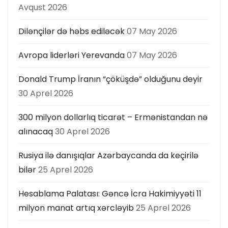
Avqust 2026
Dilənçilər də həbs ediləcək
07 May 2026
Avropa liderləri Yerevanda
07 May 2026
Donald Trump İranın “çöküşdə” olduğunu deyir
30 Aprel 2026
300 milyon dollarlıq ticarət – Ermənistandan nə
alınacaq
30 Aprel 2026
Rusiya ilə danışıqlar Azərbaycanda da keçirilə
bilər
25 Aprel 2026
Hesablama Palatası: Gəncə İcra Hakimiyyəti 11
milyon manat artıq xərcləyib
25 Aprel 2026