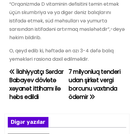
“Orqanizmdə D vitaminin defisitini təmin etmək
üçün skumbriya və ya digər dəniz balıqlarını
istifadə etmək, süd məhsulları və yumurta
sarısından istifadəni artırmaq məsləhətdir”,-deyə
həkim bildirib.
O, qeyd edib ki, həftədə ən azı 3-4 dəfə balıq
yeməkləri rasiona daxil edilməlidir.
İlahiyyatçı Sərdar
7 milyonluq tenderi
Y
Babayev dövlətə
udan şirkət vergi
a
xəyanət ittihamı ilə
borcunu vaxtında
həbs edildi
ödəmir
z
ı
n
Digər yazılar