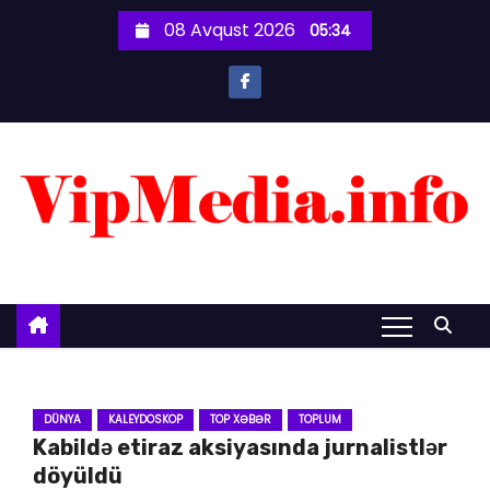
S
08 Avqust 2026
05:34
k
i
p
t
o
c
o
n
t
e
n
t
DÜNYA
KALEYDOSKOP
TOP XƏBƏR
TOPLUM
Kabildə etiraz aksiyasında jurnalistlər
döyüldü