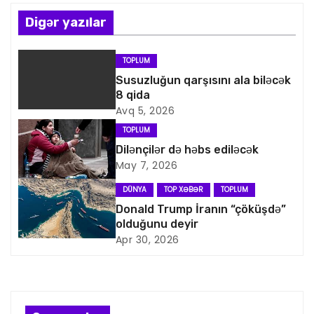
n
Digər yazılar
a
TOPLUM
v
Susuzluğun qarşısını ala biləcək
8 qida
i
Avq 5, 2026
TOPLUM
q
Dilənçilər də həbs ediləcək
May 7, 2026
a
DÜNYA
TOP XƏBƏR
TOPLUM
s
Donald Trump İranın “çöküşdə”
olduğunu deyir
i
Apr 30, 2026
y
a