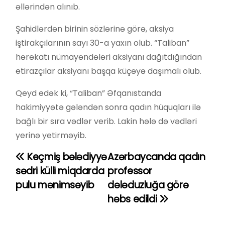
əllərindən alınıb.
Şahidlərdən birinin sözlərinə görə, aksiya
iştirakçılarının sayı 30-a yaxın olub. “Taliban”
hərəkatı nümayəndələri aksiyanı dağıtdığından
etirazçılar aksiyanı başqa küçəyə daşımalı olub.
Qeyd edək ki, “Taliban” Əfqanıstanda
hakimiyyətə gələndən sonra qadın hüquqları ilə
bağlı bir sıra vədlər verib. Lakin hələ də vədləri
yerinə yetirməyib.
Keçmiş bələdiyyə
Azərbaycanda qadın
Y
sədri külli miqdarda
professor
a
pulu mənimsəyib
dələduzluğa görə
həbs edildi
z
ı