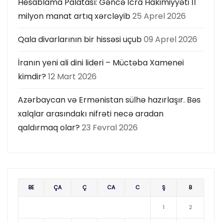
Hesablama Palatası: Gəncə İcra Hakimiyyəti 11
milyon manat artıq xərcləyib
25 Aprel 2026
Qala divarlarının bir hissəsi uçub
09 Aprel 2026
İranın yeni ali dini lideri – Müctəba Xamenei
kimdir?
12 Mart 2026
Azərbaycan və Ermənistan sülhə hazırlaşır. Bəs
xalqlar arasındakı nifrəti necə aradan
qaldırmaq olar?
23 Fevral 2026
BE
ÇA
Ç
CA
C
Ş
B
1
2