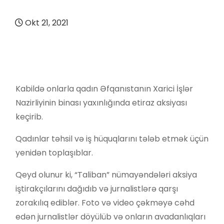
Okt 21, 2021
Kabildə onlarla qadın Əfqanıstanın Xarici İşlər
Nazirliyinin binası yaxınlığında etiraz aksiyası
keçirib.
Qadınlar təhsil və iş hüquqlarını tələb etmək üçün
yenidən toplaşıblar.
Qeyd olunur ki, “Taliban” nümayəndələri aksiya
iştirakçılarını dağıdıb və jurnalistlərə qarşı
zorakılıq ediblər. Foto və video çəkməyə cəhd
edən jurnalistlər döyülüb və onların avadanlıqları