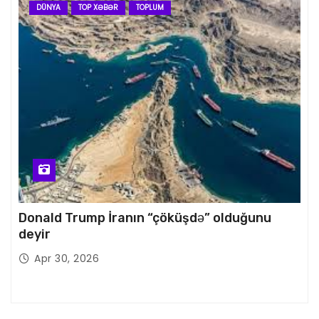
DÜNYA
TOP XƏBƏR
TOPLUM
Donald Trump İranın “çöküşdə” olduğunu
deyir
Apr 30, 2026