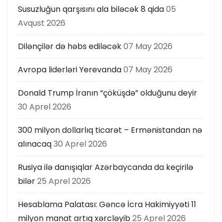
ı
Susuzluğun qarşısını ala biləcək 8 qida
05
Avqust 2026
Dilənçilər də həbs ediləcək
07 May 2026
Avropa liderləri Yerevanda
07 May 2026
Donald Trump İranın “çöküşdə” olduğunu deyir
30 Aprel 2026
300 milyon dollarlıq ticarət – Ermənistandan nə
alınacaq
30 Aprel 2026
Rusiya ilə danışıqlar Azərbaycanda da keçirilə
bilər
25 Aprel 2026
Hesablama Palatası: Gəncə İcra Hakimiyyəti 11
milyon manat artıq xərcləyib
25 Aprel 2026