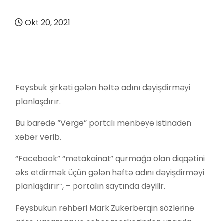
Okt 20, 2021
Feysbuk şirkəti gələn həftə adını dəyişdirməyi
planlaşdırır.
Bu barədə “Verge” portalı mənbəyə istinadən
xəbər verib.
“Facebook” “metakainat” qurmağa olan diqqətini
əks etdirmək üçün gələn həftə adını dəyişdirməyi
planlaşdırır”, – portalın saytında deyilir.
Feysbukun rəhbəri Mark Zukerberqin sözlərinə