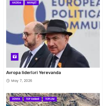
HADISƏ
MANŞET
Avropa liderləri Yerevanda
May 7, 2026
DÜNYA
TOP XƏBƏR
TOPLUM