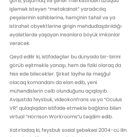
görə, yaşamaq və şəhər mərkəzindən uzaqda
işləmək istəyən “metakainat” yaradıcılıq
peşələrinin sahiblərinə, həmçinin təhsil və ya
istirahət obyektlərinə girişin məhdudlaşdırıldığı
əyalətlərdə yaşayan insanlara böyük imkanlar
verəcək.
Qeyd edilir ki, istifadəçilər bu dünyada bir-birini
görüb eşitməklə yanaşı, həm də fiziki olaraq da
hiss edə biləcəklər. Şirkət layihə ilə məşğul
olacaq komandanı da elan edib, yeni
mühəndislərin cəlb olunduğunu açıqlayıb.
Avqustda feysbuk, videokonfrans və ya “Oculus
VR” qulaqlıqdan istifadə etməklə bağlana bilən
virtual “Horrison Workrooms”u təqdim edib.
Xatırladaq ki, feysbuk sosial şəbəkəsi 2004-cü ilin