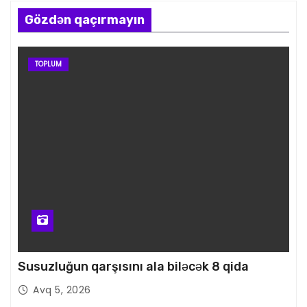
Gözdən qaçırmayın
TOPLUM
Susuzluğun qarşısını ala biləcək 8 qida
Avq 5, 2026