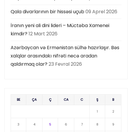
Qala divarlarının bir hissəsi uçub
09 Aprel 2026
İranın yeni ali dini lideri – Müctəba Xamenei
kimdir?
12 Mart 2026
Azərbaycan və Ermənistan sülhə hazırlaşır. Bəs
xalqlar arasındakı nifrəti necə aradan
qaldırmaq olar?
23 Fevral 2026
BE
ÇA
Ç
CA
C
Ş
B
1
2
3
4
5
6
7
8
9