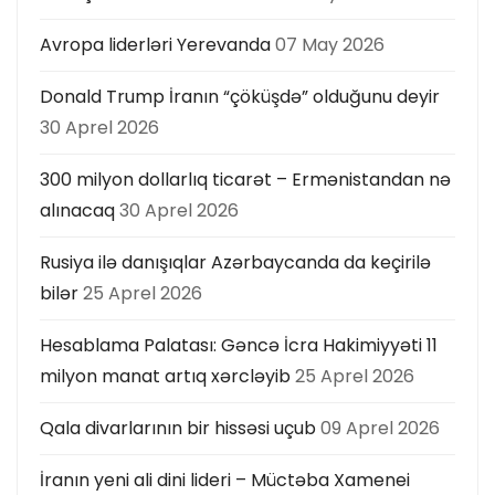
Avropa liderləri Yerevanda
07 May 2026
Donald Trump İranın “çöküşdə” olduğunu deyir
30 Aprel 2026
300 milyon dollarlıq ticarət – Ermənistandan nə
alınacaq
30 Aprel 2026
Rusiya ilə danışıqlar Azərbaycanda da keçirilə
bilər
25 Aprel 2026
Hesablama Palatası: Gəncə İcra Hakimiyyəti 11
milyon manat artıq xərcləyib
25 Aprel 2026
Qala divarlarının bir hissəsi uçub
09 Aprel 2026
İranın yeni ali dini lideri – Müctəba Xamenei