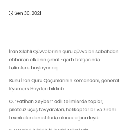
Sen 30, 2021
İran Silahlı Qüvvələrinin quru qüvvələri sabahdan
etibarən ölkənin şimal -qərb bölgəsində
təlimlərə başlayacaq.
Bunu İran Quru Qoşunlarının komandanı, general
Kyumərs Heydəri bildirib.
O, “Fatihan Xeybər” adlı təlimlərdə toplar,
pilotsuz uçuş təyyarələri, helikopterlər və zirehli
texnikalardan istifadə olunacağını deyib.