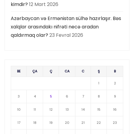
kimdir?
12 Mart 2026
Azərbaycan və Ermənistan sülhə hazırlaşır. Bəs
xalqlar arasındakı nifrəti necə aradan
qaldırmaq olar?
23 Fevral 2026
BE
ÇA
Ç
CA
C
Ş
B
1
2
3
4
5
6
7
8
9
10
11
12
13
14
15
16
17
18
19
20
21
22
23