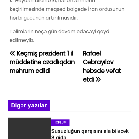
K. Heydəri bildirib ki, hərbi təlimlərin
keçirilməsində məqsəd bölgədə İran ordusunun
hərbi gücünün artırılmasıdır.
Təlimlərin neçə gün davam edəcəyi qeyd
edilməyib.
Keçmiş prezident 1 il
Rafael
Y
müddətinə azadlıqdan
Cəbrayılov
a
məhrum edildi
həbsdə vəfat
etdi
z
ı
n
Digər yazılar
a
TOPLUM
v
Susuzluğun qarşısını ala biləcək
8 qida