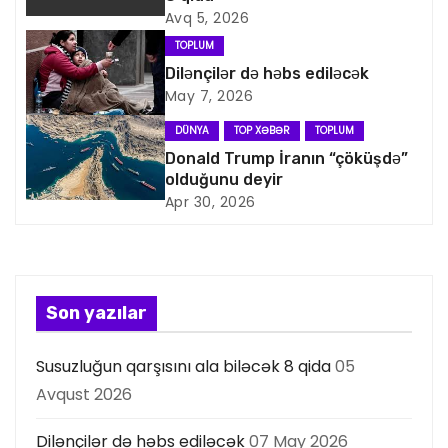
i
Avq 5, 2026
TOPLUM
q
Dilənçilər də həbs ediləcək
May 7, 2026
a
DÜNYA
TOP XƏBƏR
TOPLUM
s
Donald Trump İranın “çöküşdə”
olduğunu deyir
i
Apr 30, 2026
y
a
s
Son yazılar
ı
Susuzluğun qarşısını ala biləcək 8 qida
05
Avqust 2026
Dilənçilər də həbs ediləcək
07 May 2026