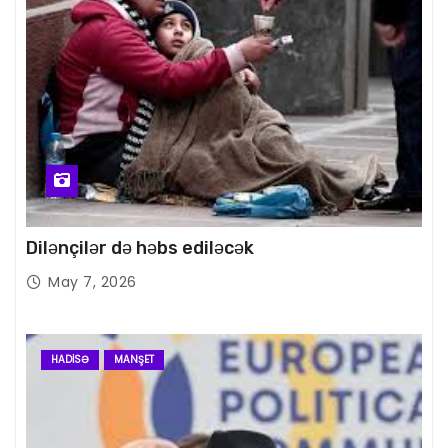
Dilənçilər də həbs ediləcək
May 7, 2026
HADISƏ
MANŞET