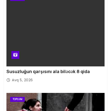
Susuzluğun qarşısını ala biləcək 8 qida
Avq 5, 2026
TOPLUM