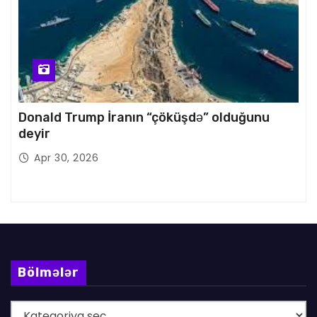
Donald Trump İranın “çöküşdə” olduğunu
deyir
Apr 30, 2026
Bölmələr
B