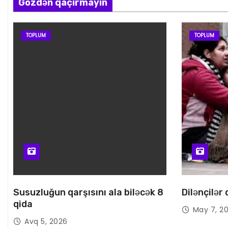
Gözdən qaçırmayın
TOPLUM
TOPLUM
Susuzluğun qarşısını ala biləcək 8
Dilənçilər
qida
May 7, 2
Avq 5, 2026