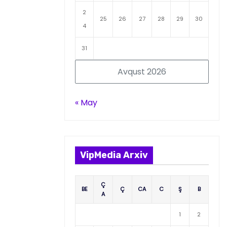
2
25
26
27
28
29
30
4
31
Avqust 2026
« May
VipMedia Arxiv
Ç
BE
Ç
CA
C
Ş
B
A
1
2