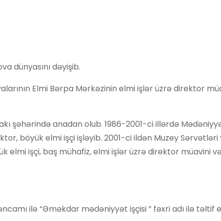
va dünyasını dəyişib.
alarının Elmi Bərpa Mərkəzinin elmi işlər üzrə direktor mü
 Bakı şəhərində anadan olub. 1986-2001-ci illərdə Mədəniyy
or, böyük elmi işçi işləyib. 2001-ci ildən Muzey Sərvətləri
k elmi işçi, baş mühafiz, elmi işlər üzrə direktor müavini v
amı ilə “Əməkdar mədəniyyət işçisi ” fəxri adı ilə təltif ed