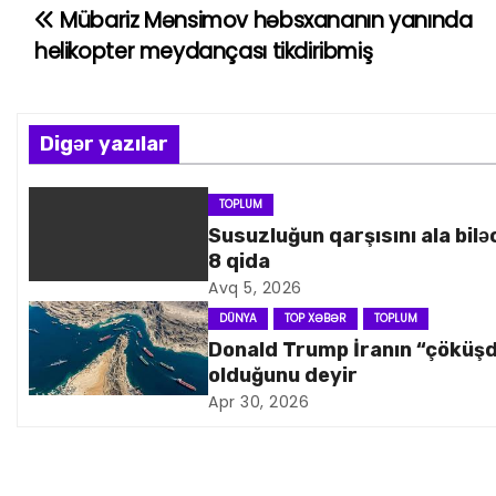
Mübariz Mənsimov həbsxananın yanında
Y
helikopter meydançası tikdiribmiş
a
z
Digər yazılar
ı
n
TOPLUM
Susuzluğun qarşısını ala bilə
a
8 qida
Avq 5, 2026
v
DÜNYA
TOP XƏBƏR
TOPLUM
i
Donald Trump İranın “çöküş
olduğunu deyir
q
Apr 30, 2026
a
s