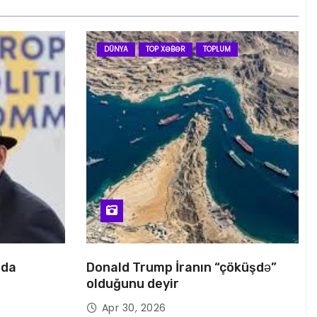
DÜNYA
TOP XƏBƏR
TOPLUM
nda
Donald Trump İranın “çöküşdə”
olduğunu deyir
Apr 30, 2026