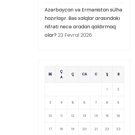
Azərbaycan və Ermənistan sülhə
hazırlaşır. Bəs xalqlar arasındakı
nifrəti necə aradan qaldırmaq
olar?
23 Fevral 2026
Ç
BE
Ç
CA
C
Ş
B
A
1
2
3
4
5
6
7
8
9
10
11
12
13
14
15
16
17
18
19
20
21
22
23