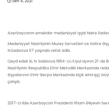
Sen 4, 2021
Azərbaycanın əməkdar mədəniyyət işçisi Nairə Sadıxo
Mədəniyyət Nazirliyinin Muzey Sərvətləri və Xatirə Əşy
N.Sadıxova 57 yaşında vəfat edib.
Qeyd edək ki, N. Sadıxova 1964-cü il iyul ayının 21-də
Nazirliyinin Respublika Elmi-Metodiki Mərkəzində redakt
Əşyalarının Elmi-Bərpa Mərkəzində kiçik elmi işçi, böyü
çalışıb.
2017-ci ildə Azərbaycan Prezidenti İlham Əliyevin Sərənc