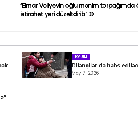
“Elmar Vəliyevin oğlu mənim torpağımda
istirahət yeri düzəltdirib”
TOPLUM
cək
Dilənçilər də həbs edilə
May 7, 2026
də”