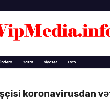
ündəm
Yazar
Siyasət
Foto
çisi koronavirusdan vəf