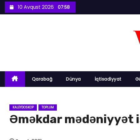
S
10 Avqust 2026
07:58
k
i
p
t
o
c
o
n
Qarabağ
Dünya
İqtisadiyyat
G
t
e
n
KALEYDOSKOP
TOPLUM
t
Əməkdar mədəniyyət iş