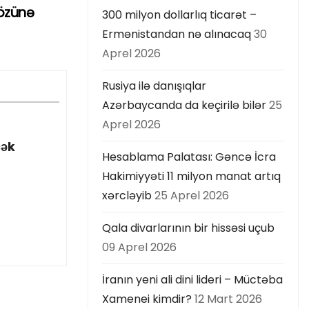
 özünə
300 milyon dollarlıq ticarət –
Ermənistandan nə alınacaq
30
Aprel 2026
Rusiya ilə danışıqlar
Azərbaycanda da keçirilə bilər
25
Aprel 2026
cək
Hesablama Palatası: Gəncə İcra
Hakimiyyəti 11 milyon manat artıq
xərcləyib
25 Aprel 2026
Qala divarlarının bir hissəsi uçub
09 Aprel 2026
İranın yeni ali dini lideri – Müctəba
Xamenei kimdir?
12 Mart 2026