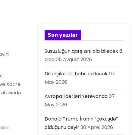
Son yazılar
Susuzluğun qarşısını ala biləcək 8
avini
qida
05 Avqust 2026
Dilənçilər də həbs ediləcək
07
ət
May 2026
 və Xatirə
əzifəsində
Avropa liderləri Yerevanda
07
May 2026
Donald Trump İranın “çöküşdə”
olduğunu deyir
30 Aprel 2026
ilib.