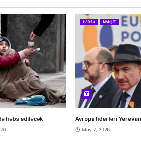
HADISƏ
MANŞET
 də həbs ediləcək
Avropa liderləri Yereva
026
May 7, 2026