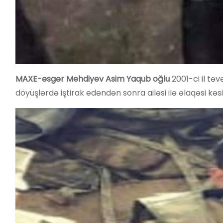
MAXE-əsgər Mehdiyev Asim Yaqub oğlu
2001-ci il tə
döyüşlərdə iştirak edəndən sonra ailəsi ilə əlaqəsi kə