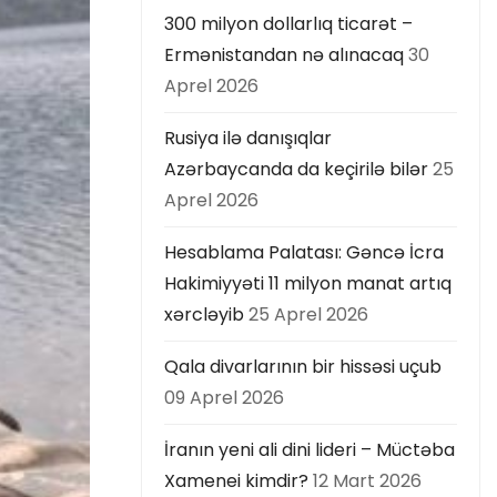
300 milyon dollarlıq ticarət –
Ermənistandan nə alınacaq
30
Aprel 2026
Rusiya ilə danışıqlar
Azərbaycanda da keçirilə bilər
25
Aprel 2026
Hesablama Palatası: Gəncə İcra
Hakimiyyəti 11 milyon manat artıq
xərcləyib
25 Aprel 2026
Qala divarlarının bir hissəsi uçub
09 Aprel 2026
İranın yeni ali dini lideri – Müctəba
Xamenei kimdir?
12 Mart 2026