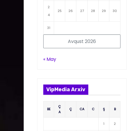
2
25
26
27
28
29
30
4
31
Avqust 2026
« May
VipMedia Arxiv
Ç
BE
Ç
CA
C
Ş
B
A
1
2