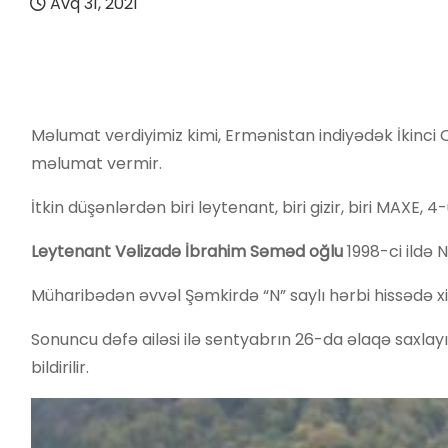
Avq 31, 2021
Məlumat verdiyimiz kimi, Ermənistan indiyədək İkinci
məlumat vermir.
İtkin düşənlərdən biri leytenant, biri gizir, biri MAXE, 4
Leytenant Vəlizadə İbrahim Səməd oğlu
1998-ci ildə 
Müharibədən əvvəl Şəmkirdə “N” saylı hərbi hissədə x
Sonuncu dəfə ailəsi ilə sentyabrın 26-da əlaqə saxlay
bildirilir.