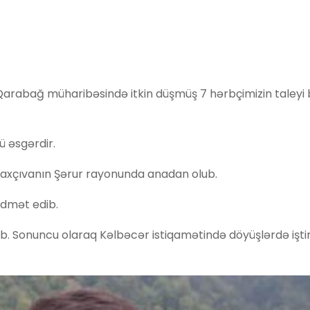
 Qarabağ müharibəsində itkin düşmüş 7 hərbçimizin taleyi
-ü əsgərdir.
Naxçıvanın Şərur rayonunda anadan olub.
idmət edib.
ıb. Sonuncu olaraq Kəlbəcər istiqamətində döyüşlərdə iştir