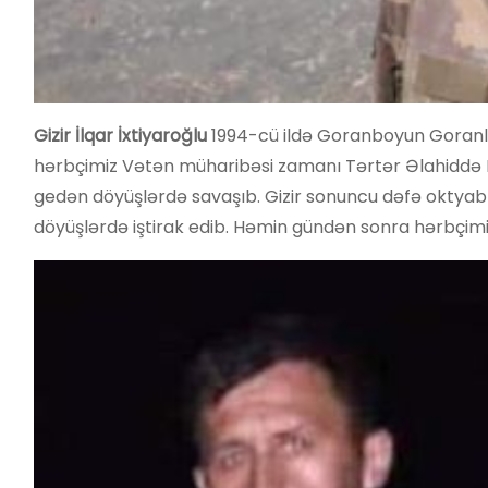
Gizir İlqar İxtiyaroğlu
1994-cü ildə Goranboyun Goranlı 
hərbçimiz Vətən müharibəsi zamanı Tərtər Əlahiddə 
gedən döyüşlərdə savaşıb. Gizir sonuncu dəfə oktyab
döyüşlərdə iştirak edib. Həmin gündən sonra hərbçim