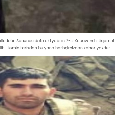
vəllüddür. Sonuncu dəfə oktyabrın 7-si Xocavənd istiqamə
silib. Həmin tarixdən bu yana hərbçimizdən xəbər yoxdur.