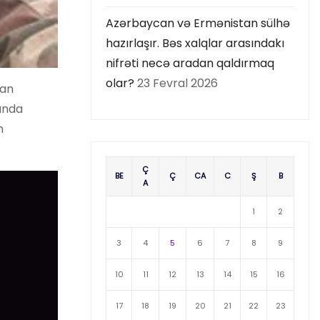
Azərbaycan və Ermənistan sülhə
hazırlaşır. Bəs xalqlar arasındakı
nifrəti necə aradan qaldırmaq
olar?
23 Fevral 2026
lan
unda
n
Ç
BE
Ç
CA
C
Ş
B
A
1
2
3
4
5
6
7
8
9
10
11
12
13
14
15
16
17
18
19
20
21
22
23