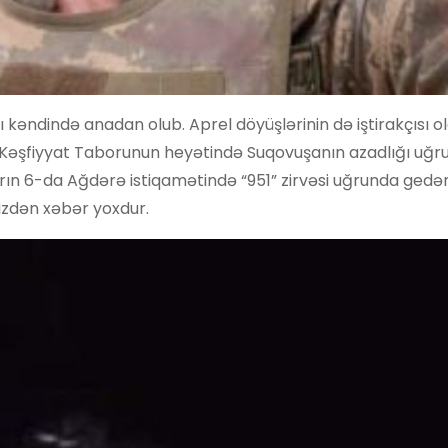
kəndində anadan olub. Aprel döyüşlərinin də iştirakçısı o
Kəşfiyyat Taborunun heyətində Suqovuşanın azadlığı uğr
rın 6-da Ağdərə istiqamətində “951” zirvəsi uğrunda gedə
izdən xəbər yoxdur.