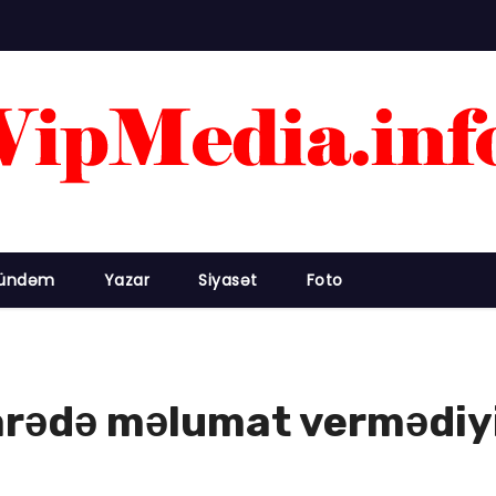
ündəm
Yazar
Siyasət
Foto
arədə məlumat vermədiyi 