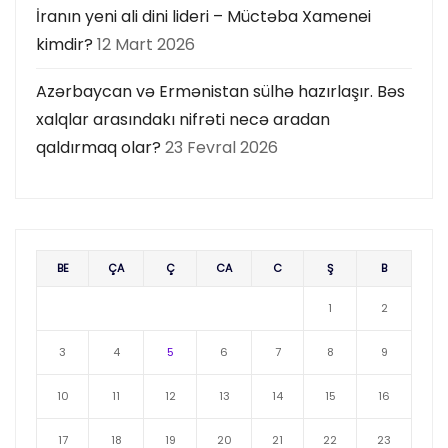
İranın yeni ali dini lideri – Müctəba Xamenei
kimdir?
12 Mart 2026
Azərbaycan və Ermənistan sülhə hazırlaşır. Bəs
xalqlar arasındakı nifrəti necə aradan
qaldırmaq olar?
23 Fevral 2026
BE
ÇA
Ç
CA
C
Ş
B
1
2
3
4
5
6
7
8
9
10
11
12
13
14
15
16
17
18
19
20
21
22
23