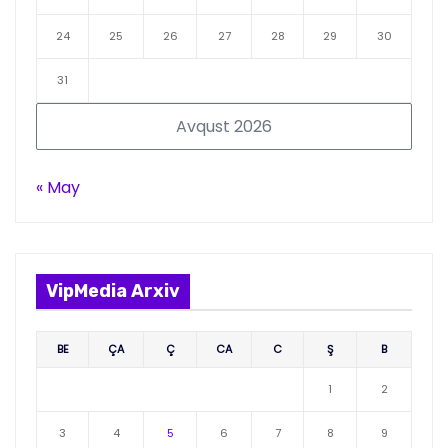
24
25
26
27
28
29
30
31
Avqust 2026
« May
VipMedia Arxiv
BE
ÇA
Ç
CA
C
Ş
B
1
2
3
4
5
6
7
8
9