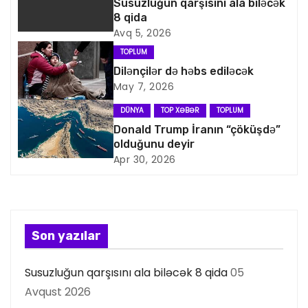
v
Susuzluğun qarşısını ala biləcək
8 qida
i
Avq 5, 2026
TOPLUM
q
Dilənçilər də həbs ediləcək
May 7, 2026
a
DÜNYA
TOP XƏBƏR
TOPLUM
s
Donald Trump İranın “çöküşdə”
olduğunu deyir
i
Apr 30, 2026
y
a
s
Son yazılar
ı
Susuzluğun qarşısını ala biləcək 8 qida
05
Avqust 2026