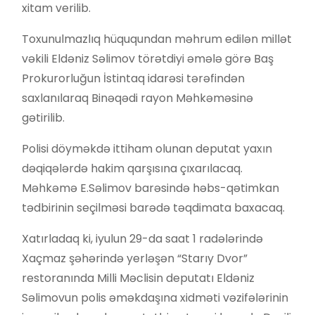
xitam verilib.
Toxunulmazlıq hüququndan məhrum edilən millət
vəkili Eldəniz Səlimov törətdiyi əmələ görə Baş
Prokurorluğun İstintaq idarəsi tərəfindən
saxlanılaraq Binəqədi rayon Məhkəməsinə
gətirilib.
Polisi döyməkdə ittiham olunan deputat yaxın
dəqiqələrdə hakim qarşısına çıxarılacaq.
Məhkəmə E.Səlimov barəsində həbs-qətimkan
tədbirinin seçilməsi barədə təqdimata baxacaq.
Xatırladaq ki, iyulun 29-da saat 1 radələrində
Xaçmaz şəhərində yerləşən “Starıy Dvor”
restoranında Milli Məclisin deputatı Eldəniz
Səlimovun polis əməkdaşına xidməti vəzifələrinin