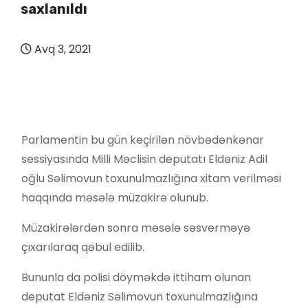
saxlanıldı
Avq 3, 2021
Parlamentin bu gün keçirilən növbədənkənar
sessiyasında Milli Məclisin deputatı Eldəniz Adil
oğlu Səlimovun toxunulmazlığına xitam verilməsi
haqqında məsələ müzakirə olunub.
Müzakirələrdən sonra məsələ səsverməyə
çıxarılaraq qəbul edilib.
Bununla da polisi döyməkdə ittiham olunan
deputat Eldəniz Səlimovun
toxunulmazlığına