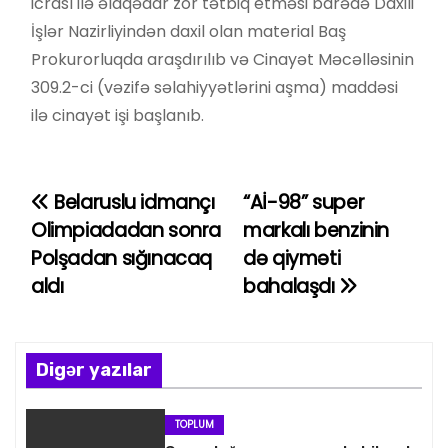
icrası ilə əlaqədar zor tətbiq etməsi barədə Daxili
İşlər Nazirliyindən daxil olan material Baş
Prokurorluqda araşdırılıb və Cinayət Məcəlləsinin
309.2-ci (vəzifə səlahiyyətlərini aşma) maddəsi
ilə cinayət işi başlanıb.
Belaruslu idmançı
“Aİ-98” super
Y
Olimpiadadan sonra
markalı benzinin
a
Polşadan sığınacaq
də qiyməti
aldı
bahalaşdı
z
ı
n
Digər yazılar
a
TOPLUM