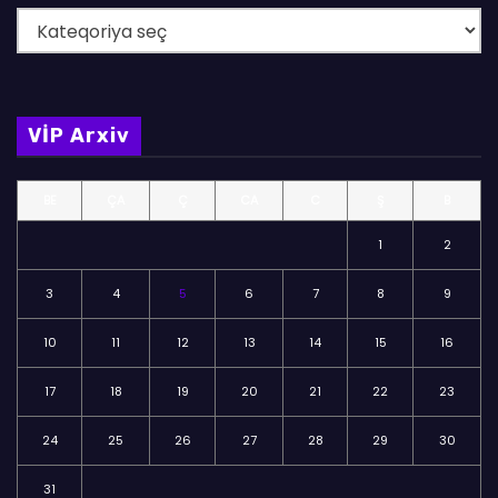
B
ö
l
m
VİP Arxiv
ə
l
BE
ÇA
Ç
CA
C
Ş
B
ə
r
1
2
3
4
5
6
7
8
9
10
11
12
13
14
15
16
17
18
19
20
21
22
23
24
25
26
27
28
29
30
31