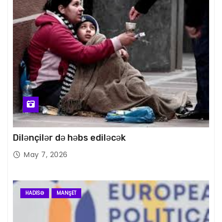
Dilənçilər də həbs ediləcək
May 7, 2026
HADISƏ
MANŞET