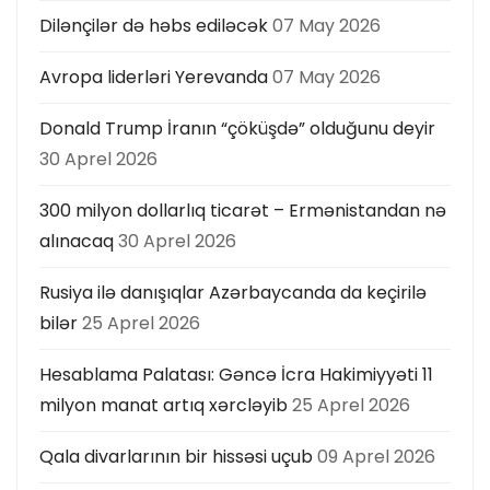
Dilənçilər də həbs ediləcək
07 May 2026
Avropa liderləri Yerevanda
07 May 2026
Donald Trump İranın “çöküşdə” olduğunu deyir
30 Aprel 2026
300 milyon dollarlıq ticarət – Ermənistandan nə
alınacaq
30 Aprel 2026
Rusiya ilə danışıqlar Azərbaycanda da keçirilə
bilər
25 Aprel 2026
Hesablama Palatası: Gəncə İcra Hakimiyyəti 11
milyon manat artıq xərcləyib
25 Aprel 2026
Qala divarlarının bir hissəsi uçub
09 Aprel 2026