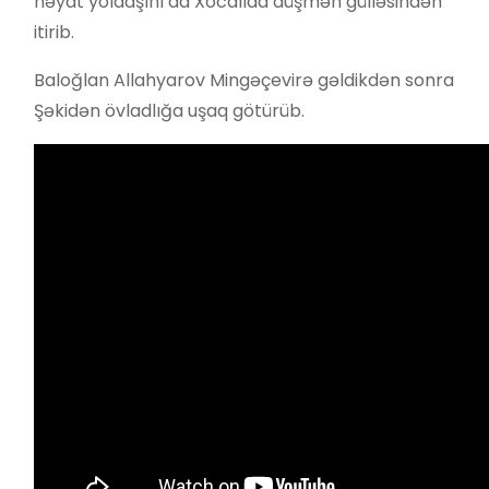
həyat yoldaşını da Xocalıda düşmən gülləsindən
itirib.
Baloğlan Allahyarov Mingəçevirə gəldikdən sonra
Şəkidən övladlığa uşaq götürüb.