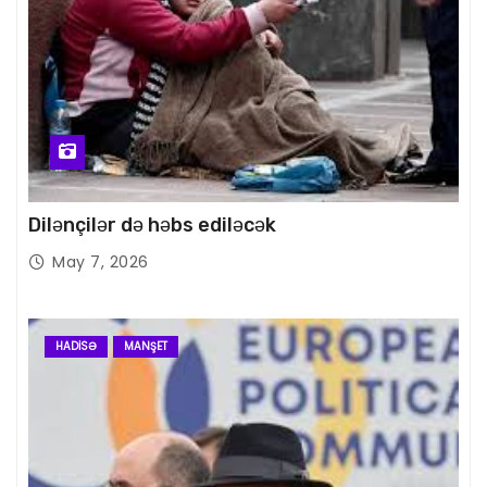
Dilənçilər də həbs ediləcək
May 7, 2026
HADISƏ
MANŞET