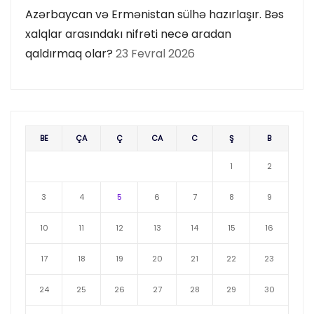
Azərbaycan və Ermənistan sülhə hazırlaşır. Bəs
xalqlar arasındakı nifrəti necə aradan
qaldırmaq olar?
23 Fevral 2026
BE
ÇA
Ç
CA
C
Ş
B
1
2
3
4
5
6
7
8
9
10
11
12
13
14
15
16
17
18
19
20
21
22
23
24
25
26
27
28
29
30