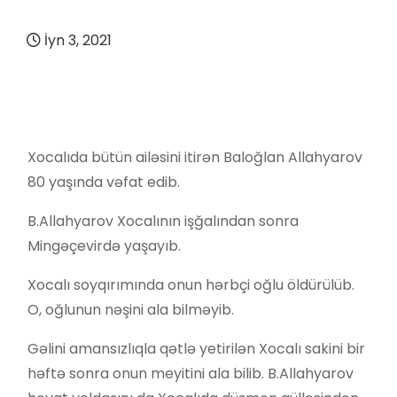
İyn 3, 2021
Xocalıda bütün ailəsini itirən Baloğlan Allahyarov
80 yaşında vəfat edib.
B.Allahyarov Xocalının işğalından sonra
Mingəçevirdə yaşayıb.
Xocalı soyqırımında onun hərbçi oğlu öldürülüb.
O, oğlunun nəşini ala bilməyib.
Gəlini amansızlıqla qətlə yetirilən Xocalı sakini bir
həftə sonra onun meyitini ala bilib. B.Allahyarov