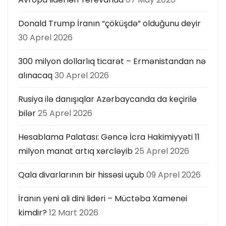
Donald Trump İranın “çöküşdə” olduğunu deyir
30 Aprel 2026
300 milyon dollarlıq ticarət – Ermənistandan nə
alınacaq
30 Aprel 2026
Rusiya ilə danışıqlar Azərbaycanda da keçirilə
bilər
25 Aprel 2026
Hesablama Palatası: Gəncə İcra Hakimiyyəti 11
milyon manat artıq xərcləyib
25 Aprel 2026
Qala divarlarının bir hissəsi uçub
09 Aprel 2026
İranın yeni ali dini lideri – Müctəba Xamenei
kimdir?
12 Mart 2026