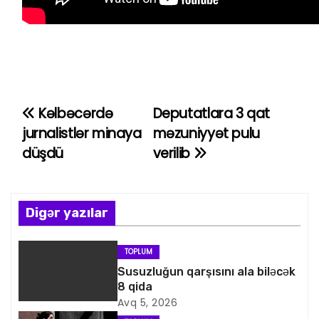
Kəlbəcərdə
Deputatlara 3 qat
Y
jurnalistlər minaya
məzuniyyət pulu
a
düşdü
verilib
z
ı
Digər yazılar
n
TOPLUM
a
Susuzluğun qarşısını ala biləcək
8 qida
v
Avq 5, 2026