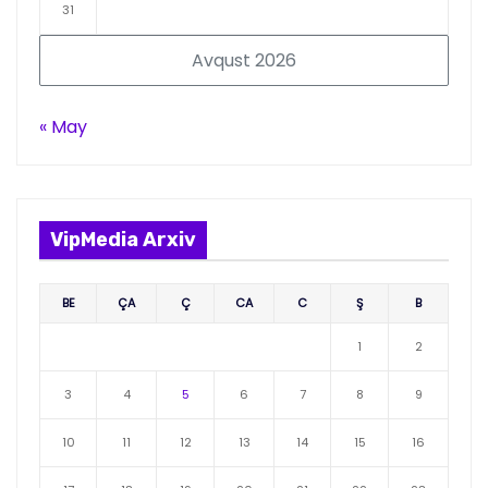
31
Avqust 2026
« May
VipMedia Arxiv
BE
ÇA
Ç
CA
C
Ş
B
1
2
3
4
5
6
7
8
9
10
11
12
13
14
15
16