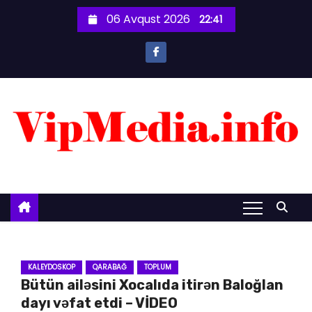
S
06 Avqust 2026
22:41
k
i
p
t
o
c
o
n
t
e
n
t
KALEYDOSKOP
QARABAĞ
TOPLUM
Bütün ailəsini Xocalıda itirən Baloğlan
dayı vəfat etdi – VİDEO