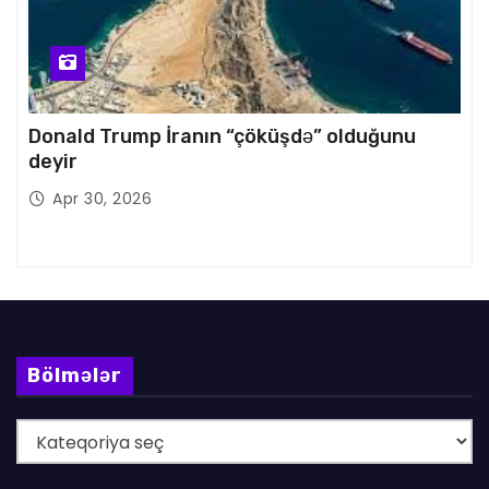
Donald Trump İranın “çöküşdə” olduğunu
deyir
Apr 30, 2026
Bölmələr
B
ö