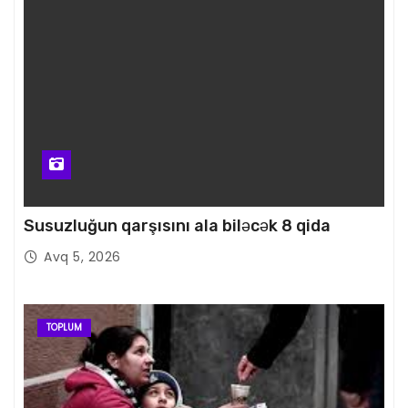
Susuzluğun qarşısını ala biləcək 8 qida
Avq 5, 2026
TOPLUM