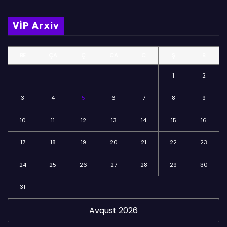
l
m
VİP Arxiv
ə
l
BE
ÇA
Ç
CA
C
Ş
B
ə
r
1
2
3
4
5
6
7
8
9
10
11
12
13
14
15
16
17
18
19
20
21
22
23
24
25
26
27
28
29
30
31
Avqust 2026