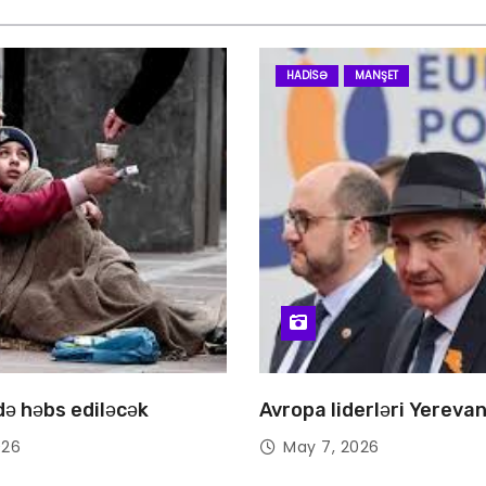
HADISƏ
MANŞET
 də həbs ediləcək
Avropa liderləri Yereva
026
May 7, 2026