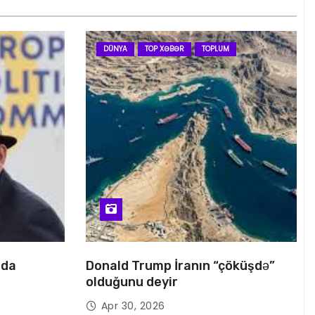
DÜNYA
TOP XƏBƏR
TOPLUM
nda
Donald Trump İranın “çöküşdə”
olduğunu deyir
Apr 30, 2026