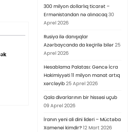
300 milyon dollarlıq ticarət –
Ermənistandan nə alınacaq
30
Aprel 2026
Rusiya ilə danışıqlar
Azərbaycanda da keçirilə bilər
25
Aprel 2026
cək
Hesablama Palatası: Gəncə İcra
Hakimiyyəti 11 milyon manat artıq
xərcləyib
25 Aprel 2026
Qala divarlarının bir hissəsi uçub
09 Aprel 2026
İranın yeni ali dini lideri – Müctəba
Xamenei kimdir?
12 Mart 2026