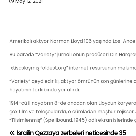
May 12, 2021
Amerikalı aktyor Norman Lloyd 106 yaşında Los-Anceles
Bu barədə “Variety” jurnalı onun prodüseri Din Harqrou
İxtisaslaşmış “oldest.org” internet resursunun məlumat
“Variety” qeyd edir ki, aktyor ömrünün son günlərinə q
heyətinin tərkibində yer alırdı.
1914-cü il noyabrın 8-də anadan olan Lloydun karyera
çox film və teleşoularda, o cümlədən məşhur rejissor 
“Tilsimlənmiş” (Spellbound, 1945) adlı ekran işlərində ç
İsrailin Qəzzaya zərbələri nəticəsində 35
Y