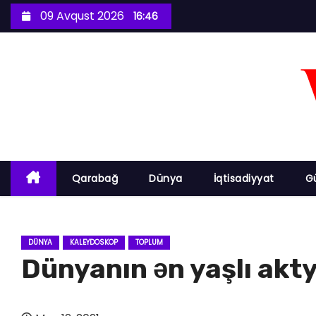
S
09 Avqust 2026
16:46
k
i
p
t
o
c
o
n
Qarabağ
Dünya
İqtisadiyyat
G
t
e
n
DÜNYA
KALEYDOSKOP
TOPLUM
t
Dünyanın ən yaşlı akty