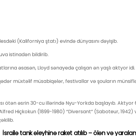
dəki (Kaliforniya ştatı) evində dünyasını dəyişib.
va istinadən bildirib.
larına əsasən, Lloyd sənayedə çalışan ən yaşlı aktyor idi.
ədər müxtəlif müsabiqələr, festivallar və şouların münsifl
sı ötən əsrin 30-cu illərində Nyu-Yorkda başlayıb. Aktyor
Alfred Hiçkokun (1899-1980) “Diversant” (Saboteur, 1942) 
əkilib.
İsrailə tank əleyhinə raket atılıb – ölən və yarala