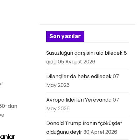
Son yazılar
Susuzluğun qarşısını ala biləcək 8
qida
05 Avqust 2026
Dilənçilər də həbs ediləcək
07
ər
May 2026
Avropa liderləri Yerevanda
07
 60-dan
May 2026
və
Donald Trump İranın “çöküşdə”
olduğunu deyir
30 Aprel 2026
nanlar