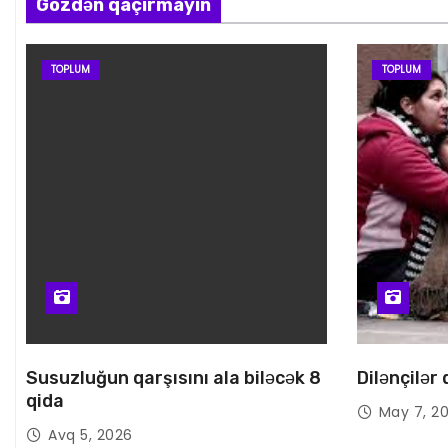
Gözdən qaçırmayın
TOPLUM
TOPLUM
Susuzluğun qarşısını ala biləcək 8
Dilənçilər
qida
May 7, 2
Avq 5, 2026