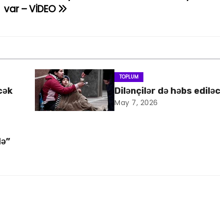
var – VİDEO
TOPLUM
cək
Dilənçilər də həbs edilə
May 7, 2026
də”