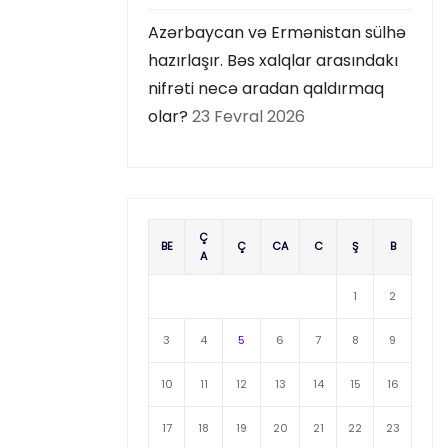
Azərbaycan və Ermənistan sülhə
hazırlaşır. Bəs xalqlar arasındakı
nifrəti necə aradan qaldırmaq
olar?
23 Fevral 2026
Ç
BE
Ç
CA
C
Ş
B
A
1
2
3
4
5
6
7
8
9
10
11
12
13
14
15
16
17
18
19
20
21
22
23