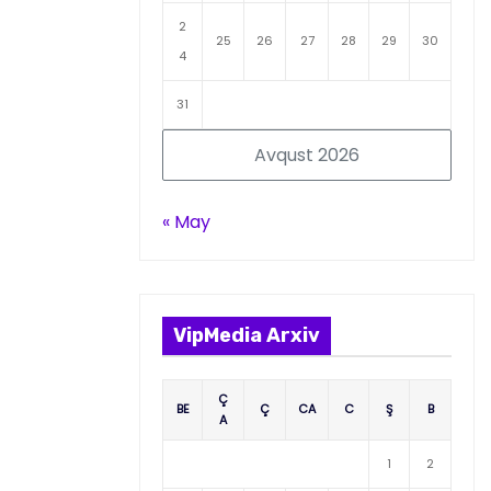
2
25
26
27
28
29
30
4
31
Avqust 2026
« May
VipMedia Arxiv
Ç
BE
Ç
CA
C
Ş
B
A
1
2