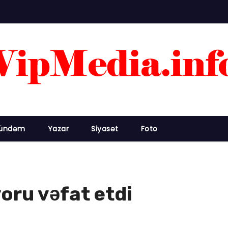
ündəm
Yazar
Siyasət
Foto
oru vəfat etdi