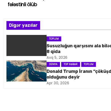
fələstinli ölüb
a
z
Digər yazılar
ı
n
TOPLUM
Susuzluğun qarşısını ala bilə
a
8 qida
Avq 5, 2026
v
DÜNYA
TOP XƏBƏR
TOPLUM
i
Donald Trump İranın “çöküş
olduğunu deyir
q
Apr 30, 2026
a
s