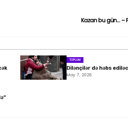
Kazan bu gün… – 
TOPLUM
cək
Dilənçilər də həbs edilə
May 7, 2026
də”