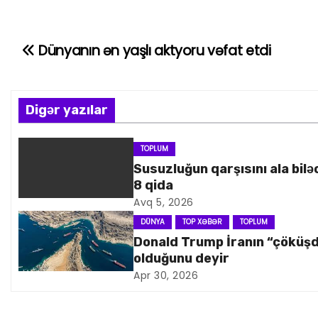
Dünyanın ən yaşlı aktyoru vəfat etdi
Y
a
z
Digər yazılar
ı
TOPLUM
Susuzluğun qarşısını ala bilə
n
8 qida
a
Avq 5, 2026
DÜNYA
TOP XƏBƏR
TOPLUM
v
Donald Trump İranın “çöküş
olduğunu deyir
i
Apr 30, 2026
q