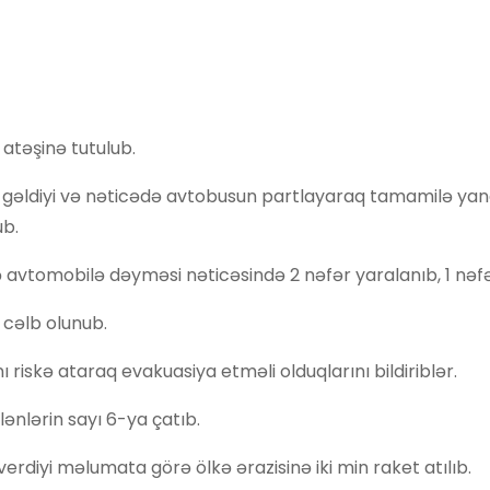
 atəşinə tutulub.
ş gəldiyi və nəticədə avtobusun partlayaraq tamamilə yan
ub.
ə avtomobilə dəyməsi nəticəsində 2 nəfər yaralanıb, 1 nəfə
 cəlb olunub.
 riskə ataraq evakuasiya etməli olduqlarını bildiriblər.
ənlərin sayı 6-ya çatıb.
erdiyi məlumata görə ölkə ərazisinə iki min raket atılıb.