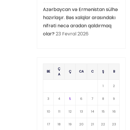
Azərbaycan və Ermənistan sülhə
hazırlaşır. Bəs xalqlar arasındakı
nifrəti necə aradan qaldırmaq
olar?
23 Fevral 2026
Ç
BE
Ç
CA
C
Ş
B
A
1
2
3
4
5
6
7
8
9
10
11
12
13
14
15
16
17
18
19
20
21
22
23