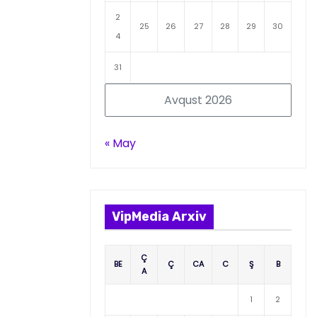
2
25
26
27
28
29
30
4
31
Avqust 2026
« May
VipMedia Arxiv
Ç
BE
Ç
CA
C
Ş
B
A
1
2