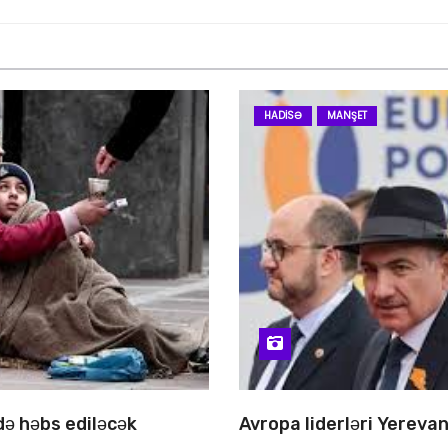
HADISƏ
MANŞET
 də həbs ediləcək
Avropa liderləri Yereva