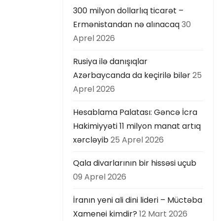
300 milyon dollarlıq ticarət –
Ermənistandan nə alınacaq
30
Aprel 2026
Rusiya ilə danışıqlar
Azərbaycanda da keçirilə bilər
25
Aprel 2026
Hesablama Palatası: Gəncə İcra
Hakimiyyəti 11 milyon manat artıq
xərcləyib
25 Aprel 2026
Qala divarlarının bir hissəsi uçub
09 Aprel 2026
İranın yeni ali dini lideri – Müctəba
Xamenei kimdir?
12 Mart 2026