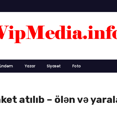
ündəm
Yazar
Siyasət
Foto
aket atılıb – ölən və yar