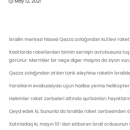
May 12, 2021
İsrailin mərkəzi hissəsi Qəzza zolağından kütləvi raket
Kadrlarda raketlərdən birinin sərnişin avtobusuna tu
görünür. Mərmilər bir neçə digər maşına da ziyan vur
Qəzza zolağından atılan tank əleyhinə raketin İsraild
Yaralıların evakuasiyası üçün hadisə yerinə helikopter
Həkimlər raket zərbələri altında qurbanları həyatlarını
Qeyd edək ki, bununla da İsraildə raket zərbəsindən öl
Xatırladaq ki, mayın 10-dan etibarən İsrail ordusunun v