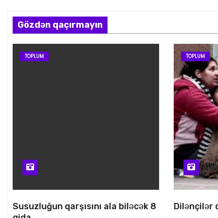
a
s
Gözdən qaçırmayın
i
TOPLUM
TOPLUM
y
a
s
ı
Susuzluğun qarşısını ala biləcək 8
Dilənçilər
qida