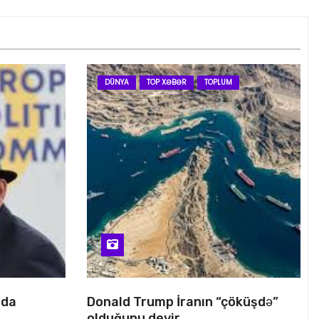
DÜNYA
TOP XƏBƏR
TOPLUM
nda
Donald Trump İranın “çöküşdə”
olduğunu deyir